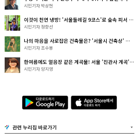
서울둘레길 15코스
시민기자 박상현
이것이 천연 냉방! '서울둘레길 9코스'로 숲속 피서 떠
나볼까
시민기자 정향선
나의 마음을 사로잡은 건축물은? '서울시 건축상' 수
상작 공개!
시민기자 조수봉
한여름에도 얼음장 같은 계곡물! 서울 '진관사 계곡'이
천국이네~
시민기자 양지영
다
A
운
p
로
p
드
S
하
t
기
o
관련 누리집 바로가기
G
r
o
e