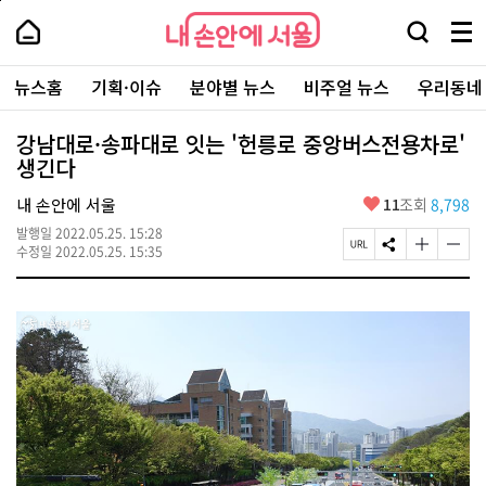
본
페
내
문
이
내
손
검
메
바
지
손
안
색
뉴
로
상
안
주
에
창
전
가
단
에
뉴스홈
기획·이슈
분야별 뉴스
비주얼 뉴스
우리동네
요
서
열
체
기
으
서
서
울
기
보
로
울
비
기
이
-
강남대로·송파대로 잇는 '헌릉로 중앙버스전용차로'
스
동
서
생긴다
바
울
로
시
가
좋
내 손안에 서울
11
조회
8,798
대
기
아
표
발행일
2022.05.25. 15:28
요
소
페
S
글
글
수정일
2022.05.25. 15:35
통
이
N
자
자
포
지
S
크
크
털
U
공
기
기
R
유
크
작
L
하
게
게
복
기
변
변
사
경
경
하
하
기
기