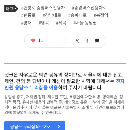
기
태
#헌릉로 중앙버스전용차
#중앙버스전용차로
사
그
관
#헌릉로
#강남대로
#송파대로
#복정역
련
#양재
#염곡
#세곡
#서울 동남권
태
그
좋
11
카
트
페
아
카
위
이
요
오
터
스
톡
북
댓글은 자유로운 의견 공유의 장이므로 서울시에 대한 신고,
제안, 건의 등 답변이나 개선이 필요한 사항에 대해서는
전자
민원 응답소 누리집을 이용
하여 주시기 바랍니다.
상업성 광고, 저작권 침해, 저속한 표현, 특정인에 대한 비방, 명예훼손, 정
치적 목적, 유사한 내용의 반복적 글, 개인정보 유출,그 밖에 공익을 저해하
거나 운영 취지에 맞지 않는 댓글은 서울특별시 조례 및 개인정보보호법에
의해 통보없이 삭제될 수 있습니다.
응답소 누리집 바로가기