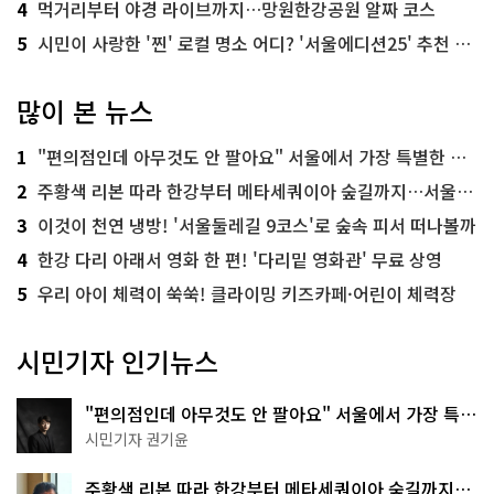
4
먹거리부터 야경 라이브까지…망원한강공원 알짜 코스
5
시민이 사랑한 '찐' 로컬 명소 어디? '서울에디션25' 추천 코스
많이 본 뉴스
1
"편의점인데 아무것도 안 팔아요" 서울에서 가장 특별한 편의점의 정체
2
주황색 리본 따라 한강부터 메타세쿼이아 숲길까지…서울둘레길 15코스
3
이것이 천연 냉방! '서울둘레길 9코스'로 숲속 피서 떠나볼까
4
한강 다리 아래서 영화 한 편! '다리밑 영화관' 무료 상영
5
우리 아이 체력이 쑥쑥! 클라이밍 키즈카페·어린이 체력장
시민기자 인기뉴스
"편의점인데 아무것도 안 팔아요" 서울에서 가장 특별
한 편의점의 정체
시민기자 권기윤
주황색 리본 따라 한강부터 메타세쿼이아 숲길까지…