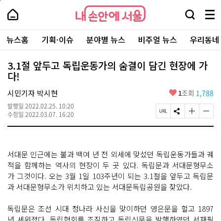
본
페
내
문
이
내
손
검
메
바
지
손
안
색
뉴
로
상
안
주
에
창
전
가
단
에
뉴스홈
기획·이슈
분야별 뉴스
비주얼 뉴스
우리동네
요
서
열
체
기
으
서
서
울
기
보
로
울
비
기
이
-
3.1절 앞두고 독립운동가의 숨결이 담긴 현장에 가
스
동
서
다!
바
울
로
시
가
좋
시민기자 박시현
1
조회
1,788
대
기
아
표
발행일
2022.02.25. 10:20
요
소
페
S
글
글
수정일
2022.03.07. 16:20
통
이
N
자
자
포
지
S
크
크
털
U
공
기
기
R
유
크
작
서대문 인근에는 불과 백여 년 전 외세에 맞섰던 독립운동가들과 궤
L
하
게
게
복
기
변
변
적을 함께하는 역사의 현장이 두 곳 있다. 독립문과 서대문형무소
사
경
경
가 그것이다. 오는 3월 1일 103주년이 되는 3.1절을 앞두고 독립문
하
하
과 서대문형무소가 위치하고 있는 서대문독립공원을 찾았다.
기
기
독립문은 조선 시대 청나라 사신을 맞이하던 영은문을 헐고 1897
년 세워졌다. 독립협회를 조직하고 독립신문을 발행하였던 서재필