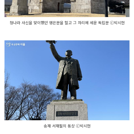
청나라 사신을 맞이했던 영은문을 헐고 그 자리에 세운 독립문 ⓒ박시현
송재 서재필의 동상 ⓒ박시현