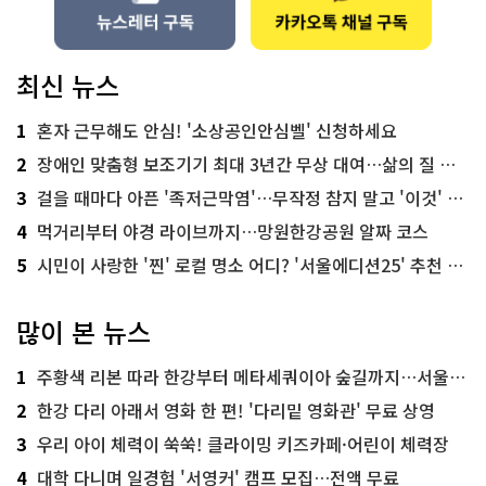
최신 뉴스
1
혼자 근무해도 안심! '소상공인안심벨' 신청하세요
2
장애인 맞춤형 보조기기 최대 3년간 무상 대여…삶의 질 높인다
3
걸을 때마다 아픈 '족저근막염'…무작정 참지 말고 '이것' 해보세요!
4
먹거리부터 야경 라이브까지…망원한강공원 알짜 코스
5
시민이 사랑한 '찐' 로컬 명소 어디? '서울에디션25' 추천 코스
많이 본 뉴스
1
주황색 리본 따라 한강부터 메타세쿼이아 숲길까지…서울둘레길 15코스
2
한강 다리 아래서 영화 한 편! '다리밑 영화관' 무료 상영
3
우리 아이 체력이 쑥쑥! 클라이밍 키즈카페·어린이 체력장
4
대학 다니며 일경험 '서영커' 캠프 모집…전액 무료