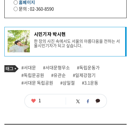
○
홈페이지
○ 문의 : 02-360-8590
기
시민기자 박시현
사
한 장의 사진 속에서도 서울의 아름다움을 전하는 서
작
울시민기자가 되고 싶습니다.
성
자
프
로
기
필
태
#서대문
#서대문형무소
#독립운동가
사
그
관
#독립문공원
#유관순
#일제강점기
련
#서대문 독립공원
#삼일절
#3.1운동
태
그
좋
1
카
트
페
아
카
위
이
요
오
터
스
톡
북