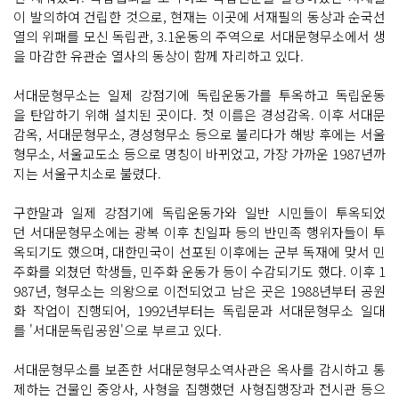
이 발의하여 건립한 것으로, 현재는 이곳에 서재필의 동상과 순국선
열의 위패를 모신 독립관, 3.1운동의 주역으로 서대문형무소에서 생
을 마감한 유관순 열사의 동상이 함께 자리하고 있다.
서대문형무소는 일제 강점기에 독립운동가를 투옥하고 독립운동
을 탄압하기 위해 설치된 곳이다. 첫 이름은 경성감옥. 이후 서대문
감옥, 서대문형무소, 경성형무소 등으로 불리다가 해방 후에는 서울
형무소, 서울교도소 등으로 명칭이 바뀌었고, 가장 가까운 1987년까
지는 서울구치소로 불렸다.
구한말과 일제 강점기에 독립운동가와 일반 시민들이 투옥되었
던 서대문형무소에는 광복 이후 친일파 등의 반민족 행위자들이 투
옥되기도 했으며, 대한민국이 선포된 이후에는 군부 독재에 맞서 민
주화를 외쳤던 학생들, 민주화 운동가 등이 수감되기도 했다. 이후 1
987년, 형무소는 의왕으로 이전되었고 남은 곳은 1988년부터 공원
화 작업이 진행되어, 1992년부터는 독립문과 서대문형무소 일대
를 '서대문독립공원'으로 부르고 있다.
서대문형무소를 보존한 서대문형무소역사관은 옥사를 감시하고 통
제하는 건물인 중앙사, 사형을 집행했던 사형집행장과 전시관 등으