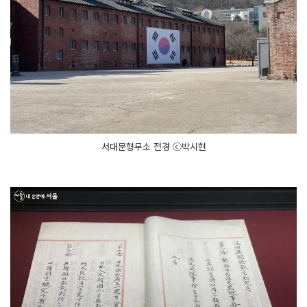
서대문형무소 전경 ⓒ박시현