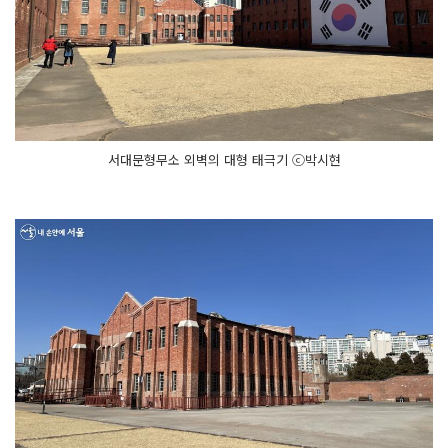
서대문형무소 외벽의 대형 태극기 ⓒ박시현