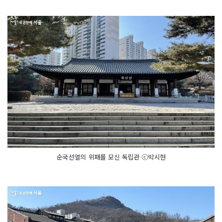
순국선열의 위패를 모신 독립관 ⓒ박시현