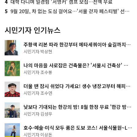
4
대학 다니며 일경험 '서영커' 캠프 모집…전액 무료
5
9월 20일, 차 없는 도심 걸어요…'서울 걷자 페스티벌' 선착순 5천명
시민기자 인기뉴스
주황색 리본 따라 한강부터 메타세쿼이아 숲길까지…
서울둘레길 15코스
시민기자 박상현
나의 마음을 사로잡은 건축물은? '서울시 건축상' 수
상작 공개!
시민기자 조수봉
더울 땐 잠시 쉬었다 가세요! 생수 냉장고부터 해피소
·무더위쉼터까지
시민기자 조수연
낮보다 기대되는 한강의 밤! 8월 한정 무료 '한강 밤
핑' 예약은?
시민기자 김성무
호수·예술·미식 모두 품은 도보 코스! 서울식물원~LG
아트센터~마곡테라스거리
시민기자 이상돈