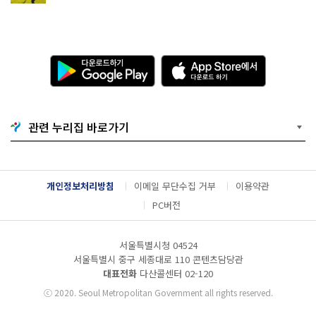
다
A
운
p
로
p
드
S
하
t
기
o
관련 누리집 바로가기
G
r
o
e
o
에
g
서
l
다
개인정보처리방침
이메일 무단수집 거부
이용약관
e
운
P
로
PC버전
l
드
a
하
y
기
서울특별시청 04524
서울특별시 중구 세종대로 110 콘텐츠담당관
대표전화
다산콜센터
02-120
ⓒ
2020. Seoul Metropolitan Government all rights reserved.