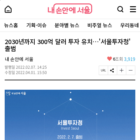
본
페
내
문
이
내
손
검
메
바
지
손
안
색
뉴
로
상
안
주
에
창
전
가
단
에
뉴스홈
기획·이슈
분야별 뉴스
비주얼 뉴스
우리동네
요
서
열
체
기
으
서
서
울
기
보
로
울
비
기
이
-
2030년까지 300억 달러 투자 유치…'서울투자청'
스
동
서
출범
바
울
로
시
가
좋
내 손안에 서울
6
조회
3,919
대
기
아
표
발행일
2022.02.07. 14:25
요
소
페
S
글
글
수정일
2022.04.01. 15:50
통
이
N
자
자
포
지
S
크
크
털
U
공
기
기
R
유
크
작
L
하
게
게
복
기
변
변
사
경
경
하
하
기
기