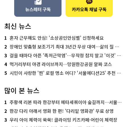
최신 뉴스
1
혼자 근무해도 안심! '소상공인안심벨' 신청하세요
2
장애인 맞춤형 보조기기 최대 3년간 무상 대여…삶의 질 높인다
3
걸을 때마다 아픈 '족저근막염'…무작정 참지 말고 '이것' 해보세요!
4
먹거리부터 야경 라이브까지…망원한강공원 알짜 코스
5
시민이 사랑한 '찐' 로컬 명소 어디? '서울에디션25' 추천 코스
많이 본 뉴스
1
주황색 리본 따라 한강부터 메타세쿼이아 숲길까지…서울둘레길 15코스
2
한강 다리 아래서 영화 한 편! '다리밑 영화관' 무료 상영
3
우리 아이 체력이 쑥쑥! 클라이밍 키즈카페·어린이 체력장