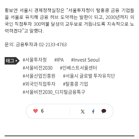
황보연 서울시 경제정책실장은 “서울투자청이 탈홍콩 금융 기업들
을 서울로 유치해 금융 허브 도약하는 발판이 되고, 2030년까지 외
국인 직접투자 300억불 달성의 교두보로 거듭나도록 지속적으로 노
력하겠다”고 말했다.
문의: 금융투자과 02-2133-4763
기
태
#서울투자청
#IPA
#Invest Seoul
사
그
관
#서울비전2030
#인베스트서울센터
련
#서울산업진흥원
#서울시 글로벌 투자유치단
태
그
#외국인직접투자
#탈홍콩 기업
#서울비전2030_디지털금융특구
좋
6
카
트
페
아
카
위
이
요
오
터
스
톡
북