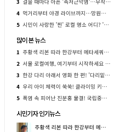
3
걸을 때마다 아픈 '족저근막염'…무작정 참지 말고 '이것' 해보세요!
4
먹거리부터 야경 라이브까지…망원한강공원 알짜 코스
5
시민이 사랑한 '찐' 로컬 명소 어디? '서울에디션25' 추천 코스
많이 본 뉴스
1
주황색 리본 따라 한강부터 메타세쿼이아 숲길까지…서울둘레길 15코스
2
서울 로컬여행, 여기부터 시작하세요 '서울에디션25'
3
한강 다리 아래서 영화 한 편! '다리밑 영화관' 무료 상영
4
우리 아이 체력이 쑥쑥! 클라이밍 키즈카페·어린이 체력장
5
폭염 속 피어난 진분홍 물결! 국립중앙박물관 배롱나무 명소
시민기자 인기뉴스
주황색 리본 따라 한강부터 메타세쿼이아 숲길까지…서울둘레길 15코스