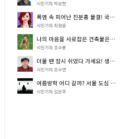
시민기자 박상현
폭염 속 피어난 진분홍 물결! 국립중앙박물관 배롱나무 명소
시민기자 최정윤
나의 마음을 사로잡은 건축물은? '서울시 건축상' 수상작 공개!
시민기자 조수봉
더울 땐 잠시 쉬었다 가세요! 생수 냉장고부터 해피소·무더위쉼터까지
시민기자 조수연
여름방학 어디 갈까? 서울 도심 무료 실내 여행 코스 추천
시민기자 김은주