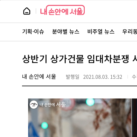
본
페
문
이
뉴
바
지
스
로
상
룸
가
단
뉴
기
으
스
로
기획·이슈
분야별 뉴스
비주얼 뉴스
우리동
주
이
요
동
서
비
스
상반기 상가건물 임대차분쟁 서
바
로
가
기
내 손안에 서울
발행일
2021.08.03. 15:32
수