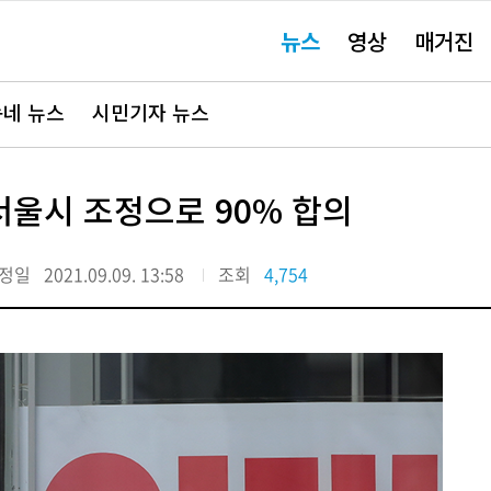
주
뉴스
영상
매거진
요
서
비
스
바
네 뉴스
시민기자 뉴스
로
가
기"
울시 조정으로 90% 합의
정일
2021.09.09. 13:58
조회
4,754