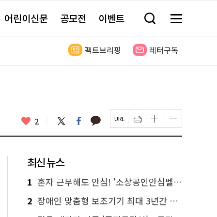
어린이신문
공모전
이벤트
검
메
색
뉴
창
전
열
체
팩트브리핑
레터구독
기
보
기
카
좋
트
페
2
페
인
글
글
카
위
이
아
이
쇄
자
자
오
터
스
요
지
하
크
크
톡
북
U
기
기
기
R
새
크
작
L
창
게
게
최신 뉴스
복
열
변
변
사
림
경
경
하
하
1
혼자 근무해도 안심! '소상공인안심벨' 신청하세요
기
기
2
장애인 맞춤형 보조기기 최대 3년간 무상 대여…삶의 질 높인다