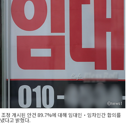
정 개시된 안건 89.7%에 대해 임대인‧임차인간 합의를
냈다고 밝혔다.