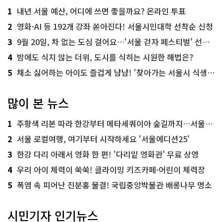
1
내년 서울 예산, 어디에 쓰면 좋을까요? 온라인 투표
2
영화·AI 등 192개 강좌 쏟아진다! 서울시민대학 선착순 신청
3
9월 20일, 차 없는 도심 걸어요…'서울 걷자 페스티벌' 선착순 5천명
4
밤에도 식지 않는 더위, 도시를 식히는 시원한 해법은?
5
채소 싫어하는 아이도 즐겁게 냠냠! '찾아가는 서울시 식생활 교육' 현장
많이 본 뉴스
1
주황색 리본 따라 한강부터 메타세쿼이아 숲길까지…서울둘레길 15코스
2
서울 로컬여행, 여기부터 시작하세요 '서울에디션25'
3
한강 다리 아래서 영화 한 편! '다리밑 영화관' 무료 상영
4
우리 아이 체력이 쑥쑥! 클라이밍 키즈카페·어린이 체력장
5
폭염 속 피어난 진분홍 물결! 국립중앙박물관 배롱나무 명소
시민기자 인기뉴스