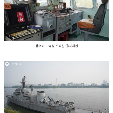
참수리 고속정 조타실 ⓒ최재원