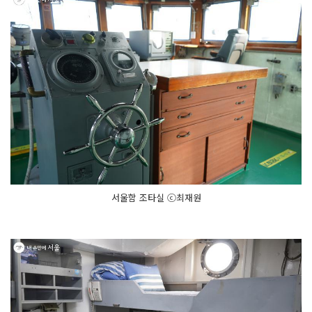
서울함 조타실 ⓒ최재원