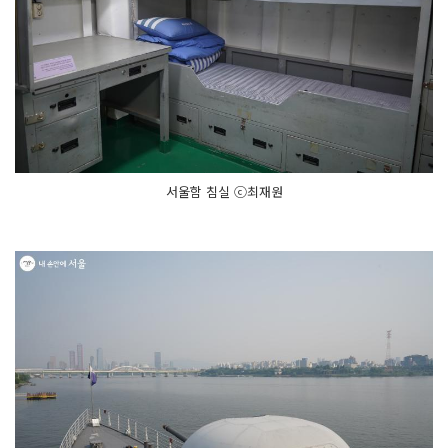
서울함 침실 ⓒ최재원