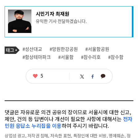
기
시민기자 최재원
사
유익한 기사 전달하겠습니다.
작
성
자
프
로
기
필
태
#성산대교
#망원한강공원
#서울함공원
사
그
관
#함상테마파크
#서울함
#참수리호
#잠수함
련
태
그
좋
5
카
트
페
아
카
위
이
요
오
터
스
톡
북
댓글은 자유로운 의견 공유의 장이므로 서울시에 대한 신고,
제안, 건의 등 답변이나 개선이 필요한 사항에 대해서는
전자
민원 응답소 누리집을 이용
하여 주시기 바랍니다.
상업성 광고, 저작권 침해, 저속한 표현, 특정인에 대한 비방, 명예훼손, 정