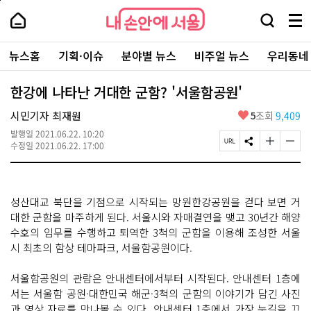
본
페
내
문
이
내
손
검
메
바
지
손
안
색
뉴
로
상
안
주
에
창
전
가
단
에
뉴스홈
기획·이슈
분야별 뉴스
비주얼 뉴스
우리동네
요
서
열
체
기
으
서
서
울
기
보
로
울
비
기
이
-
한강에 나타난 거대한 군함? '서울함공원'
스
동
서
바
울
좋
시민기자 최재원
5
조회
9,409
로
시
아
가
대
발행일
2021.06.22. 10:20
요
기
페
S
글
글
표
수정일
2021.06.22. 17:00
이
N
자
자
소
지
S
크
크
통
U
공
기
기
포
R
유
크
작
털
성산대교 북단을 기점으로 시작되는 망원한강공원을 걷다 보면 거
L
하
게
게
복
기
변
변
대한 군함을 마주하게 된다. 서울시와 자매결연을 맺고 30년간 해양
사
경
경
수호의 임무를 수행하고 퇴역한 3척의 군함을 이용해 조성한 서울
하
하
시 최초의 함상 테마파크, 서울함공원이다.
기
기
서울함공원의 관람은 안내센터에서부터 시작된다. 안내센터 1층에
서는 서울함 공원·대한민국 해군·3척의 군함의 이야기가 담긴 사진
과 영상 자료를 만나볼 수 있다. 안내센터 1층에서 가장 눈길을 끄