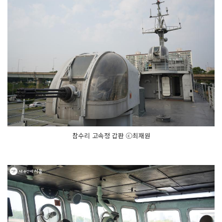
참수리 고속정 갑판 ⓒ최재원