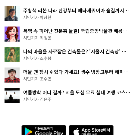
주황색 리본 따라 한강부터 메타세쿼이아 숲길까지…
서울둘레길 15코스
시민기자 박상현
폭염 속 피어난 진분홍 물결! 국립중앙박물관 배롱나
무 명소
시민기자 최정윤
나의 마음을 사로잡은 건축물은? '서울시 건축상' 수
상작 공개!
시민기자 조수봉
더울 땐 잠시 쉬었다 가세요! 생수 냉장고부터 해피소
·무더위쉼터까지
시민기자 조수연
여름방학 어디 갈까? 서울 도심 무료 실내 여행 코스
추천
시민기자 김은주
다
A
운
p