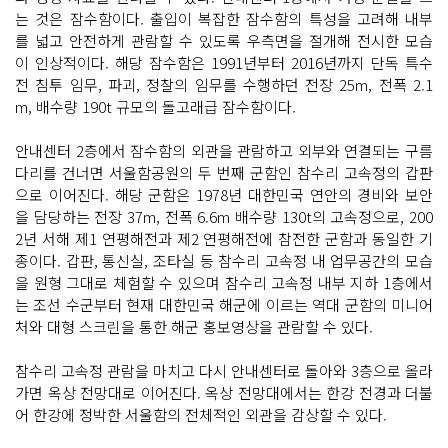
는 것은 잠수함이다. 출입이 복잡한 잠수함의 특성을 고려해 내부
를 넓고 안전하게 관람할 수 있도록 우측면을 절개해 전시한 모습
이 인상적이다. 해당 잠수함은 1991년부터 2016년까지 단독 특수
전 침투 임무, 파괴, 정찰의 임무를 수행하던 전장 25m, 전폭 2.1
m, 배수량 190t 규모의 돌고래급 잠수함이다.
안내센터 2층에서 잠수함의 외관을 관람하고 외부와 연결되는 구름
다리를 건너면 서울함공원의 두 번째 군함인 참수리 고속정의 갑판
으로 이어진다. 해당 군함은 1978년 대한민국 연안의 경비와 보안
을 담당하는 전장 37m, 전폭 6.6m 배수량 130t의 고속정으로, 200
2년 서해 제1 연평해전과 제2 연평해전에 참전한 군함과 동일한 기
종이다. 갑판, 통신실, 조타실 등 참수리 고속정 내 업무공간의 모습
을 원형 그대로 체험할 수 있으며 참수리 고속정 내부 지하 1층에서
는 조선 수군부터 현재 대한민국 해군에 이르는 역대 군함의 미니어
처와 대형 스크린을 통한 해군 홍보영상을 관람할 수 있다.
참수리 고속정 관람을 마치고 다시 안내센터로 돌아와 3층으로 올라
가면 옥상 전망대로 이어진다. 옥상 전망대에서는 한강 전경과 더불
어 한강에 정박한 서울함의 전체적인 외관을 감상할 수 있다.