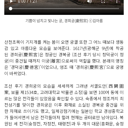
기쁨이 넘치고 빛나는 궁, 경희궁(慶熙宮) ⓒ김아름
닫
기
산천초목이 기지개를 켜는 봄이 오면 궁궐 또한 그 어느 때보다 생동
감 있고 아름다운 모습을 보여준다. 1617년(광해군 9년)에 착공
된 경희궁(慶熙宮)은 정궁인 경복궁 (조선 후기 당시 창덕궁이 정
궁)이 중건될 때까지 이궁(離宮)으로써의 역할을 했다. 본래의 명칭
은 ‘경덕궁(慶德宮)’이었으나, 영조 때 ‘경희궁(慶熙宮)’으로 궁명
이 바뀌었다.
조선 후기 경희궁의 모습을 세세하게 그려낸 서궐도안(西闕圖
案, 보물 제1534호, 고려대학교 박물관 소장)을 보면 100여 동에 이
르는 많은 전각들이 있었음을 확인할 수 있다. 숙종에서 정조까지 최
전성기를 맞이한 경희궁은 이후 화재로 소실된 경복궁 중건을 위
한 자재로 쓰이기도 했고, 일제강점기에는 일본인 학교 경성중학교
가 들어서면서 남은 전각들마저 헐려 현재는 공터로만 남아있다. 복
원된 세 전각(숭정전, 자정전, 태령전)과 두 개의 대문(흥화문, 숭정