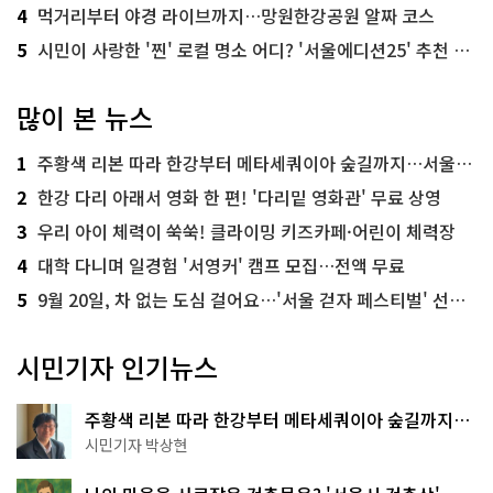
4
먹거리부터 야경 라이브까지…망원한강공원 알짜 코스
5
시민이 사랑한 '찐' 로컬 명소 어디? '서울에디션25' 추천 코스
많이 본 뉴스
1
주황색 리본 따라 한강부터 메타세쿼이아 숲길까지…서울둘레길 15코스
2
한강 다리 아래서 영화 한 편! '다리밑 영화관' 무료 상영
3
우리 아이 체력이 쑥쑥! 클라이밍 키즈카페·어린이 체력장
4
대학 다니며 일경험 '서영커' 캠프 모집…전액 무료
5
9월 20일, 차 없는 도심 걸어요…'서울 걷자 페스티벌' 선착순 5천명
시민기자 인기뉴스
주황색 리본 따라 한강부터 메타세쿼이아 숲길까지…
서울둘레길 15코스
시민기자 박상현