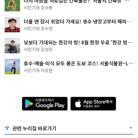
나의 마음을 사로잡은 건축물은? '서울시 건축상' 수
상작 공개!
시민기자 조수봉
더울 땐 잠시 쉬었다 가세요! 생수 냉장고부터 해피소
·무더위쉼터까지
시민기자 조수연
낮보다 기대되는 한강의 밤! 8월 한정 무료 '한강 밤
핑' 예약은?
시민기자 김성무
호수·예술·미식 모두 품은 도보 코스! 서울식물원~LG
아트센터~마곡테라스거리
시민기자 이상돈
다
A
운
p
로
p
드
S
하
t
기
o
관련 누리집 바로가기
G
r
o
e