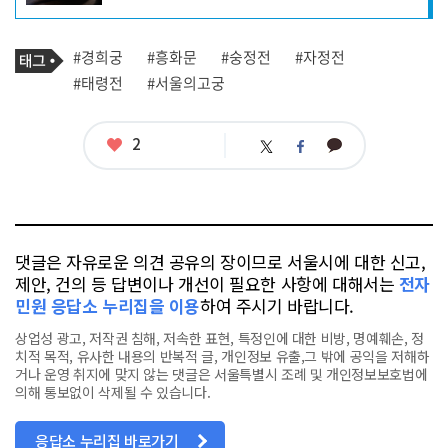
자
프
로
기
필
태
#경희궁
#흥화문
#숭정전
#자정전
사
그
관
#태령전
#서울의고궁
련
태
그
좋
2
카
트
페
아
카
위
이
요
오
터
스
톡
북
댓글은 자유로운 의견 공유의 장이므로 서울시에 대한 신고,
제안, 건의 등 답변이나 개선이 필요한 사항에 대해서는
전자
민원 응답소 누리집을 이용
하여 주시기 바랍니다.
상업성 광고, 저작권 침해, 저속한 표현, 특정인에 대한 비방, 명예훼손, 정
치적 목적, 유사한 내용의 반복적 글, 개인정보 유출,그 밖에 공익을 저해하
거나 운영 취지에 맞지 않는 댓글은 서울특별시 조례 및 개인정보보호법에
의해 통보없이 삭제될 수 있습니다.
응답소 누리집 바로가기