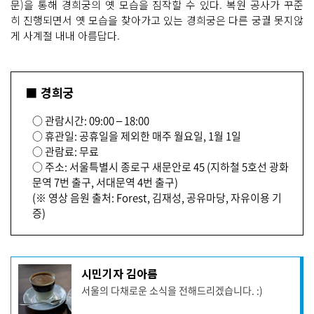
문)을 통해 경희궁의 옛 모습을 짐작할 수 있다. 복원 공사가 꾸준
히 진행되면서 옛 모습을 찾아가고 있는 경희궁은 다른 궁궐 못지않
게 사계절 내내 아름답다.
■ 경희궁
○ 관람시간: 09:00 – 18:00
○ 휴관일: 공휴일을 제외한 매주 월요일, 1월 1일
○ 관람료: 무료
○ 주소: 서울특별시 종로구 새문안로 45 (지하철 5호선 광화
문역 7번 출구, 서대문역 4번 출구)
(※ 영상 음원 출처: Forest, 김재성, 공유마당, 자유이용 기
증)
기
시민기자 김아름
사
서울의 다채로운 소식을 전해드리겠습니다. :)
작
성