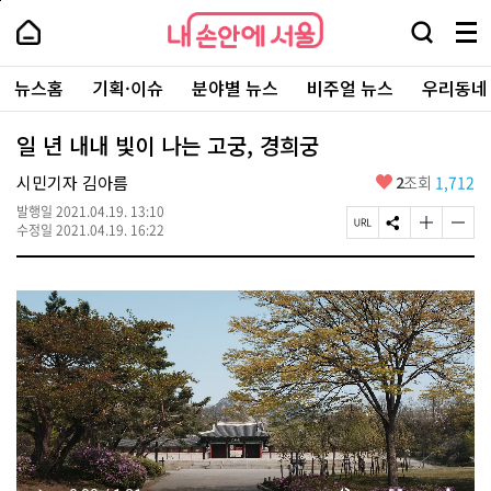
본
페
내
문
이
내
손
검
메
바
지
손
안
색
뉴
로
상
안
주
에
창
전
가
단
에
뉴스홈
기획·이슈
분야별 뉴스
비주얼 뉴스
우리동네
요
서
열
체
기
으
서
서
울
기
보
로
울
비
기
이
-
일 년 내내 빛이 나는 고궁, 경희궁
스
동
서
바
울
좋
시민기자 김아름
2
조회
1,712
로
시
아
가
대
발행일
2021.04.19. 13:10
요
기
페
S
글
글
표
수정일
2021.04.19. 16:22
이
N
자
자
소
지
S
크
크
통
U
공
기
기
포
R
유
크
작
털
L
하
게
게
복
기
변
변
사
경
경
하
하
기
기