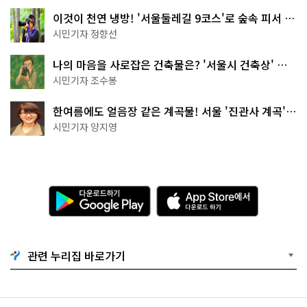
이것이 천연 냉방! '서울둘레길 9코스'로 숲속 피서 떠
나볼까
시민기자 정향선
나의 마음을 사로잡은 건축물은? '서울시 건축상' 수
상작 공개!
시민기자 조수봉
한여름에도 얼음장 같은 계곡물! 서울 '진관사 계곡'이
천국이네~
시민기자 양지영
다
A
운
p
로
p
드
S
하
t
기
o
관련 누리집 바로가기
G
r
o
e
o
에
g
서
l
다