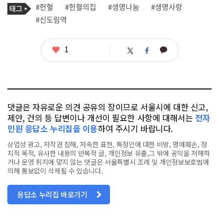
기
필
태
#헌혈
#헌혈의집
#생명나눔
#생명사랑
사
그
관
#신도림역
련
태
그
좋
1
카
트
페
아
카
위
이
요
오
터
스
톡
북
댓글은 자유로운 의견 공유의 장이므로 서울시에 대한 신고,
제안, 건의 등 답변이나 개선이 필요한 사항에 대해서는
전자
민원 응답소 누리집을 이용
하여 주시기 바랍니다.
상업성 광고, 저작권 침해, 저속한 표현, 특정인에 대한 비방, 명예훼손, 정
치적 목적, 유사한 내용의 반복적 글, 개인정보 유출,그 밖에 공익을 저해하
거나 운영 취지에 맞지 않는 댓글은 서울특별시 조례 및 개인정보보호법에
의해 통보없이 삭제될 수 있습니다.
응답소 누리집 바로가기