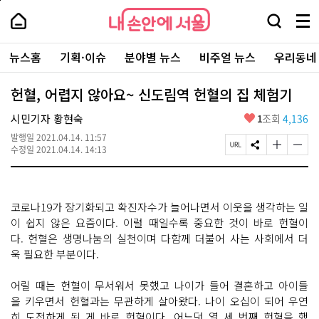
본
페
내
문
이
내
손
검
메
바
지
손
안
색
뉴
로
상
안
주
에
창
전
가
단
에
뉴스홈
기획·이슈
분야별 뉴스
비주얼 뉴스
우리동네
요
서
열
체
기
으
서
서
울
기
보
로
울
비
기
이
-
헌혈, 어렵지 않아요~ 신도림역 헌혈의 집 체험기
스
동
서
바
울
좋
시민기자 황현숙
1
조회
4,136
로
시
아
가
대
발행일
2021.04.14. 11:57
요
기
페
S
글
글
표
수정일
2021.04.14. 14:13
이
N
자
자
소
지
S
크
크
통
U
공
기
기
포
R
유
크
작
털
코로나19가 장기화되고 확진자수가 늘어나면서 이웃을 생각하는 일
L
하
게
게
복
기
변
변
이 쉽지 않은 요즘이다. 이럴 때일수록 중요한 것이 바로 헌혈이
사
경
경
다. 헌혈은 생명나눔의 실천이며 다함께 더불어 사는 사회에서 더
하
하
욱 필요한 부분이다.
기
기
어릴 때는 헌혈이 무서워서 못했고 나이가 들어 결혼하고 아이들
을 키우면서 헌혈과는 무관하게 살아왔다. 나이 오십이 되어 우연
히 도전하게 된 게 바로 헌혈이다. 어느덧 열 세 번째 헌혈을 했