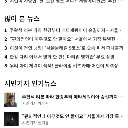
5
시민이 사랑한 '찐' 로컬 명소 어디? '서울에디션25' 추천 코스
많이 본 뉴스
1
주황색 리본 따라 한강부터 메타세쿼이아 숲길까지…서울둘레길 15코스
2
"편의점인데 아무것도 안 팔아요" 서울에서 가장 특별한 편의점의 정체
3
이것이 천연 냉방! '서울둘레길 9코스'로 숲속 피서 떠나볼까
4
한강 다리 아래서 영화 한 편! '다리밑 영화관' 무료 상영
5
우리 아이 체력이 쑥쑥! 클라이밍 키즈카페·어린이 체력장
시민기자 인기뉴스
주황색 리본 따라 한강부터 메타세쿼이아 숲길까지…
서울둘레길 15코스
시민기자 박상현
"편의점인데 아무것도 안 팔아요" 서울에서 가장 특별
한 편의점의 정체
시민기자 권기윤