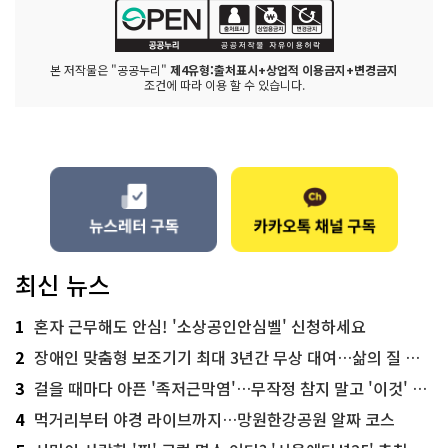
본 저작물은 "공공누리"
제4유형:출처표시+상업적 이용금지+변경금지
조건에 따라 이용 할 수 있습니다.
최신 뉴스
1
혼자 근무해도 안심! '소상공인안심벨' 신청하세요
2
장애인 맞춤형 보조기기 최대 3년간 무상 대여…삶의 질 높인다
3
걸을 때마다 아픈 '족저근막염'…무작정 참지 말고 '이것' 해보세요!
4
먹거리부터 야경 라이브까지…망원한강공원 알짜 코스