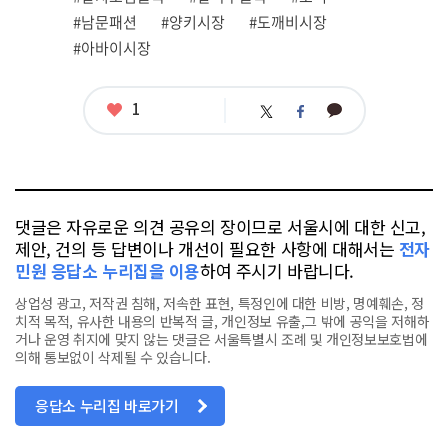
태
그
#남문패션
#양키시장
#도깨비시장
#아바이시장
좋
1
카
트
페
아
카
위
이
요
오
터
스
톡
북
댓글은 자유로운 의견 공유의 장이므로 서울시에 대한 신고,
제안, 건의 등 답변이나 개선이 필요한 사항에 대해서는
전자
민원 응답소 누리집을 이용
하여 주시기 바랍니다.
상업성 광고, 저작권 침해, 저속한 표현, 특정인에 대한 비방, 명예훼손, 정
치적 목적, 유사한 내용의 반복적 글, 개인정보 유출,그 밖에 공익을 저해하
거나 운영 취지에 맞지 않는 댓글은 서울특별시 조례 및 개인정보보호법에
의해 통보없이 삭제될 수 있습니다.
응답소 누리집 바로가기