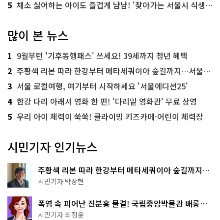
5
채소 싫어하는 아이도 즐겁게 냠냠! '찾아가는 서울시 식생활 교육' 현장
많이 본 뉴스
1
9월부턴 '기후동행패스' 쓰세요! 39세까지 청년 혜택
2
주황색 리본 따라 한강부터 메타세쿼이아 숲길까지…서울둘레길 15코스
3
서울 로컬여행, 여기부터 시작하세요 '서울에디션25'
4
한강 다리 아래서 영화 한 편! '다리밑 영화관' 무료 상영
5
우리 아이 체력이 쑥쑥! 클라이밍 키즈카페·어린이 체력장
시민기자 인기뉴스
주황색 리본 따라 한강부터 메타세쿼이아 숲길까지…
서울둘레길 15코스
시민기자 박상현
폭염 속 피어난 진분홍 물결! 국립중앙박물관 배롱나
무 명소
시민기자 최정윤