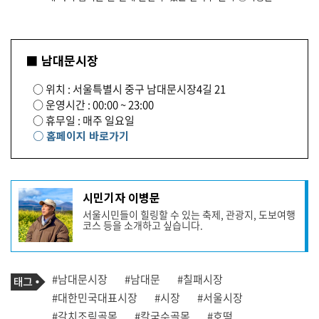
■ 남대문시장
○ 위치 : 서울특별시 중구 남대문시장4길 21
○ 운영시간 : 00:00 ~ 23:00
○ 휴무일 : 매주 일요일
○ 홈페이지 바로가기
기
시민기자 이병문
사
서울시민들이 힐링할 수 있는 축제, 관광지, 도보여행
작
코스 등을 소개하고 싶습니다.
성
자
프
로
기
필
태
#남대문시장
#남대문
#칠패시장
사
그
관
#대한민국대표시장
#시장
#서울시장
련
#갈치조림골목
#칼국수골목
#호떡