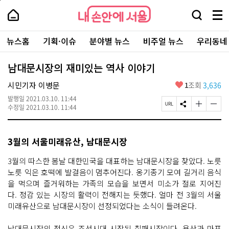
본
페
내
문
이
내
손
검
메
바
지
손
안
색
뉴
로
상
안
주
에
창
전
가
단
에
뉴스홈
기획·이슈
분야별 뉴스
비주얼 뉴스
우리동네
요
서
열
체
기
으
서
서
울
기
보
로
울
비
기
이
-
남대문시장의 재미있는 역사 이야기
스
동
서
바
울
좋
시민기자 이병문
1
조회
3,636
로
시
아
가
대
발행일
2021.03.10. 11:44
요
기
페
S
글
글
표
수정일
2021.03.10. 11:44
이
N
자
자
소
지
S
크
크
통
U
공
기
기
포
3월의 서울미래유산, 남대문시장
R
유
크
작
털
L
하
게
게
복
기
변
변
3월의 따스한 봄날 대한민국을 대표하는 남대문시장을 찾았다. 노릇
사
경
경
노릇 익은 호떡에 발걸음이 멈추어진다. 옹기종기 모여 길거리 음식
하
하
을 먹으며 즐거워하는 가족의 모습을 보면서 미소가 절로 지어진
기
기
다. 정감 있는 시장의 활력이 전해지는 듯했다. 얼마 전 3월의 서울
미래유산으로 남대문시장이 선정되었다는 소식이 들려온다.
남대문시장의 전신은 조선시대 시작된 칠패시장이다. 용산과 마포