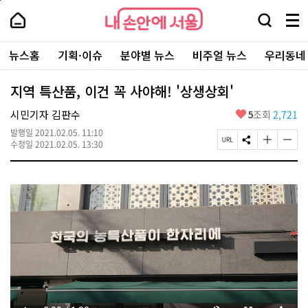
본
페
내
문
이
내
손
검
메
바
지
손
안
색
뉴
로
상
안
주
에
창
전
가
단
에
뉴스홈
기획·이슈
분야별 뉴스
비주얼 뉴스
우리동네
요
서
열
체
기
으
서
서
울
기
보
로
울
비
기
이
-
지역 특산품, 이건 꼭 사야해! '상생상회'
스
동
서
바
울
좋
시민기자 김판수
5
조회
2,721
로
시
아
가
대
발행일
2021.02.05. 11:10
요
기
페
S
글
글
표
수정일
2021.02.05. 13:30
이
N
자
자
소
지
S
크
크
통
U
공
기
기
포
R
유
크
작
털
L
하
게
게
복
기
변
변
사
경
경
하
하
기
기