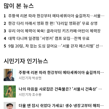
많이 본 뉴스
1
주황색 리본 따라 한강부터 메타세쿼이아 숲길까지…서울둘레길 15코스
2
한강 다리 아래서 영화 한 편! '다리밑 영화관' 무료 상영
3
우리 아이 체력이 쑥쑥! 클라이밍 키즈카페·어린이 체력장
4
대학 다니며 일경험 '서영커' 캠프 모집…전액 무료
5
9월 20일, 차 없는 도심 걸어요…'서울 걷자 페스티벌' 선착순 5천명
시민기자 인기뉴스
주황색 리본 따라 한강부터 메타세쿼이아 숲길까지…
서울둘레길 15코스
시민기자 박상현
나의 마음을 사로잡은 건축물은? '서울시 건축상' 수
상작 공개!
시민기자 조수봉
더울 땐 잠시 쉬었다 가세요! 생수 냉장고부터 해피소