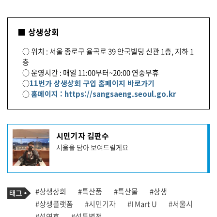
■ 상생상회
○ 위치 : 서울 종로구 율곡로 39 안국빌딩 신관 1층, 지하 1
층
○ 운영시간 : 매일 11:00부터~20:00 연중무휴
○
11번가 상생상회 구입 홈페이지 바로가기
○
홈페이지 : https://sangsaeng.seoul.go.kr
기
시민기자 김판수
사
서울을 담아 보여드릴게요
작
성
자
프
로
기
필
태
#상생상회
#특산품
#특산물
#상생
사
그
관
#상생플랫폼
#시민기자
#I Mart U
#서울시
련
#설연휴
#설특별전