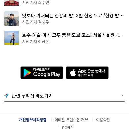
·무더위쉼터까지
시민기자 조수연
낮보다 기대되는 한강의 밤! 8월 한정 무료 '한강 밤
핑' 예약은?
시민기자 김성무
호수·예술·미식 모두 품은 도보 코스! 서울식물원~LG
아트센터~마곡테라스거리
시민기자 이상돈
다
A
운
p
로
p
드
S
하
t
기
o
관련 누리집 바로가기
G
r
o
e
o
에
g
서
l
다
개인정보처리방침
이메일 무단수집 거부
이용약관
e
운
P
로
PC버전