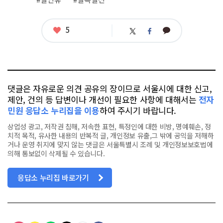
태
그
좋
5
카
트
페
아
카
위
이
요
오
터
스
톡
북
댓글은 자유로운 의견 공유의 장이므로 서울시에 대한 신고,
제안, 건의 등 답변이나 개선이 필요한 사항에 대해서는
전자
민원 응답소 누리집을 이용
하여 주시기 바랍니다.
상업성 광고, 저작권 침해, 저속한 표현, 특정인에 대한 비방, 명예훼손, 정
치적 목적, 유사한 내용의 반복적 글, 개인정보 유출,그 밖에 공익을 저해하
거나 운영 취지에 맞지 않는 댓글은 서울특별시 조례 및 개인정보보호법에
의해 통보없이 삭제될 수 있습니다.
응답소 누리집 바로가기