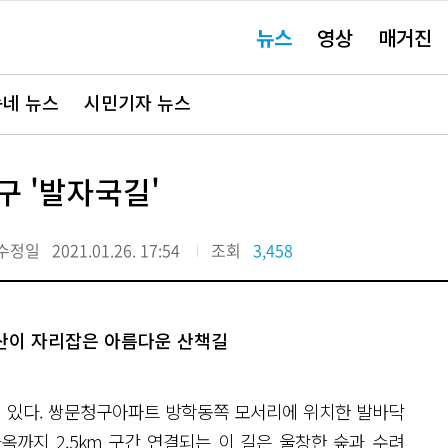
주
뉴스
영상
매거진
요
서
비
스
바
네 뉴스
시민기자 뉴스
로
가
기"
구 '발자국길'
수정일
2021.01.26. 17:54
조회
3,458
산이 자리잡은 아름다운 산책길
이 있다. 쌍문청구아파트 방학동쪽 모서리에 위치한 발바닥
까지 2.5km 구간 연결되는 이 길은 울창한 숲과 수려