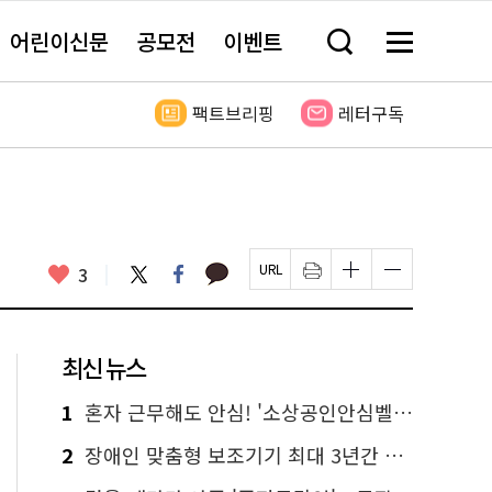
어린이신문
공모전
이벤트
검
메
색
뉴
창
전
열
체
팩트브리핑
레터구독
기
보
기
카
좋
트
페
3
페
인
글
글
카
위
이
아
이
쇄
자
자
오
터
스
요
지
하
크
크
톡
북
U
기
기
기
R
새
크
작
L
창
게
게
최신 뉴스
복
열
변
변
사
림
경
경
하
하
1
혼자 근무해도 안심! '소상공인안심벨' 신청하세요
기
기
2
장애인 맞춤형 보조기기 최대 3년간 무상 대여…삶의 질 높인다