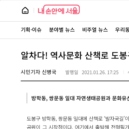
본
페
문
이
뉴
바
지
스
로
상
룸
가
단
뉴
기
으
스
로
기획·이슈
분야별 뉴스
비주얼 뉴스
우리동
주
이
요
동
서
비
스
알차다! 역사문화 산책로 도봉
바
로
가
기
시민기자 신병국
발행일
2021.01.26. 17:25
방학동, 쌍문동 일대 자연생태공원과 문화유
도봉구 방학동, 쌍문동 일대에 산책로 ‘발자국길’
공원이 그 시작점이다. 여기에서 출발해 전형필가옥