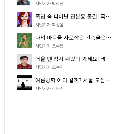
시민기자 박상현
폭염 속 피어난 진분홍 물결! 국립중앙박물관 배롱나무 명소
시민기자 최정윤
나의 마음을 사로잡은 건축물은? '서울시 건축상' 수상작 공개!
시민기자 조수봉
더울 땐 잠시 쉬었다 가세요! 생수 냉장고부터 해피소·무더위쉼터까지
시민기자 조수연
여름방학 어디 갈까? 서울 도심 무료 실내 여행 코스 추천
시민기자 김은주