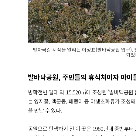
발자국길 시작을 알리는 이정표(발바닥공원 입구).
되었
발바닥공원, 주민들의 휴식처이자 아이
방학천변 일대 약 15,520㎡에 조성된 ‘발바닥공
는 양지꽃, 맥문동, 패랭이 등 야생초화류가 조성돼
을 만날 수 있다.
공원으로 탄생하기 전 이 곳은 1960년대 중반부