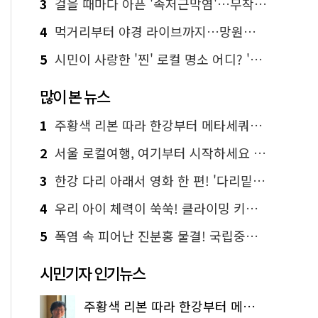
3
걸을 때마다 아픈 '족저근막염'…무작정 참지 말고 '이것' 해보세요!
4
먹거리부터 야경 라이브까지…망원한강공원 알짜 코스
5
시민이 사랑한 '찐' 로컬 명소 어디? '서울에디션25' 추천 코스
많이 본 뉴스
1
주황색 리본 따라 한강부터 메타세쿼이아 숲길까지…서울둘레길 15코스
2
서울 로컬여행, 여기부터 시작하세요 '서울에디션25'
3
한강 다리 아래서 영화 한 편! '다리밑 영화관' 무료 상영
4
우리 아이 체력이 쑥쑥! 클라이밍 키즈카페·어린이 체력장
5
폭염 속 피어난 진분홍 물결! 국립중앙박물관 배롱나무 명소
시민기자 인기뉴스
주황색 리본 따라 한강부터 메타세쿼이아 숲길까지…서울둘레길 15코스