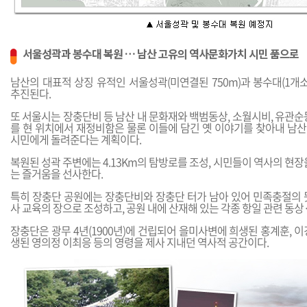
서울성곽과 봉수대 복원 … 남산 고유의 역사문화가치 시민 품으로
남산의 대표적 상징 유적인 서울성곽(미연결된 750m)과 봉수대(1개
추진된다.
또 서울시는 장충단비 등 남산 내 문화재와 백범동상, 소월시비, 유관순
를 현 위치에서 재정비함은 물론 이들에 담긴 옛 이야기를 찾아내 남
시민에게 돌려준다는 계획이다.
복원된 성곽 주변에는 4.13Km의 탐방로를 조성, 시민들이 역사의 현장
는 즐거움을 선사한다.
특히 장충단 공원에는 장충단비와 장충단 터가 남아 있어 민족충절의 
사 교육의 장으로 조성하고, 공원 내에 산재해 있는 각종 항일 관련 동상
장충단은 광무 4년(1900년)에 건립되어 을미사변에 희생된 홍계훈, 
생된 영의정 이최응 등의 영령을 제사 지내던 역사적 공간이다.