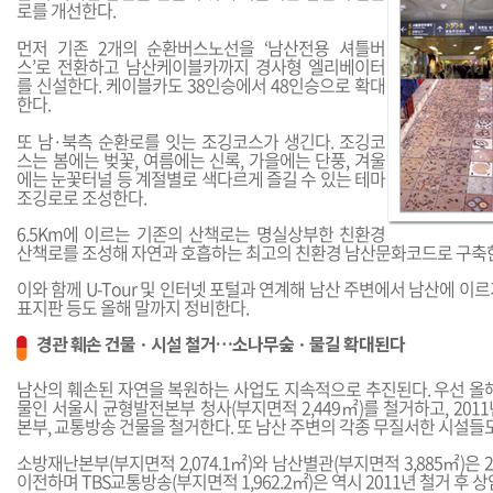
로를 개선한다.
먼저 기존 2개의 순환버스노선을 ‘남산전용 셔틀버
스’로 전환하고 남산케이블카까지 경사형 엘리베이터
를 신설한다. 케이블카도 38인승에서 48인승으로 확대
한다.
또 남·북측 순환로를 잇는 조깅코스가 생긴다. 조깅코
스는 봄에는 벚꽃, 여름에는 신록, 가을에는 단풍, 겨울
에는 눈꽃터널 등 계절별로 색다르게 즐길 수 있는 테마
조깅로로 조성한다.
6.5Km에 이르는 기존의 산책로는 명실상부한 친환경
산책로를 조성해 자연과 호흡하는 최고의 친환경 남산문화코드로 구축
이와 함께 U-Tour 및 인터넷 포털과 연계해 남산 주변에서 남산에 이
표지판 등도 올해 말까지 정비한다.
경관 훼손 건물ㆍ시설 철거…소나무숲ㆍ물길 확대된다
남산의 훼손된 자연을 복원하는 사업도 지속적으로 추진된다. 우선 올해
물인 서울시 균형발전본부 청사(부지면적 2,449㎡)를 철거하고, 201
본부, 교통방송 건물을 철거한다. 또 남산 주변의 각종 무질서한 시설들
소방재난본부(부지면적 2,074.1㎡)와 남산별관(부지면적 3,885㎡)은 
이전하며 TBS교통방송(부지면적 1,962.2㎡)은 역시 2011년 철거 후 