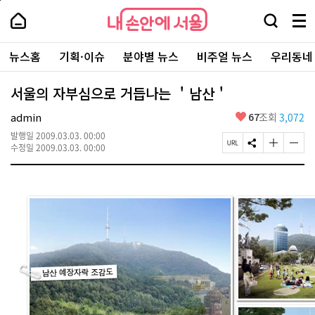
본
페
내
문
이
내
손
검
메
바
지
손
안
색
뉴
로
상
안
주
에
창
전
가
단
에
뉴스홈
기획·이슈
분야별 뉴스
비주얼 뉴스
우리동네
요
서
열
체
기
으
서
서
울
기
보
로
울
비
기
이
-
서울의 자부심으로 거듭나는 ＇남산＇
스
동
서
바
울
좋
admin
67
조회
3,072
로
시
아
가
대
발행일
2009.03.03. 00:00
요
기
페
S
글
글
표
수정일
2009.03.03. 00:00
이
N
자
자
소
지
S
크
크
통
U
공
기
기
포
R
유
크
작
털
L
하
게
게
복
기
변
변
사
경
경
하
하
기
기