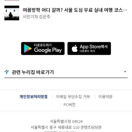
여름방학 어디 갈까? 서울 도심 무료 실내 여행 코스
추천
시민기자 김은주
다
A
운
p
로
p
드
S
하
t
기
o
관련 누리집 바로가기
G
r
o
e
o
에
g
서
l
다
개인정보처리방침
이메일 무단수집 거부
이용약관
e
운
P
로
PC버전
l
드
a
하
y
기
서울특별시청 04524
서울특별시 중구 세종대로 110 콘텐츠담당관