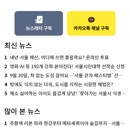
최신 뉴스
1
내년 서울 예산, 어디에 쓰면 좋을까요? 온라인 투표
2
영화·AI 등 192개 강좌 쏟아진다! 서울시민대학 선착순 신청
3
9월 20일, 차 없는 도심 걸어요…'서울 걷자 페스티벌' 선착순 5천명
4
밤에도 식지 않는 더위, 도시를 식히는 시원한 해법은?
5
채소 싫어하는 아이도 즐겁게 냠냠! '찾아가는 서울시 식생활 교육' 현장
많이 본 뉴스
1
주황색 리본 따라 한강부터 메타세쿼이아 숲길까지…서울둘레길 15코스