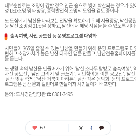
내부순환로는 조명이 강할 경우 인근 숲으로 빛이 확산되는 경우가 있어
성 LED조명 및 태양광, 풍력발전식 조명의 도입을 검토 중이다.
또 도심에서 남산을 바라보는 전망을 확보하기 위해 서울광장, 낙산공원,
등 남산 조망점 21곳을 정하고, 남산에서 해당 지점을 볼 수 있도록 시야
숲속여행, 사진 공모전 등 운영프로그램 다양화
시민들이 365일 즐길 수 있는 남산을 만들기 위해 운영 프로그램도 다
편하고 소장가치가 높은 남산 디자인 맵을 만들고, 남산전용홈페이지를
를 돕는다.
또 생활 속의 남산을 만들어가기 위해 ‘남산 소나무 탐방로 숲속여행’, ‘
사진 공모전’, ‘남산 그리기 및 글쓰기’, ‘시민참여형 이름 공모전’, ‘남산
‘남산 벚꽃 축제’, ‘남산 거북이 마라톤’, ‘남산 작은 음악회’ 등의 프로
로그램은 남산 문화 캘린더로 만들어져 시민들에게 배포한다.
문의 : 도시경관담당관 ☎ 6361-3495
좋
67
카
트
페
아
카
위
이