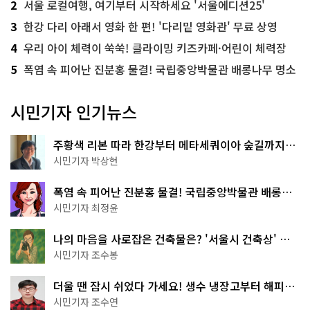
2
서울 로컬여행, 여기부터 시작하세요 '서울에디션25'
3
한강 다리 아래서 영화 한 편! '다리밑 영화관' 무료 상영
4
우리 아이 체력이 쑥쑥! 클라이밍 키즈카페·어린이 체력장
5
폭염 속 피어난 진분홍 물결! 국립중앙박물관 배롱나무 명소
시민기자 인기뉴스
주황색 리본 따라 한강부터 메타세쿼이아 숲길까지…
서울둘레길 15코스
시민기자 박상현
폭염 속 피어난 진분홍 물결! 국립중앙박물관 배롱나
무 명소
시민기자 최정윤
나의 마음을 사로잡은 건축물은? '서울시 건축상' 수
상작 공개!
시민기자 조수봉
더울 땐 잠시 쉬었다 가세요! 생수 냉장고부터 해피소
·무더위쉼터까지
시민기자 조수연