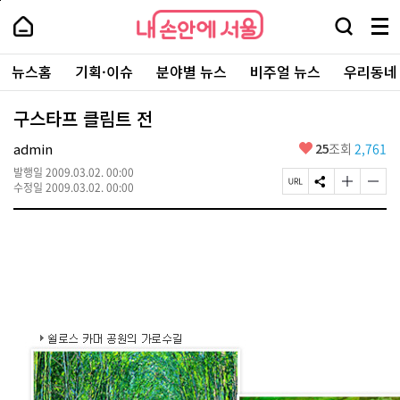
본
페
내
문
이
내
손
검
메
바
지
손
안
색
뉴
로
상
안
주
에
창
전
가
단
에
뉴스홈
기획·이슈
분야별 뉴스
비주얼 뉴스
우리동네
요
서
열
체
기
으
서
서
울
기
보
로
울
비
기
이
-
구스타프 클림트 전
스
동
서
바
울
좋
admin
25
조회
2,761
로
시
아
가
대
발행일
2009.03.02. 00:00
요
기
페
S
글
글
표
수정일
2009.03.02. 00:00
이
N
자
자
소
지
S
크
크
통
U
공
기
기
포
R
유
크
작
털
L
하
게
게
복
기
변
변
사
경
경
하
하
기
기