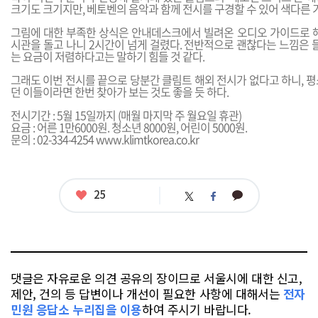
크기도 크기지만, 베토벤의 음악과 함께 전시를 구경할 수 있어 색다른 
그림에 대한 부족한 상식은 안내데스크에서 빌려온 오디오 가이드로 해
시관을 돌고 나니 2시간이 넘게 걸렸다. 전반적으로 괜찮다는 느낌은 
는 요금이 저렴하다고는 말하기 힘들 것 같다.
그래도 이번 전시를 끝으로 당분간 클림트 해외 전시가 없다고 하니, 
던 이들이라면 한번 찾아가 보는 것도 좋을 듯 하다.
전시기간 : 5월 15일까지 (매월 마지막 주 월요일 휴관)
요금 : 어른 1만6000원. 청소년 8000원, 어린이 5000원.
문의 : 02-334-4254
www.klimtkorea.co.kr
좋
25
카
트
페
아
카
위
이
요
오
터
스
톡
북
댓글은 자유로운 의견 공유의 장이므로 서울시에 대한 신고,
제안, 건의 등 답변이나 개선이 필요한 사항에 대해서는
전자
민원 응답소 누리집을 이용
하여 주시기 바랍니다.