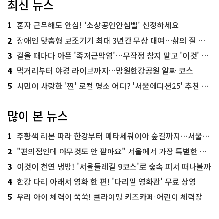
최신 뉴스
1
혼자 근무해도 안심! '소상공인안심벨' 신청하세요
2
장애인 맞춤형 보조기기 최대 3년간 무상 대여…삶의 질 높인다
3
걸을 때마다 아픈 '족저근막염'…무작정 참지 말고 '이것' 해보세요!
4
먹거리부터 야경 라이브까지…망원한강공원 알짜 코스
5
시민이 사랑한 '찐' 로컬 명소 어디? '서울에디션25' 추천 코스
많이 본 뉴스
1
주황색 리본 따라 한강부터 메타세쿼이아 숲길까지…서울둘레길 15코스
2
"편의점인데 아무것도 안 팔아요" 서울에서 가장 특별한 편의점의 정체
3
이것이 천연 냉방! '서울둘레길 9코스'로 숲속 피서 떠나볼까
4
한강 다리 아래서 영화 한 편! '다리밑 영화관' 무료 상영
5
우리 아이 체력이 쑥쑥! 클라이밍 키즈카페·어린이 체력장