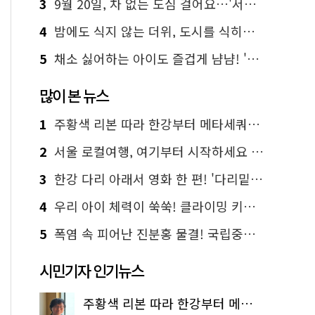
3
9월 20일, 차 없는 도심 걸어요…'서울 걷자 페스티벌' 선착순 5천명
4
밤에도 식지 않는 더위, 도시를 식히는 시원한 해법은?
5
채소 싫어하는 아이도 즐겁게 냠냠! '찾아가는 서울시 식생활 교육' 현장
많이 본 뉴스
1
주황색 리본 따라 한강부터 메타세쿼이아 숲길까지…서울둘레길 15코스
2
서울 로컬여행, 여기부터 시작하세요 '서울에디션25'
3
한강 다리 아래서 영화 한 편! '다리밑 영화관' 무료 상영
4
우리 아이 체력이 쑥쑥! 클라이밍 키즈카페·어린이 체력장
5
폭염 속 피어난 진분홍 물결! 국립중앙박물관 배롱나무 명소
시민기자 인기뉴스
주황색 리본 따라 한강부터 메타세쿼이아 숲길까지…서울둘레길 15코스