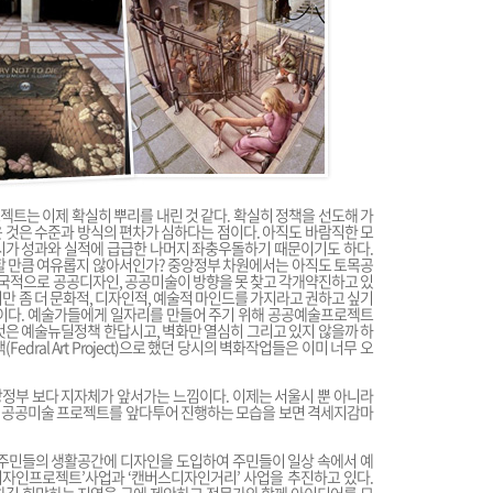
트는 이제 확실히 뿌리를 내린 것 같다. 확실히 정책을 선도해 가
 것은 수준과 방식의 편차가 심하다는 점이다. 아직도 바람직한 모
시가 성과와 실적에 급급한 나머지 좌충우돌하기 때문이기도 하다.
할 만큼 여유롭지 않아서인가? 중앙정부 차원에서는 아직도 토목공
국적으로 공공디자인, 공공미술이 방향을 못 찾고 각개약진하고 있
없지만 좀 더 문화적, 디자인적, 예술적 마인드를 가지라고 권하고 싶기
곤이다. 예술가들에게 일자리를 만들어 주기 위해 공공예술프로젝트
것은 예술뉴딜정책 한답시고, 벽화만 열심히 그리고 있지 않을까 하
dral Art Project)으로 했던 당시의 벽화작업들은 이미 너무 오
정부 보다 지자체가 앞서가는 느낌이다. 이제는 서울시 뿐 아니라
인, 공공미술 프로젝트를 앞다투어 진행하는 모습을 보면 격세지감마
 주민들의 생활공간에 디자인을 도입하여 주민들이 일상 속에서 예
디자인프로젝트’사업과 ‘캔버스디자인거리’ 사업을 추진하고 있다.