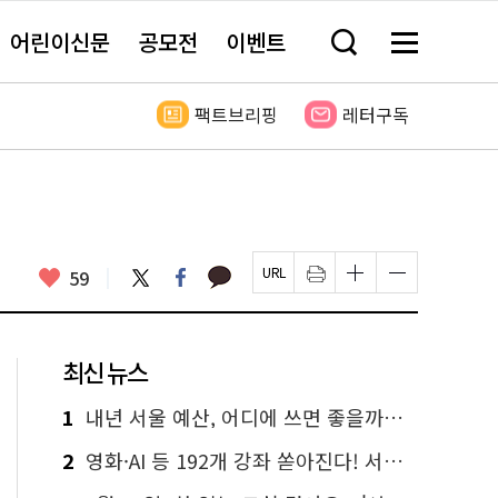
어린이신문
공모전
이벤트
검
메
색
뉴
창
전
열
체
팩트브리핑
레터구독
기
보
기
카
좋
트
페
59
페
인
글
글
카
위
이
아
이
쇄
자
자
오
터
스
요
지
하
크
크
톡
북
U
기
기
기
R
새
크
작
L
창
게
게
최신 뉴스
복
열
변
변
사
림
경
경
하
하
1
내년 서울 예산, 어디에 쓰면 좋을까요? 온라인 투표
기
기
2
영화·AI 등 192개 강좌 쏟아진다! 서울시민대학 선착순 신청