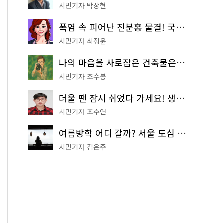
시민기자 박상현
폭염 속 피어난 진분홍 물결! 국립중앙박물관 배롱나무 명소
시민기자 최정윤
나의 마음을 사로잡은 건축물은? '서울시 건축상' 수상작 공개!
시민기자 조수봉
더울 땐 잠시 쉬었다 가세요! 생수 냉장고부터 해피소·무더위쉼터까지
시민기자 조수연
여름방학 어디 갈까? 서울 도심 무료 실내 여행 코스 추천
시민기자 김은주