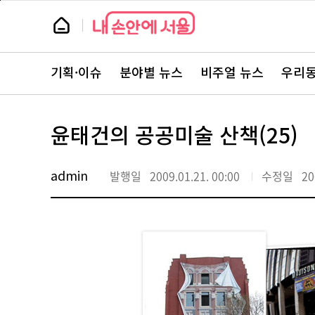
본
페
문
이
뉴
바
지
스
로
상
룸
가
단
뉴
기
으
스
로
기획·이슈
분야별 뉴스
비주얼 뉴스
우리동
주
이
요
동
서
비
스
윤태건의 공공미술 산책(25)
바
로
가
기
admin
발행일
2009.01.21. 00:00
수정일
20