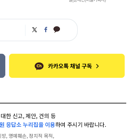
카
트
페
카
위
이
오
터
스
톡
북
한 신고, 제안, 건의 등
원 응답소 누리집을 이용
하여 주시기 바랍니다.
방, 명예훼손, 정치적 목적,