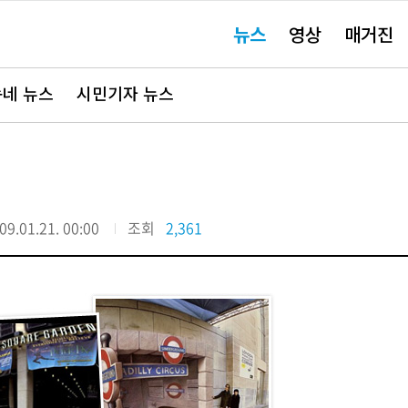
주
뉴스
영상
매거진
요
서
비
스
바
네 뉴스
시민기자 뉴스
로
가
기"
09.01.21. 00:00
조회
2,361