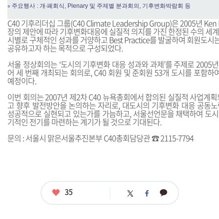
주요행사 : 개∙폐회식, Plenary 및 주제별 분과회의, 기후변화박람회 등
○
C40 기후리더십 그룹(C40 Climate Leadership Group)은 2005년 Ken 
장의 제안에 따라 기후변화대응에 실질적 의지를 가진 한정된 수의 세계
시별로 구체적인 성과를 거양하고 Best Practice를 발굴하여 회원도
공유하고자 하는 목적으로 구성되었다.
서울 정상회의는 ‘도시의 기후변화 대응 성과와 과제’를 주제로 2005년 
어 세 번째 개최되는 회의로, C40 회원 및 준회원 53개 도시를 포함하
예정이다.
이번 회의는 2007년 제2차 C40 뉴욕총회에서 합의된 실질적 사업계
고 향후 발전방안을 논의하는 자리로, 대도시의 기후변화 대응 공동노력
성공적으로 실현되고 있는가를 가늠하고, 서울선언문을 채택하여 도
기적인 전기를 마련하는 계기가 될 것으로 기대된다.
문의 : 서울시 맑은서울추진본부 C40총회담당관 ☎ 2115-7794
좋
35
카
트
페
아
카
위
이
요
오
터
스
톡
북