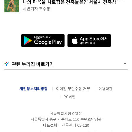
나의 마음을 사로잡은 건축물은? '서울시 건축상' 수
상작 공개!
시민기자 조수봉
다
A
운
p
로
p
드
S
하
t
기
o
관련 누리집 바로가기
G
r
o
e
o
에
g
서
l
다
개인정보처리방침
이메일 무단수집 거부
이용약관
e
운
P
로
PC버전
l
드
a
하
y
기
서울특별시청 04524
서울특별시 중구 세종대로 110 콘텐츠담당관
대표전화
다산콜센터
02-120