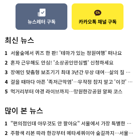
최신 뉴스
1
서울숲에서 퀴즈 한 판! '테마가 있는 정원여행' 떠나요
2
혼자 근무해도 안심! '소상공인안심벨' 신청하세요
3
장애인 맞춤형 보조기기 최대 3년간 무상 대여…삶의 질 높인다
4
걸을 때마다 아픈 '족저근막염'…무작정 참지 말고 '이것' 해보세요!
5
먹거리부터 야경 라이브까지…망원한강공원 알짜 코스
많이 본 뉴스
1
"편의점인데 아무것도 안 팔아요" 서울에서 가장 특별한 편의점의 정체
2
주황색 리본 따라 한강부터 메타세쿼이아 숲길까지…서울둘레길 15코스