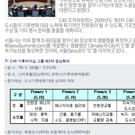
추진 방향 등을 잡아 나가는데 많은 도움을
대한다고 밝혔다.
C40 조직위원회는 2009년도 제3차 C4
도시들의 기후변화 대응 노력에 획기적인 전환점이 될 수 있도록, 기조연
구성 및 기타 행사 준비를 총괄할 계획이다.
서울시는 이와 함께 D-365일을 맞아 C40 정상회의 엠블렘을 확정하고
40seoulsummit.com
)를 개설했다. 엠블렘은 Climate과 City의 ‘C’
속가능성을 형상화한 것이며, 서울(Seoul)의 “S” 를 의미하고 있다.
▶
C40 기후리더십 그룹 제3차 정상회의
일 시 : ’09. 5. 18(월) ~ 5.21(목)
○
장 소 : 신라호텔(정상회의), 코엑스(기후변화박람회)
○
참가대상 : 도시기후변화 대응 성과와 과제
○
참가대상 : 회원도시(40개) 포함 80개 도시(500여명)
○