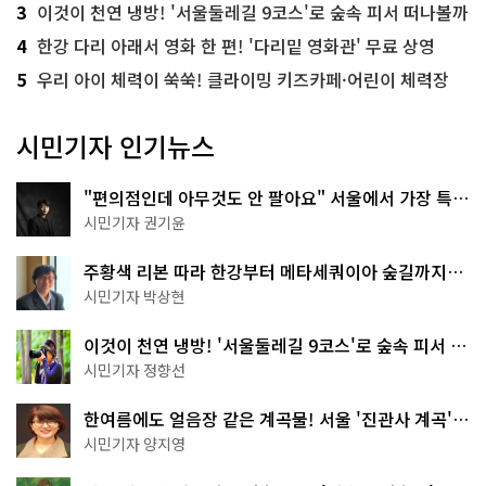
3
이것이 천연 냉방! '서울둘레길 9코스'로 숲속 피서 떠나볼까
4
한강 다리 아래서 영화 한 편! '다리밑 영화관' 무료 상영
5
우리 아이 체력이 쑥쑥! 클라이밍 키즈카페·어린이 체력장
시민기자 인기뉴스
"편의점인데 아무것도 안 팔아요" 서울에서 가장 특별
한 편의점의 정체
시민기자 권기윤
주황색 리본 따라 한강부터 메타세쿼이아 숲길까지…
서울둘레길 15코스
시민기자 박상현
이것이 천연 냉방! '서울둘레길 9코스'로 숲속 피서 떠
나볼까
시민기자 정향선
한여름에도 얼음장 같은 계곡물! 서울 '진관사 계곡'이
천국이네~
시민기자 양지영