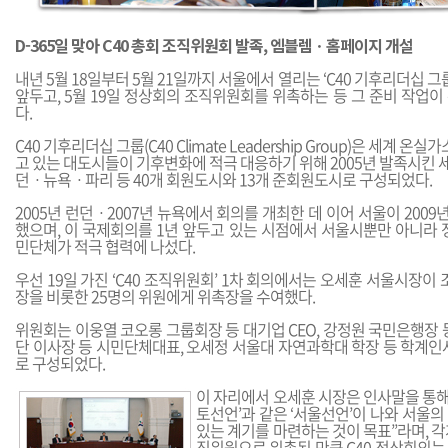
D-365일 맞아 C40 총회 조직위원회 발족, 엠블렘ㆍ홈페이지 개설
내년 5월 18일부터 5월 21일까지 서울에서 열리는 ‘C40 기후리더십 그
앞두고, 5월 19일 정상회의 조직위원회를 위촉하는 등 그 준비 작업
다.
C40 기후리더십 그룹(C40 Climate Leadership Group)은 세계 온
고 있는 대도시들이 기후변화에 적극 대응하기 위해 2005년 발족시킨 
던ㆍ뉴욕ㆍ파리 등 40개 회원도시와 13개 준회원도시로 구성되었다.
2005년 런던ㆍ2007년 뉴욕에서 회의를 개최한 데 이어 서울이 2009
했으며, 이 국제회의를 1년 앞두고 있는 시점에서 서울시뿐만 아니
민단체가 적극 협력에 나섰다.
우선 19일 가진 ‘C40 조직위원회’ 1차 회의에서는 오세훈 서울시장이 
장을 비롯한 25명의 위원에게 위촉장을 수여했다.
위원회는 이웅열 코오롱 그룹회장 등 대기업 CEO, 강정원 국민은행장 
단 이사장 등 시민단체대표, 오세정 서울대 자연과학대 학장 등 학계인
로 구성되었다.
이 자리에서 오세훈 시장은 인사말을 통해
토선언’과 같은 ‘서울선언’이 나와 서울
있는 계기를 마련하는 것이 목표”라며, 
직위원으로 위촉된 만큼 C40 정상회의는