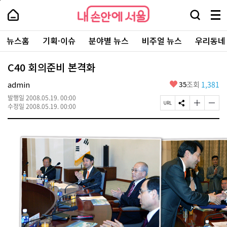
본
페
내
문
이
내
손
검
메
바
지
손
안
색
뉴
로
상
안
주
에
창
전
가
단
에
뉴스홈
기획·이슈
분야별 뉴스
비주얼 뉴스
우리동네
요
서
열
체
기
으
서
서
울
기
보
로
울
비
기
이
-
C40 회의준비 본격화
스
동
서
바
울
좋
admin
35
조회
1,381
로
시
아
가
대
발행일
2008.05.19. 00:00
요
기
페
S
글
글
표
수정일
2008.05.19. 00:00
이
N
자
자
소
지
S
크
크
통
U
공
기
기
포
R
유
크
작
털
L
하
게
게
복
기
변
변
사
경
경
하
하
기
기