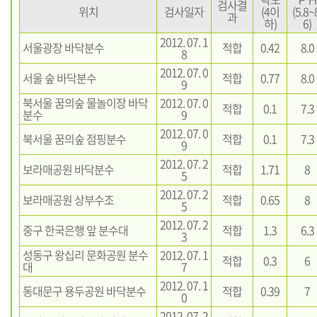
검사결
위치
검사일자
(4이
(5.8~
과
하)
6)
2012. 07. 1
서울광장 바닥분수
적합
0.42
8.0
8
2012. 07. 0
서울 숲 바닥분수
적합
0.77
8.0
9
북서울 꿈의숲 물놀이장 바닥
2012. 07. 0
적합
0.1
7.3
분수
9
2012. 07. 0
북서울 꿈의숲 점핑분수
적합
0.1
7.3
9
2012. 07. 2
보라매공원 바닥분수
적합
1.71
8
5
2012. 07. 2
보라매공원 상부수조
적합
0.65
8
5
2012. 07. 2
중구 한국은행 앞 분수대
적합
1.3
6.3
3
성동구 왕십리 문화공원 분수
2012. 07. 1
적합
0.3
6
대
7
2012. 07. 1
동대문구 용두공원 바닥분수
적합
0.39
7
0
2012. 07. 2