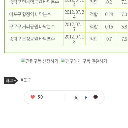
중랑구 면목역공원 바닥분수
적합
0.2
7.1
4
2012. 07. 2
마포구 합정역 바닥분수
적합
0.28
7.0
4
2012. 07. 1
구로구 거리공원 바닥분수
적합
0.15
6.8
7
2012. 07. 1
송파구 문정공원 바닥분수
적합
0.7
7.5
8
기
태
#분수
사
그
관
련
태
좋
50
카
트
페
그
아
카
위
이
요
오
터
스
톡
북