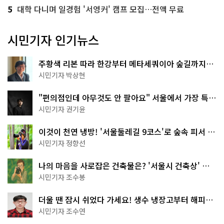
5
대학 다니며 일경험 '서영커' 캠프 모집…전액 무료
시민기자 인기뉴스
주황색 리본 따라 한강부터 메타세쿼이아 숲길까지…
서울둘레길 15코스
시민기자 박상현
"편의점인데 아무것도 안 팔아요" 서울에서 가장 특별
한 편의점의 정체
시민기자 권기윤
이것이 천연 냉방! '서울둘레길 9코스'로 숲속 피서 떠
나볼까
시민기자 정향선
나의 마음을 사로잡은 건축물은? '서울시 건축상' 수
상작 공개!
시민기자 조수봉
더울 땐 잠시 쉬었다 가세요! 생수 냉장고부터 해피소
·무더위쉼터까지
시민기자 조수연