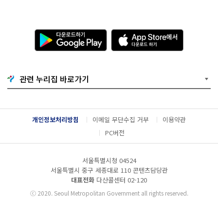
다
A
운
p
로
p
드
S
하
t
기
o
관련 누리집 바로가기
G
r
o
e
o
에
g
서
l
다
개인정보처리방침
이메일 무단수집 거부
이용약관
e
운
P
로
PC버전
l
드
a
하
y
기
서울특별시청 04524
서울특별시 중구 세종대로 110 콘텐츠담당관
대표전화
다산콜센터
02-120
ⓒ
2020. Seoul Metropolitan Government all rights reserved.