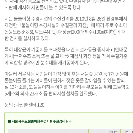
회 자체 검사 등으로 관리되고 있다. 수질검사 결과는 분수대 주변 게
시판에 게시해 시민들이 볼 수 있도록 했다.
시는 물놀이형 수경시설의 수질관리를 2010년 8월 26일 환경부에서
제정한「물놀이형 수경시설의 수질관리 지침」에 따라 주로 수소이
온농도(5.8~8.6), 탁도(4NTU), 대장균(200(개체수/100㎖이하))에 대
한 검사를 실시하고 있다.
특히 대장균이 기준치를 초과했을 때엔 시설가동을 중지하고(안내문
게시)⇒저수조 소독 또는 물 교체 ⇒ 재검사 과정 등을 거쳐 수질기준
에 적합할 경우에만 분수대를 재가동하게 된다.
아울러 서울시는 시민들이 가장 많이 찾는 서울숲 공원 등 7개 공원에
물놀이를 즐기는 아이들이 편하게 젖은 옷을 갈아입을 수 있는 탈의
실 13개소를, 또 물놀이하는 아이를 기다리는 부모들을 위해 그늘막 2
5개소와 의자 23개소 등 편의시설 설치를 완료했다.
문의 : 다산콜센터 120
■ 서울시 주요 물놀이형 수경시설 수질검사 결과
탁도
Ｐ