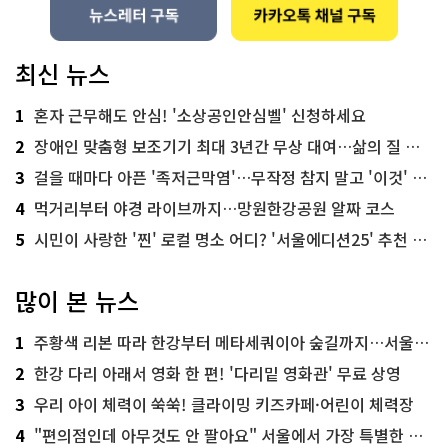
최신 뉴스
1
혼자 근무해도 안심! '소상공인안심벨' 신청하세요
2
장애인 맞춤형 보조기기 최대 3년간 무상 대여…삶의 질 높인다
3
걸을 때마다 아픈 '족저근막염'…무작정 참지 말고 '이것' 해보세요!
4
먹거리부터 야경 라이브까지…망원한강공원 알짜 코스
5
시민이 사랑한 '찐' 로컬 명소 어디? '서울에디션25' 추천 코스
많이 본 뉴스
1
주황색 리본 따라 한강부터 메타세쿼이아 숲길까지…서울둘레길 15코스
2
한강 다리 아래서 영화 한 편! '다리밑 영화관' 무료 상영
3
우리 아이 체력이 쑥쑥! 클라이밍 키즈카페·어린이 체력장
4
"편의점인데 아무것도 안 팔아요" 서울에서 가장 특별한 편의점의 정체