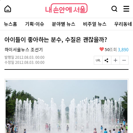
본
페
내
문
이
내
손
검
메
바
지
손
안
색
뉴
로
상
안
주
에
창
전
가
단
에
뉴스홈
기획·이슈
분야별 뉴스
비주얼 뉴스
우리동네
요
서
열
체
기
으
서
서
울
기
보
로
울
비
기
이
-
아이들이 좋아하는 분수, 수질은 괜찮을까?
스
동
서
바
울
좋
하이서울뉴스 조선기
50
조회
3,890
로
시
아
가
대
발행일
2012.08.03. 00:00
요
기
페
S
글
글
표
수정일
2012.08.03. 00:00
이
N
자
자
소
지
S
크
크
통
U
공
기
기
포
R
유
크
작
털
L
하
게
게
복
기
변
변
사
경
경
하
하
기
기