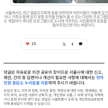
서울에서도 최근 얼음조각축제 등을 마련하여 어린이들이 겨울에 집 안
어나 가족과 함께 잊지 못할 추억을 만들어 줄 수 있는 다양한 프로그램
도 계절마다 색다른 프로그램으로 도시에 거주하는 시민들에게 호응을 
들어주었으면 하는 바람이다.
좋
15
카
트
페
아
카
위
이
요
오
터
스
톡
북
댓글은 자유로운 의견 공유의 장이므로 서울시에 대한 신고,
제안, 건의 등 답변이나 개선이 필요한 사항에 대해서는
전자
민원 응답소 누리집을 이용
하여 주시기 바랍니다.
상업성 광고, 저작권 침해, 저속한 표현, 특정인에 대한 비방, 명예훼손, 정
치적 목적, 유사한 내용의 반복적 글, 개인정보 유출,그 밖에 공익을 저해하
거나 운영 취지에 맞지 않는 댓글은 서울특별시 조례 및 개인정보보호법에
의해 통보없이 삭제될 수 있습니다.