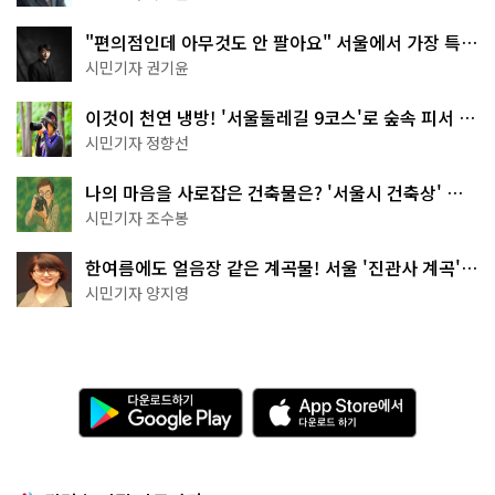
"편의점인데 아무것도 안 팔아요" 서울에서 가장 특별
한 편의점의 정체
시민기자 권기윤
이것이 천연 냉방! '서울둘레길 9코스'로 숲속 피서 떠
나볼까
시민기자 정향선
나의 마음을 사로잡은 건축물은? '서울시 건축상' 수
상작 공개!
시민기자 조수봉
한여름에도 얼음장 같은 계곡물! 서울 '진관사 계곡'이
천국이네~
시민기자 양지영
다
A
운
p
로
p
드
S
하
t
기
o