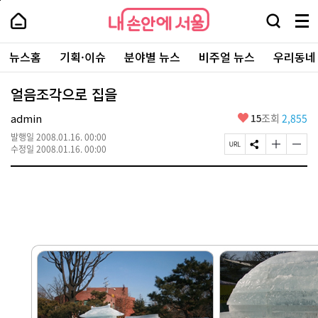
본
페
내
문
이
내
손
검
메
바
지
손
안
색
뉴
로
상
안
주
에
창
전
가
단
에
뉴스홈
기획·이슈
분야별 뉴스
비주얼 뉴스
우리동네
요
서
열
체
기
으
서
서
울
기
보
로
울
비
기
이
-
얼음조각으로 집을
스
동
서
바
울
좋
admin
15
조회
2,855
로
시
아
가
대
발행일
2008.01.16. 00:00
요
기
페
S
글
글
표
수정일
2008.01.16. 00:00
이
N
자
자
소
지
S
크
크
통
U
공
기
기
포
R
유
크
작
털
L
하
게
게
복
기
변
변
사
경
경
하
하
기
기