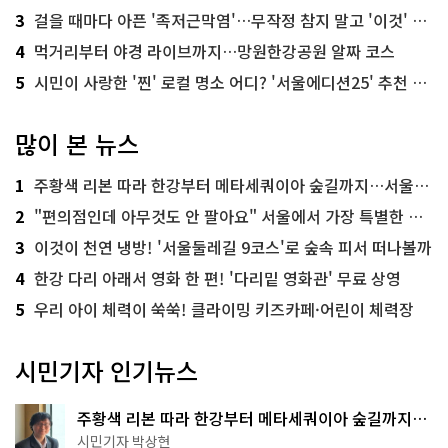
3
걸을 때마다 아픈 '족저근막염'…무작정 참지 말고 '이것' 해보세요!
4
먹거리부터 야경 라이브까지…망원한강공원 알짜 코스
5
시민이 사랑한 '찐' 로컬 명소 어디? '서울에디션25' 추천 코스
많이 본 뉴스
1
주황색 리본 따라 한강부터 메타세쿼이아 숲길까지…서울둘레길 15코스
2
"편의점인데 아무것도 안 팔아요" 서울에서 가장 특별한 편의점의 정체
3
이것이 천연 냉방! '서울둘레길 9코스'로 숲속 피서 떠나볼까
4
한강 다리 아래서 영화 한 편! '다리밑 영화관' 무료 상영
5
우리 아이 체력이 쑥쑥! 클라이밍 키즈카페·어린이 체력장
시민기자 인기뉴스
주황색 리본 따라 한강부터 메타세쿼이아 숲길까지…
서울둘레길 15코스
시민기자 박상현