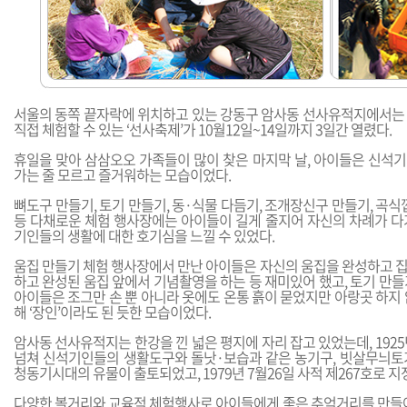
서울의 동쪽 끝자락에 위치하고 있는 강동구 암사동 선사유적지에서는
직접 체험할 수 있는 ‘선사축제’가 10월12일~14일까지 3일간 열렸다.
휴일을 맞아 삼삼오오 가족들이 많이 찾은 마지막 날, 아이들은 신석
가는 줄 모르고 즐거워하는 모습이었다.
뼈도구 만들기, 토기 만들기, 동·식물 다듬기, 조개장신구 만들기, 곡식
등 다채로운 체험 행사장에는 아이들이 길게 줄지어 자신의 차례가 다
기인들의 생활에 대한 호기심을 느낄 수 있었다.
움집 만들기 체험 행사장에서 만난 아이들은 자신의 움집을 완성하고 
하고 완성된 움집 앞에서 기념촬영을 하는 등 재미있어 했고, 토기 만
아이들은 조그만 손 뿐 아니라 옷에도 온통 흙이 묻었지만 아랑곳 하지
해 ‘장인’이라도 된 듯한 모습이었다.
암사동 선사유적지는 한강을 낀 넓은 평지에 자리 잡고 있었는데, 192
넘쳐 신석기인들의 생활도구와 돌낫·보습과 같은 농기구, 빗살무늬토
청동기시대의 유물이 출토되었고, 1979년 7월26일 사적 제267호로 지
다양한 볼거리와 교육적 체험행사로 아이들에게 좋은 추억거리를 만들어