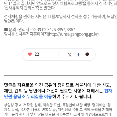
난 14일로 끝났지만 앞으로도 ‘선사체험프로그램’을 통해서 신석기인
‘선사유적지 관리소’측은 말한다.
선사체험을 원하는 시민은 11월20일까지 선착순 접수가능하며, 모집인원
월24일이다.
■ 문의 : 관리사무소 ☎ 02-3426-3857, 3867
암사동선사주거지홈페이지(
http://sunsa.gangdong.go.kr
)
좋
22
카
트
페
아
카
위
이
요
오
터
스
톡
북
댓글은 자유로운 의견 공유의 장이므로 서울시에 대한 신고,
제안, 건의 등 답변이나 개선이 필요한 사항에 대해서는
전자
민원 응답소 누리집을 이용
하여 주시기 바랍니다.
상업성 광고, 저작권 침해, 저속한 표현, 특정인에 대한 비방, 명예훼손, 정
치적 목적, 유사한 내용의 반복적 글, 개인정보 유출,그 밖에 공익을 저해하
거나 운영 취지에 맞지 않는 댓글은 서울특별시 조례 및 개인정보보호법에