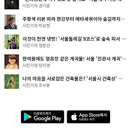
한 편의점의 정체
시민기자 권기윤
주황색 리본 따라 한강부터 메타세쿼이아 숲길까지…
서울둘레길 15코스
시민기자 박상현
이것이 천연 냉방! '서울둘레길 9코스'로 숲속 피서 떠
나볼까
시민기자 정향선
한여름에도 얼음장 같은 계곡물! 서울 '진관사 계곡'이
천국이네~
시민기자 양지영
나의 마음을 사로잡은 건축물은? '서울시 건축상' 수
상작 공개!
시민기자 조수봉
다
A
운
p
로
p
드
S