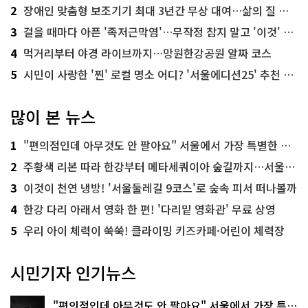
2
장애인 맞춤형 보조기기 최대 3년간 무상 대여…삶의 질 높인다
3
걸을 때마다 아픈 '족저근막염'…무작정 참지 말고 '이것' 해보세요!
4
먹거리부터 야경 라이브까지…망원한강공원 알짜 코스
5
시민이 사랑한 '찐' 로컬 명소 어디? '서울에디션25' 추천 코스
많이 본 뉴스
1
"편의점인데 아무것도 안 팔아요" 서울에서 가장 특별한 편의점의 정체
2
주황색 리본 따라 한강부터 메타세쿼이아 숲길까지…서울둘레길 15코스
3
이것이 천연 냉방! '서울둘레길 9코스'로 숲속 피서 떠나볼까
4
한강 다리 아래서 영화 한 편! '다리밑 영화관' 무료 상영
5
우리 아이 체력이 쑥쑥! 클라이밍 키즈카페·어린이 체력장
시민기자 인기뉴스
"편의점인데 아무것도 안 팔아요" 서울에서 가장 특별