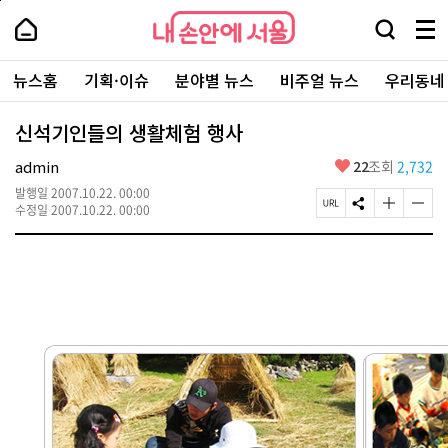
본
페
내
문
이
내
손
검
메
바
지
손
안
색
뉴
로
상
안
주
에
창
전
가
단
에
뉴스홈
기획·이슈
분야별 뉴스
비주얼 뉴스
우리동네
요
서
열
체
기
으
서
서
울
기
보
로
울
비
기
이
-
신석기인들의 생활체험 행사
스
동
서
바
울
좋
admin
22
조회
2,732
로
시
아
가
대
발행일
2007.10.22. 00:00
요
기
페
S
글
글
표
수정일
2007.10.22. 00:00
이
N
자
자
소
지
S
크
크
통
U
공
기
기
포
R
유
크
작
털
L
하
게
게
복
기
변
변
사
경
경
하
하
기
기