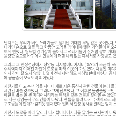
난지도는 우리가 버린 쓰레기들로 생겨난 거대한 무덤 같은 곳이었다. 
나가면 손으로 코를 막고 한동안 고역을 참아내야 했던 기억들이 떠오른
보게 변했다. 월드컵 경기장이 들어서고 쓰레기들이 산처럼 쌓여 거대
울창한 숲으로 바뀌어 시민들에게 더할 나위 없는 휴식처로 사랑받고 있
그리고 그 연장선상에서 상암동 디지털미디어시티(DMC)가 조금씩 모
수색역까지 이어진 자전거 도로를 따라 이곳에 가보았다. 처음엔 미디
인지 감이 잘 오지 않았다. 얼마 전까지만 해도 허허벌판에 야산과 공
에 궁금증이 모락모락 피어났다.
자전거를 타고 수색 역을 지나니 새로 지은 통신사 관련 건물이 눈에 들
세련된 미를 갖추었다. 그러나 그게 전부였다. 그 이후론 올망졸망 모인
페달을 밟는 일 뿐 미디어시티라는 특색을 갖춘 건물을 찾아볼 수 없었다
로 지은 상암동사무소 건물이 나왔다. 핸들을 돌려 다시 수색역으로 되
구조물들이 안개가 걷히듯 펼쳐졌다. 멀리서 한창 공사를 알리는 망치 
자전거 도로를 따라 달리니 디지털미디어시티를 알리는 표지판이 나왔다