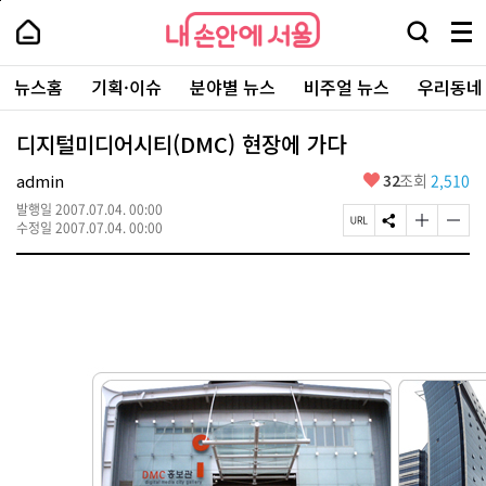
본
페
내
문
이
내
손
검
메
바
지
손
안
색
뉴
로
상
안
주
에
창
전
가
단
에
뉴스홈
기획·이슈
분야별 뉴스
비주얼 뉴스
우리동네
요
서
열
체
기
으
서
서
울
기
보
로
울
비
기
이
-
디지털미디어시티(DMC) 현장에 가다
스
동
서
바
울
좋
admin
32
조회
2,510
로
시
아
가
대
발행일
2007.07.04. 00:00
요
기
페
S
글
글
표
수정일
2007.07.04. 00:00
이
N
자
자
소
지
S
크
크
통
U
공
기
기
포
R
유
크
작
털
L
하
게
게
복
기
변
변
사
경
경
하
하
기
기