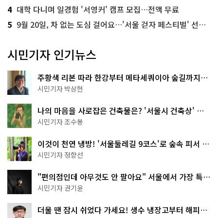
4
대학 다니며 일경험 '서영커' 캠프 모집…전액 무료
5
9월 20일, 차 없는 도심 걸어요…'서울 걷자 페스티벌' 선착순 5천명
시민기자 인기뉴스
주황색 리본 따라 한강부터 메타세쿼이아 숲길까지…
서울둘레길 15코스
시민기자 박상현
나의 마음을 사로잡은 건축물은? '서울시 건축상' 수
상작 공개!
시민기자 조수봉
이것이 천연 냉방! '서울둘레길 9코스'로 숲속 피서 떠
나볼까
시민기자 정향선
"편의점인데 아무것도 안 팔아요" 서울에서 가장 특별
한 편의점의 정체
시민기자 권기윤
더울 땐 잠시 쉬었다 가세요! 생수 냉장고부터 해피소