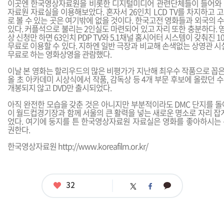
이곳엔 한국영상자료원을 비롯한 디지털미디어 관련단체들이 들어와 
자료원 자료실을 이용해보았다. 혼자서 26인치 LCD TV를 차지하고 
로 볼 수 있는 곳은 여기밖에 없을 것이다. 한국고전 영화들과 외국의
있다. 커플석으로 불리는 2인실도 마련되어 있고 자리 또한 충분하다. 
상 신청만 하면 63인치 PDP TV와 5.1채널 홈시어터 시스템이 갖춰진
무료로 이용할 수 있다. 지하엔 일반 극장과 비교해 손색없는 상영관 시
무료로 하는 영화상영을 관람했다.
이날 본 영화는 할리우드의 많은 비평가가 지난해 최우수 작품으로 꼽은 
올 초 아카데미 시상식에서 작품, 감독상 등 4개 부문 후보에 올랐던
개봉되지 않고 DVD만 출시되었다.
아직 완전한 모습을 갖춘 것은 아니지만 부분적이라도 DMC 단지를 돌
이 월드컵경기장과 함께 서울의 큰 활력을 넣는 새로운 명소로 자리 잡
었다. 여기에 둥지를 튼 한국영상자료원 자료실은 영화를 좋아하시는
권한다.
한국영상자료원
http://www.koreafilm.or.kr/
좋
32
카
트
페
아
카
위
이
요
오
터
스
톡
북