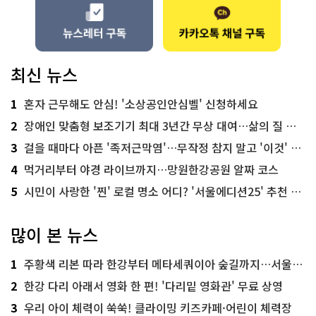
최신 뉴스
1
혼자 근무해도 안심! '소상공인안심벨' 신청하세요
2
장애인 맞춤형 보조기기 최대 3년간 무상 대여…삶의 질 높인다
3
걸을 때마다 아픈 '족저근막염'…무작정 참지 말고 '이것' 해보세요!
4
먹거리부터 야경 라이브까지…망원한강공원 알짜 코스
5
시민이 사랑한 '찐' 로컬 명소 어디? '서울에디션25' 추천 코스
많이 본 뉴스
1
주황색 리본 따라 한강부터 메타세쿼이아 숲길까지…서울둘레길 15코스
2
한강 다리 아래서 영화 한 편! '다리밑 영화관' 무료 상영
3
우리 아이 체력이 쑥쑥! 클라이밍 키즈카페·어린이 체력장