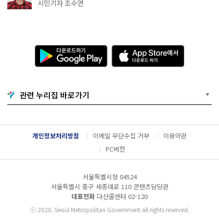
·무더위쉼터까지
시민기자 조수연
다
A
운
p
로
p
드
S
하
t
기
o
관련 누리집 바로가기
G
r
o
e
o
에
g
서
l
다
개인정보처리방침
이메일 무단수집 거부
이용약관
e
운
P
로
PC버전
l
드
a
하
y
기
서울특별시청 04524
서울특별시 중구 세종대로 110 콘텐츠담당관
대표전화
다산콜센터
02-120
ⓒ
2020. Seoul Metropolitan Government all rights reserved.