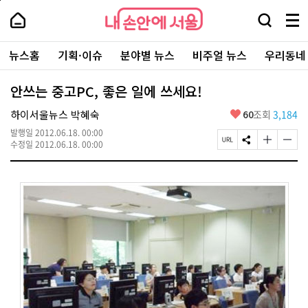
본
페
내
문
이
내
손
검
메
바
지
손
안
색
뉴
로
상
안
주
에
창
전
가
단
에
뉴스홈
기획·이슈
분야별 뉴스
비주얼 뉴스
우리동네
요
서
열
체
기
으
서
서
울
기
보
로
울
비
기
이
-
안쓰는 중고PC, 좋은 일에 쓰세요!
스
동
서
바
울
좋
하이서울뉴스 박혜숙
60
조회
3,184
로
시
아
가
대
발행일
2012.06.18. 00:00
요
기
페
S
글
글
표
수정일
2012.06.18. 00:00
이
N
자
자
소
지
S
크
크
통
U
공
기
기
포
R
유
크
작
털
L
하
게
게
복
기
변
변
사
경
경
하
하
기
기