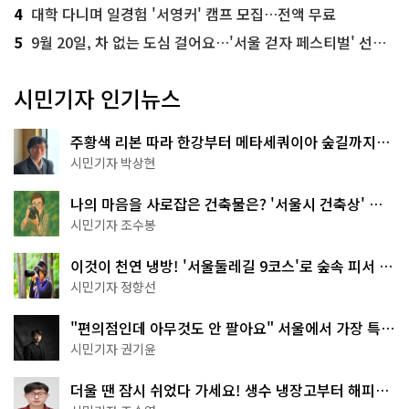
4
대학 다니며 일경험 '서영커' 캠프 모집…전액 무료
5
9월 20일, 차 없는 도심 걸어요…'서울 걷자 페스티벌' 선착순 5천명
시민기자 인기뉴스
주황색 리본 따라 한강부터 메타세쿼이아 숲길까지…
서울둘레길 15코스
시민기자 박상현
나의 마음을 사로잡은 건축물은? '서울시 건축상' 수
상작 공개!
시민기자 조수봉
이것이 천연 냉방! '서울둘레길 9코스'로 숲속 피서 떠
나볼까
시민기자 정향선
"편의점인데 아무것도 안 팔아요" 서울에서 가장 특별
한 편의점의 정체
시민기자 권기윤
더울 땐 잠시 쉬었다 가세요! 생수 냉장고부터 해피소
·무더위쉼터까지