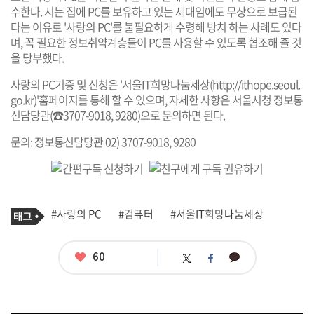
수한다. 시는 집에 PC를 보유하고 있는 세대임에도 무상으로 보급된
다는 이유로 '사랑의 PC'를 불필요하게 수령해 방치 하는 사례도 있다
며, 꼭 필요한 정보취약계층들이 PC를 사용할 수 있도록 협조해 줄 것
을 당부했다.
사랑의 PC기증 및 신청은 '서울IT희망나눔세상(
http://ithope.seoul.
go.kr
)'홈페이지를 통해 할 수 있으며, 자세한 사항은 서울시청 정보통
신담당관(☎3707-9018, 9280)으로 문의하면 된다.
문의: 정보통신담당관 02) 3707-9018, 9280
기
태
#사랑의 PC
#컴퓨터
#서울IT희망나눔세상
사
그
관
련
태
좋
60
카
트
페
그
아
카
위
이
요
오
터
스
톡
북