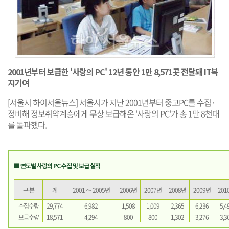
2001년부터 보급한 '사랑의 PC' 12년 동안 1만 8,571곳 전달돼 IT복
지기여
[서울시 하이서울뉴스] 서울시가 지난 2001년부터 중고PC를 수집·
정비해 정보취약계층에게 무상 보급해온 '사랑의 PC'가 총 1만 8천대
를 돌파했다.
■ 연도별 사랑의 PC 수집 및 보급 실적
구 분
계
2001 ～ 2005년
2006년
2007년
2008년
2009년
201
수집수량
29,774
6,982
1,508
1,009
2,365
6,236
5,4
보급수량
18,571
4,294
800
800
1,302
3,276
3,3