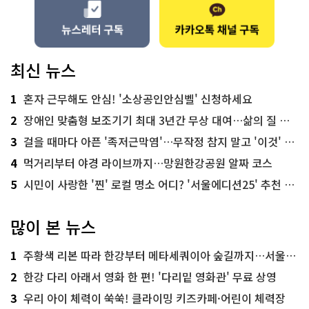
최신 뉴스
1
혼자 근무해도 안심! '소상공인안심벨' 신청하세요
2
장애인 맞춤형 보조기기 최대 3년간 무상 대여…삶의 질 높인다
3
걸을 때마다 아픈 '족저근막염'…무작정 참지 말고 '이것' 해보세요!
4
먹거리부터 야경 라이브까지…망원한강공원 알짜 코스
5
시민이 사랑한 '찐' 로컬 명소 어디? '서울에디션25' 추천 코스
많이 본 뉴스
1
주황색 리본 따라 한강부터 메타세쿼이아 숲길까지…서울둘레길 15코스
2
한강 다리 아래서 영화 한 편! '다리밑 영화관' 무료 상영
3
우리 아이 체력이 쑥쑥! 클라이밍 키즈카페·어린이 체력장