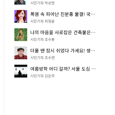
시민기자 박상현
폭염 속 피어난 진분홍 물결! 국립중앙박물관 배롱나무 명소
시민기자 최정윤
나의 마음을 사로잡은 건축물은? '서울시 건축상' 수상작 공개!
시민기자 조수봉
더울 땐 잠시 쉬었다 가세요! 생수 냉장고부터 해피소·무더위쉼터까지
시민기자 조수연
여름방학 어디 갈까? 서울 도심 무료 실내 여행 코스 추천
시민기자 김은주