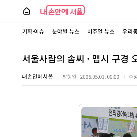
본
페
문
이
뉴
바
지
스
로
상
룸
가
단
뉴
기
으
스
로
기획·이슈
분야별 뉴스
비주얼 뉴스
우리동
주
이
요
동
서
비
스
서울사람의 솜씨 · 맵시 구경 
바
로
가
기
내손안에서울
발행일
2006.05.01. 00:00
수