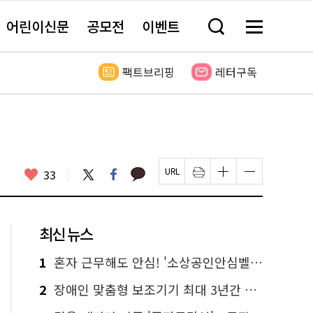
어린이신문
공모전
이벤트
검
메
색
뉴
창
전
열
체
팩트브리핑
레터구독
기
보
기
카
좋
트
페
33
페
인
글
글
카
위
이
아
이
쇄
자
자
오
터
스
요
지
하
크
크
톡
북
U
기
기
기
R
새
크
작
L
창
게
게
최신 뉴스
복
열
변
변
사
림
경
경
하
하
1
혼자 근무해도 안심! '소상공인안심벨' 신청하세요
기
기
2
장애인 맞춤형 보조기기 최대 3년간 무상 대여…삶의 질 높인다