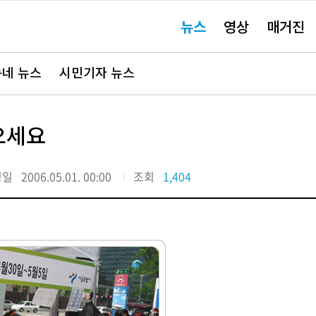
주
뉴스
영상
매거진
요
서
비
스
바
네 뉴스
시민기자 뉴스
로
가
기"
오세요
정일
2006.05.01. 00:00
조회
1,404