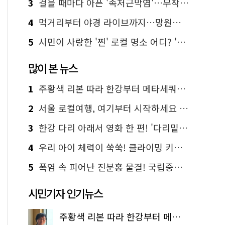
3
걸을 때마다 아픈 '족저근막염'…무작정 참지 말고 '이것' 해보세요!
4
먹거리부터 야경 라이브까지…망원한강공원 알짜 코스
5
시민이 사랑한 '찐' 로컬 명소 어디? '서울에디션25' 추천 코스
많이 본 뉴스
1
주황색 리본 따라 한강부터 메타세쿼이아 숲길까지…서울둘레길 15코스
2
서울 로컬여행, 여기부터 시작하세요 '서울에디션25'
3
한강 다리 아래서 영화 한 편! '다리밑 영화관' 무료 상영
4
우리 아이 체력이 쑥쑥! 클라이밍 키즈카페·어린이 체력장
5
폭염 속 피어난 진분홍 물결! 국립중앙박물관 배롱나무 명소
시민기자 인기뉴스
주황색 리본 따라 한강부터 메타세쿼이아 숲길까지…서울둘레길 15코스