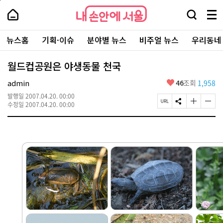
본
페
내
문
이
내
손
검
메
바
지
손
안
색
뉴
로
상
안
주
에
창
전
가
단
에
뉴스홈
기획·이슈
분야별 뉴스
비주얼 뉴스
우리동네
요
서
열
체
기
으
서
서
울
기
보
로
울
비
기
이
-
월드컵공원은 야생동물 천국
스
동
서
바
울
좋
admin
46
조회
1,958
로
시
아
가
대
발행일
2007.04.20. 00:00
요
기
페
S
글
글
표
수정일
2007.04.20. 00:00
이
N
자
자
소
지
S
크
크
통
U
공
기
기
포
R
유
크
작
털
L
하
게
게
복
기
변
변
사
경
경
하
하
기
기