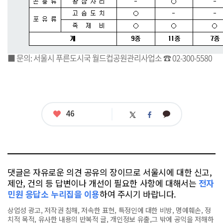
■ 문의: 서울시 푸른도시국 월드컵공원관리사업소 ☎ 02-300-5580
좋
46
카
트
페
아
카
위
이
요
오
터
스
톡
북
댓글은 자유로운 의견 공유의 장이므로 서울시에 대한 신고,
제안, 건의 등 답변이나 개선이 필요한 사항에 대해서는
전자
민원 응답소 누리집을 이용
하여 주시기 바랍니다.
상업성 광고, 저작권 침해, 저속한 표현, 특정인에 대한 비방, 명예훼손, 정
치적 목적, 유사한 내용의 반복적 글, 개인정보 유출,그 밖에 공익을 저해하