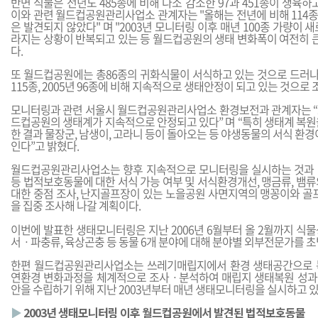
반면 식물은 전년도 485종에 비해 다소 감소한 97과 451종이 생육하
이와 관련 월드컵공원관리사업소 관계자는 "올해는 전년에 비해 114종
은 발견되지 않았다" 며 "2003년 모니터링 이후 매년 100종 가량이 
라지는 상황이 반복되고 있는 등 월드컵공원의 생태 변화폭이 여전히 큰
다.
또 월드컵공원에는 총86종의 귀화식물이 서식하고 있는 것으로 드러나 200
115종, 2005년 96종에 비해 지속적으로 생태안정이 되고 있는 것으로
모니터링과 관련 서울시 월드컵공원관리사업소 환경보전과 관계자는 “조
드컵공원의 생태계가 지속적으로 안정되고 있다” 며 “특히 생태계 복원
한 결과 물장군, 남생이, 고라니 등이 돌아오는 등 야생동물의 서식 환경
인다”고 밝혔다.
월드컵공원관리사업소는 향후 지속적으로 모니터링을 실시하는 것과 
등 법적보호동물에 대한 서식 가능 여부 및 서식환경개선, 맹금류, 뱀
대한 중점 조사, 난지골프장이 있는 노을공원 사면지역의 맹꽁이와 골프
을 집중 조사해 나갈 계획이다.
이번에 발표한 생태모니터링은 지난 2006년 6월부터 올 2월까지 식물
서ㆍ파충류, 육상곤충 등 동물 6개 분야에 대해 분야별 외부전문가를 초
한편 월드컵공원관리사업소는 쓰레기매립지에서 환경 생태공간으로 
연환경 변화과정을 체계적으로 조사ㆍ분석하여 매립지 생태복원 성과
안을 수립하기 위해 지난 2003년부터 매년 생태모니터링을 실시하고 있
▶
2003년 생태모니터링 이후 월드컵공원에서 발견된 법적보호동물