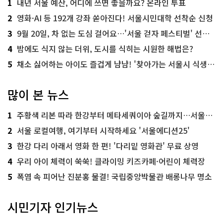
1
내년 서울 예산, 어디에 쓰면 좋을까요? 온라인 투표
2
영화·AI 등 192개 강좌 쏟아진다! 서울시민대학 선착순 신청
3
9월 20일, 차 없는 도심 걸어요…'서울 걷자 페스티벌' 선착순 5천명
4
밤에도 식지 않는 더위, 도시를 식히는 시원한 해법은?
5
채소 싫어하는 아이도 즐겁게 냠냠! '찾아가는 서울시 식생활 교육' 현장
많이 본 뉴스
1
주황색 리본 따라 한강부터 메타세쿼이아 숲길까지…서울둘레길 15코스
2
서울 로컬여행, 여기부터 시작하세요 '서울에디션25'
3
한강 다리 아래서 영화 한 편! '다리밑 영화관' 무료 상영
4
우리 아이 체력이 쑥쑥! 클라이밍 키즈카페·어린이 체력장
5
폭염 속 피어난 진분홍 물결! 국립중앙박물관 배롱나무 명소
시민기자 인기뉴스