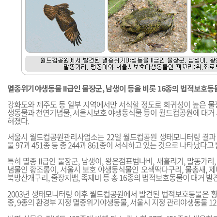
멸종위기야생동물 II급인 물장군, 남생이 등을 비롯 16종의 법적보호동
강화도와 제주도 등 일부 지역에서만 서식할 정도로 희귀성이 높은 물
생동물과 천연기념물, 서울시보호 야생동식물 등이 월드컵공원에 대거 
혀졌다.
서울시 월드컵공원관리사업소는 22일 월드컵공원 생태모니터링 결과 동물
물 97과 451종 등 총 244과 861종이 서식하고 있는 것으로 나타났다고
특히 멸종 II급인 물장군, 남생이, 왕은점표범나비, 새홀리기, 말똥가리,
념물인 황조롱이, 서울시 보호 야생동식물인 오색딱다구리, 물총새, 제비,
북방산개구리, 줄장지뱀, 족제비 등 총 16종의 법적보호동물이 대거 발
2003년 생태모니터링 이후 월드컵공원에서 발견된 법적보호동물은 황
종, 9종의 환경부 지정 멸종위기야생동물, 서울시 지정 관리야생동물 12종