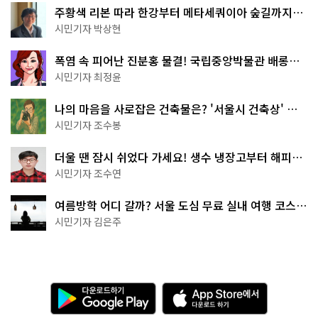
주황색 리본 따라 한강부터 메타세쿼이아 숲길까지…
서울둘레길 15코스
시민기자 박상현
폭염 속 피어난 진분홍 물결! 국립중앙박물관 배롱나
무 명소
시민기자 최정윤
나의 마음을 사로잡은 건축물은? '서울시 건축상' 수
상작 공개!
시민기자 조수봉
더울 땐 잠시 쉬었다 가세요! 생수 냉장고부터 해피소
·무더위쉼터까지
시민기자 조수연
여름방학 어디 갈까? 서울 도심 무료 실내 여행 코스
추천
시민기자 김은주
다
A
운
p
로
p