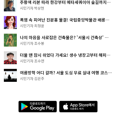
주황색 리본 따라 한강부터 메타세쿼이아 숲길까지…
서울둘레길 15코스
시민기자 박상현
폭염 속 피어난 진분홍 물결! 국립중앙박물관 배롱나
무 명소
시민기자 최정윤
나의 마음을 사로잡은 건축물은? '서울시 건축상' 수
상작 공개!
시민기자 조수봉
더울 땐 잠시 쉬었다 가세요! 생수 냉장고부터 해피소
·무더위쉼터까지
시민기자 조수연
여름방학 어디 갈까? 서울 도심 무료 실내 여행 코스
추천
시민기자 김은주
다
A
운
p
로
p
드
S