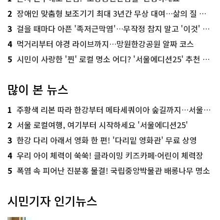
2
장애인 맞춤형 보조기기 최대 3년간 무상 대여…삶의 질 높인다
3
걸을 때마다 아픈 '족저근막염'…무작정 참지 말고 '이것' 해보세요!
4
먹거리부터 야경 라이브까지…망원한강공원 알짜 코스
5
시민이 사랑한 '찐' 로컬 명소 어디? '서울에디션25' 추천 코스
많이 본 뉴스
1
주황색 리본 따라 한강부터 메타세쿼이아 숲길까지…서울둘레길 15코스
2
서울 로컬여행, 여기부터 시작하세요 '서울에디션25'
3
한강 다리 아래서 영화 한 편! '다리밑 영화관' 무료 상영
4
우리 아이 체력이 쑥쑥! 클라이밍 키즈카페·어린이 체력장
5
폭염 속 피어난 진분홍 물결! 국립중앙박물관 배롱나무 명소
시민기자 인기뉴스