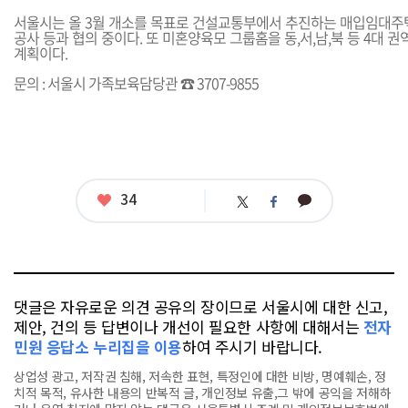
서울시는 올 3월 개소를 목표로 건설교통부에서 추진하는 매입임대주
공사 등과 협의 중이다. 또 미혼양육모 그룹홈을 동,서,남,북 등 4대 권
계획이다.
문의 : 서울시 가족보육담당관 ☎ 3707-9855
좋
34
카
트
페
아
카
위
이
요
오
터
스
톡
북
댓글은 자유로운 의견 공유의 장이므로 서울시에 대한 신고,
제안, 건의 등 답변이나 개선이 필요한 사항에 대해서는
전자
민원 응답소 누리집을 이용
하여 주시기 바랍니다.
상업성 광고, 저작권 침해, 저속한 표현, 특정인에 대한 비방, 명예훼손, 정
치적 목적, 유사한 내용의 반복적 글, 개인정보 유출,그 밖에 공익을 저해하