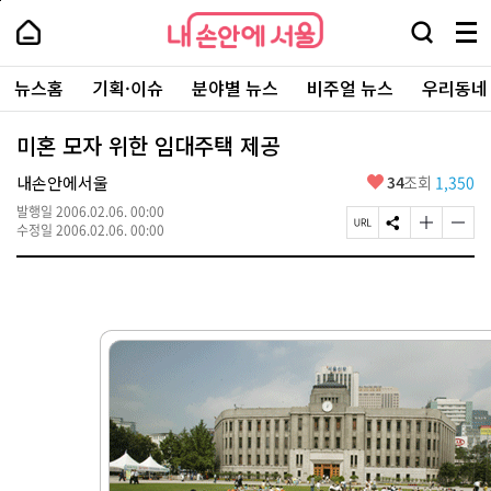
본
페
내
문
이
내
손
검
메
바
지
손
안
색
뉴
로
상
안
주
에
창
전
가
단
에
뉴스홈
기획·이슈
분야별 뉴스
비주얼 뉴스
우리동네
요
서
열
체
기
으
서
서
울
기
보
로
울
비
기
이
-
미혼 모자 위한 임대주택 제공
스
동
서
바
울
좋
내손안에서울
34
조회
1,350
로
시
아
가
대
발행일
2006.02.06. 00:00
요
기
페
S
글
글
표
수정일
2006.02.06. 00:00
이
N
자
자
소
지
S
크
크
통
U
공
기
기
포
R
유
크
작
털
L
하
게
게
복
기
변
변
사
경
경
하
하
기
기