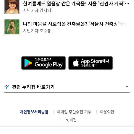
한여름에도 얼음장 같은 계곡물! 서울 '진관사 계곡'이
천국이네~
시민기자 양지영
나의 마음을 사로잡은 건축물은? '서울시 건축상' 수
상작 공개!
시민기자 조수봉
다
A
운
p
로
p
드
S
하
t
기
o
관련 누리집 바로가기
G
r
o
e
o
에
g
서
l
다
개인정보처리방침
이메일 무단수집 거부
이용약관
e
운
P
로
PC버전
l
드
a
하