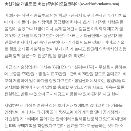
★신기술 개발로 돈 버는 (주)바이오캠코리아 (www.biochemkorea.com)
이 회사는 작년 신종플루로 인해 학교나 관공서 입구에 손세정기가 비치될
때 여기에 들어가는 세정액을 공급했던 회사다. 초기에 시작한 사람은 돈
을 많이 벌었으나 11월이 지나 늦게 들어간 사람들은 아직까지 재고가 쌓
여 있어 손해를 보았다고 한다. 이근우 대표는 시화공단에서 살균기기를
만들던 회사에서 5년 동안 근무하다가 기기를 만드는 것보다 바이오 기술
로 원료 소재를 개발하는 것이 부가가치가 높다고 판단해 의학박사인 친형
님과 함께 살균소재 전문기업을 창업하게 되었다.
이곳 신기술창업센터에서는 36평(120㎡)ㆍ실평수 17평 사무실을 사용하는
데 보증금 570만원ㆍ월 임대료 30만원ㆍ관리비 30만원 정도로 임대료가 비
교적 저렴하여 입주하기를 잘했다고 한다. 창업센터에서 하는 창업박람회,
전시회를 통하여 자신의 업체를 홍보할 수 있고, 각종 자료실 이용은 물론
컨설팅도 받을 수 있으며 구내식당도 이용할 수 있어 편리하다고 한다.
사업하면서 가장 어려웠던 점은 초기 거래처 개발이었다고 한다. 기술을
인정받아 여러 회사와 경쟁 끝에 웅진코웨이와 계약을 맺어 공기청정기ㆍ
가습청정기ㆍ비데에 들어가는 항바이러스필터를 납품하고 있으며 내년에
는 80억 구매계획을 확정했다고 한다. 원료를 그대로 공급하는 것보다 소