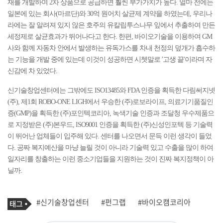
재를 개발하여 2차 상품으로 공급하면 훨씬 부가가치가 높다. 얼마 전에는
일본에 있는 회사(마르단)와 30억 원어치 살균제 계약을 하였는데, 우리나
라에는 잘 알려져 있지 않은 호주의 유칼립투스나무 잎에서 추출하여 만든
세정제로 살균효과가 뛰어나다고 한다. 한편, 바이오기술을 이용하여 GM
사와 함께 자동차 안에서 발생하는 유독가스를 차내 천정의 덮개가 흡수하
는 기능을 개발 중에 있는데 이것이 성공하면 시쳇말로 '고생 끝'이라며 자
신감에 차 있었다.
신기술창업센터에는 그밖에도 ISO13485와 FDA 인증을 획득한 다림써지넷
(주), 제1회 ROBO-ONE LIGH에서 우승한 (주)로보라이프, 의료기기품질인
증(GMP)을 획득한 (주)포인텍코리아, 녹색기술 인증과 조달청 우수제품으
로 지정받은 (주)본우드, ISO9001 인증을 획득한 (주)신성인포텍 등 기술력
이 뛰어난 업체들이 입주해 있다. 센터를 나오면서 문득 이런 생각이 들었
다. 공짜 복지예산을 마냥 늘릴 것이 아니라 기술력 있고 수출을 많이 하여
일자리를 창출하는 이런 중소기업들을 지원하는 것이 진짜 복지정책이 아
닐까.
기
태
#신기술창업센터
#펀그랩
#바이오캠코리아
사
그
관
련