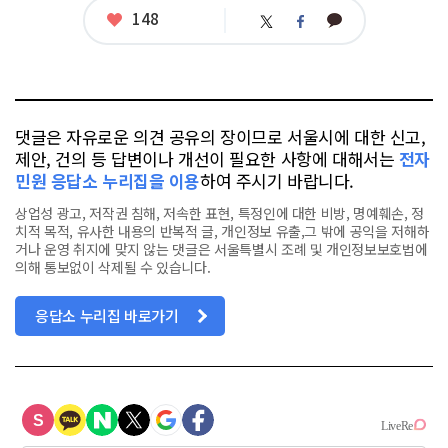
태
좋
148
카
트
페
그
아
카
위
이
요
오
터
스
톡
북
댓글은 자유로운 의견 공유의 장이므로 서울시에 대한 신고,
제안, 건의 등 답변이나 개선이 필요한 사항에 대해서는
전자
민원 응답소 누리집을 이용
하여 주시기 바랍니다.
상업성 광고, 저작권 침해, 저속한 표현, 특정인에 대한 비방, 명예훼손, 정
치적 목적, 유사한 내용의 반복적 글, 개인정보 유출,그 밖에 공익을 저해하
거나 운영 취지에 맞지 않는 댓글은 서울특별시 조례 및 개인정보보호법에
의해 통보없이 삭제될 수 있습니다.
응답소 누리집 바로가기