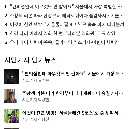
1
"편의점인데 아무것도 안 팔아요" 서울에서 가장 특별한 편의점의 정체
2
주황색 리본 따라 한강부터 메타세쿼이아 숲길까지…서울둘레길 15코스
3
이것이 천연 냉방! '서울둘레길 9코스'로 숲속 피서 떠나볼까
4
한강 다리 아래서 영화 한 편! '다리밑 영화관' 무료 상영
5
우리 아이 체력이 쑥쑥! 클라이밍 키즈카페·어린이 체력장
시민기자 인기뉴스
"편의점인데 아무것도 안 팔아요" 서울에서 가장 특별
한 편의점의 정체
시민기자 권기윤
주황색 리본 따라 한강부터 메타세쿼이아 숲길까지…
서울둘레길 15코스
시민기자 박상현
이것이 천연 냉방! '서울둘레길 9코스'로 숲속 피서 떠
나볼까
시민기자 정향선