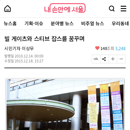
본
페
내
문
이
내
손
검
메
바
지
손
안
색
뉴
로
상
안
주
에
창
전
가
단
에
뉴스홈
기획·이슈
분야별 뉴스
비주얼 뉴스
우리동네
요
서
열
체
기
으
서
서
울
기
보
로
울
비
기
이
-
빌 게이츠와 스티브 잡스를 꿈꾸며
스
동
서
바
울
좋
시민기자 이상무
148
조회
3,248
로
시
아
가
대
발행일
2010.12.14. 00:00
요
기
페
S
글
글
표
수정일
2015.12.18. 15:27
이
N
자
자
소
지
S
크
크
통
U
공
기
기
포
R
유
크
작
털
L
하
게
게
복
기
변
변
사
경
경
하
하
기
기