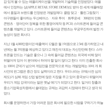
감 있게 볼 수 있는 애플리케이션을 개발하여 기술력을 인정받았다. 애플
에서 인정하는 상(APPLE RETAIL STORE DEMO)도 받아 전 세계 애플매장
에서 품질과 브랜드를 인정받은 개발업체다. 클럽 맞고ㆍ틀린그림찾기ㆍ
야구팬들이 좋아하는 두산베어스ㆍ자유 투어ㆍ화투운세ㆍ300편의 만화
콘텐츠ㆍ영어단어 정복을 위한 통영어제작 등 PC와 스마트폰에 들어갈 콘
텐츠를 개발하고 있다. 스마트폰에 들어갈 콘텐츠는 무궁무진하여 발전 가
능성이 많은 회사다.
지난 1월 4,000만원이던 매출액이 12월은 월 1억원으로 2.5배 증가하였고 내
년에는 월 3억원을 예상하고 있다고 채진석 대표는 자신만만해 한다. 스마
트폰을 만드는 기술은 좋으나 그 속에 들어갈 콘텐츠는 외국에 비해 많이
뒤떨어져 있어 이 분야에서 하여야 할 일이 많다고 한다. 이미 진출한 회사
는 100여 군데가 넘으며 게임만을 전문적으로 하는 개발업체는 10여 개 회
사인데 펀그랩은 중간 정도 실력이라고 한다. 우리나라는 규제(사전 심의
제도)가 심해 게임 산업 발전에 많은 지장을 주고 있어 중국보다 뒤떨어져
우리가 게임 강국이라는 말은 옛날 얘기가 되었다고 한다. 일거리 창출과
중소기업육성차원에서 쓸데없는 규제는 과감히 시정돼야 한다고 생각 되
었다.
회사를 운영하면서 가장 어려운 점은 회사에 필요한 사람을 구하기가 하늘