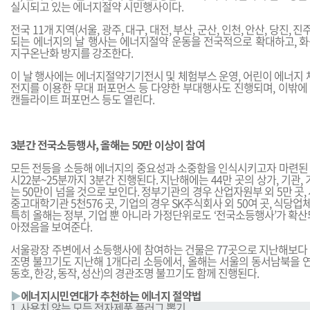
실시되고 있는 에너지절약 시민행사이다.
전국 11개 지역(서울, 광주, 대구, 대전, 부산, 군산, 인천, 안산, 당진, 
되는 에너지의 날 행사는 에너지절약 운동을 전국적으로 확대하고, 
지구온난화 방지를 강조한다.
이 날 행사에는 에너지절약기기전시 및 체험부스 운영, 어린이 에너지 
전지를 이용한 무대 퍼포먼스 등 다양한 부대행사도 진행되며, 이밖에
캔들라이트 퍼포먼스 등도 열린다.
3분간 전국소등행사, 올해는 50만 이상이 참여
모든 전등을 소등해 에너지의 중요성과 소중함을 인식시키고자 마련된 ‘
시22분~25분까지 3분간 진행된다. 지난해에는 44만 곳의 상가, 기관,
는 50만이 넘을 것으로 보인다. 정부기관의 경우 산업자원부 외 5만 곳,
중고대학기관 5천576 곳, 기업의 경우 SK주식회사 외 50여 곳, 식당업체
특히 올해는 정부, 기업 뿐 아니라 가정단위로도 ‘전국소등행사’가 확
아졌음을 보여준다.
서울광장 주변에서 소등행사에 참여하는 건물은 77곳으로 지난해보다 2
조명 불끄기도 지난해 1개다리 소등에서, 올해는 서울의 동서남북을 연
동호, 한강, 동작, 성산)의 경관조명 불끄기도 함께 진행된다.
▶
에너지시민연대가 추천하는 에너지 절약법
1. 사용치 않는 모든 전자제품 플러그 뽑기