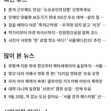
1
혼자 근무해도 안심! '소상공인안심벨' 신청하세요
2
장애인 맞춤형 보조기기 최대 3년간 무상 대여…삶의 질 높인다
3
걸을 때마다 아픈 '족저근막염'…무작정 참지 말고 '이것' 해보세요!
4
먹거리부터 야경 라이브까지…망원한강공원 알짜 코스
5
시민이 사랑한 '찐' 로컬 명소 어디? '서울에디션25' 추천 코스
많이 본 뉴스
1
주황색 리본 따라 한강부터 메타세쿼이아 숲길까지…서울둘레길 15코스
2
한강 다리 아래서 영화 한 편! '다리밑 영화관' 무료 상영
3
우리 아이 체력이 쑥쑥! 클라이밍 키즈카페·어린이 체력장
4
대학 다니며 일경험 '서영커' 캠프 모집…전액 무료
5
9월 20일, 차 없는 도심 걸어요…'서울 걷자 페스티벌' 선착순 5천명