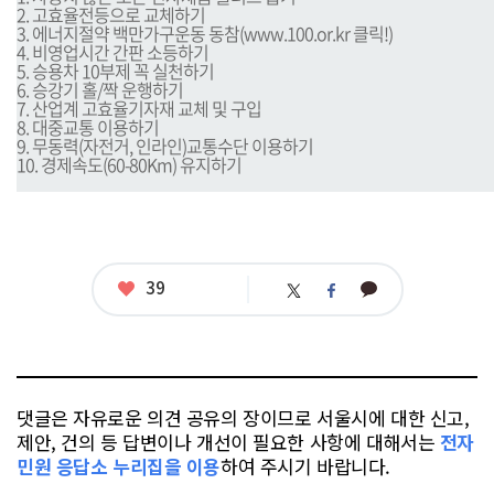
2. 고효율전등으로 교체하기
3. 에너지절약 백만가구운동 동참(
www.100.or.kr
클릭!)
4. 비영업시간 간판 소등하기
5. 승용차 10부제 꼭 실천하기
6. 승강기 홀/짝 운행하기
7. 산업계 고효율기자재 교체 및 구입
8. 대중교통 이용하기
9. 무동력(자전거, 인라인)교통수단 이용하기
10. 경제속도(60-80Km) 유지하기
좋
39
카
트
페
아
카
위
이
요
오
터
스
톡
북
댓글은 자유로운 의견 공유의 장이므로 서울시에 대한 신고,
제안, 건의 등 답변이나 개선이 필요한 사항에 대해서는
전자
민원 응답소 누리집을 이용
하여 주시기 바랍니다.