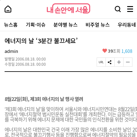
본
페
내
문
이
내
손
검
메
바
지
손
안
색
뉴
로
상
안
주
에
창
전
가
단
에
뉴스홈
기획·이슈
분야별 뉴스
비주얼 뉴스
우리동네
요
서
열
체
기
으
서
서
울
기
보
로
울
비
기
이
-
에너지의 날 ‘3분간 불끄세요’
스
동
서
바
울
좋
admin
39
조회
1,608
로
시
아
가
대
발행일
2006.08.18. 00:00
요
기
페
S
글
글
표
수정일
2006.08.18. 00:00
이
N
자
자
소
지
S
크
크
통
U
공
기
기
포
R
유
크
작
털
L
하
게
게
복
기
변
변
8월22일(화), 제3회 에너지의 날 행사 열려
사
경
경
하
하
‘제3회 에너지의 날’을 맞이하여 서울시와 에너지시민연대는 8월22일(화)
기
기
장에서 ‘에너지절약 범시민운동 실천대회’를 개최한다. 이는 급등하고 
를 극복하기 위해 에너지 문제에 대한 국민들의 인식전환을 위한 것이다
에너지의 날은 대한민국 건국 이래 가장 많은 에너지를 소비한 날인 20
로, 전국적으로 불끄기행사 등을 진행함으로써 에너지절약의 필요성을 