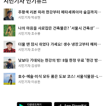
시민기자 인기뉴스
주황색 리본 따라 한강부터 메타세쿼이아 숲길까지…
서울둘레길 15코스
시민기자 박상현
나의 마음을 사로잡은 건축물은? '서울시 건축상' 수
상작 공개!
시민기자 조수봉
더울 땐 잠시 쉬었다 가세요! 생수 냉장고부터 해피소
·무더위쉼터까지
시민기자 조수연
낮보다 기대되는 한강의 밤! 8월 한정 무료 '한강 밤
핑' 예약은?
시민기자 김성무
호수·예술·미식 모두 품은 도보 코스! 서울식물원~LG
아트센터~마곡테라스거리
시민기자 이상돈
다
A