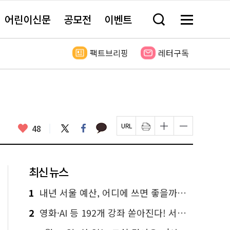
어린이신문
공모전
이벤트
검
메
색
뉴
창
전
열
체
팩트브리핑
레터구독
기
보
기
카
좋
트
페
48
페
인
글
글
카
위
이
아
이
쇄
자
자
오
터
스
요
지
하
크
크
톡
북
U
기
기
기
R
새
크
작
L
창
게
게
최신 뉴스
복
열
변
변
사
림
경
경
하
하
1
내년 서울 예산, 어디에 쓰면 좋을까요? 온라인 투표
기
기
2
영화·AI 등 192개 강좌 쏟아진다! 서울시민대학 선착순 신청