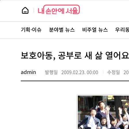
본
페
문
이
뉴
바
지
스
로
상
룸
가
단
뉴
기
으
스
로
기획·이슈
분야별 뉴스
비주얼 뉴스
우리동
주
이
요
동
서
비
스
보호아동, 공부로 새 삶 열어
바
로
가
기
admin
발행일
2009.02.23. 00:00
수정일
20