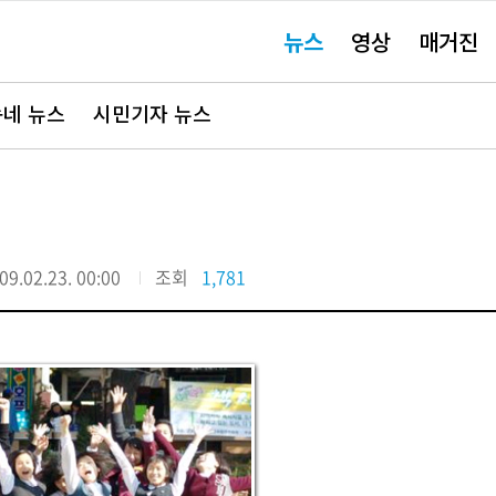
주
뉴스
영상
매거진
요
서
비
스
바
네 뉴스
시민기자 뉴스
로
가
기"
요
09.02.23. 00:00
조회
1,781