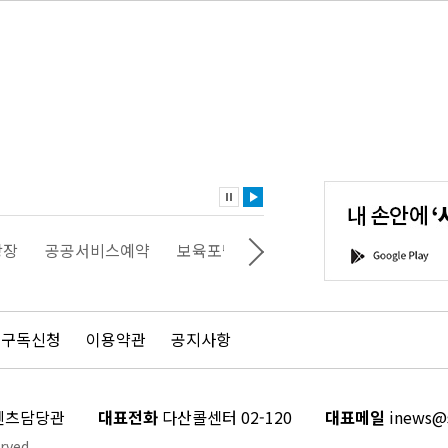
내
손
안
에
'서
광장
공공서비스예약
보육포털
일자리포털
문화포털
G
울'을
o
다
o
운
g
로
l
드
e
 구독신청
이용약관
공지사항
하
P
세
l
요!
a
y
콘텐츠담당관
대표전화
다산콜센터 02-120
대표메일
inews@s
rved.