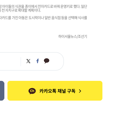
 아이들의 식권을 종이에서 전자카드로 바꿔 운영키로 했다. 일단
 뒤 전 자치구로 확대할 계획이다.
전자카드를 가진 아동은 도시락이나 일반 음식점 등을 선택해 식사를
하이서울뉴스/조선기
카
트
페
카
위
이
오
터
스
톡
북