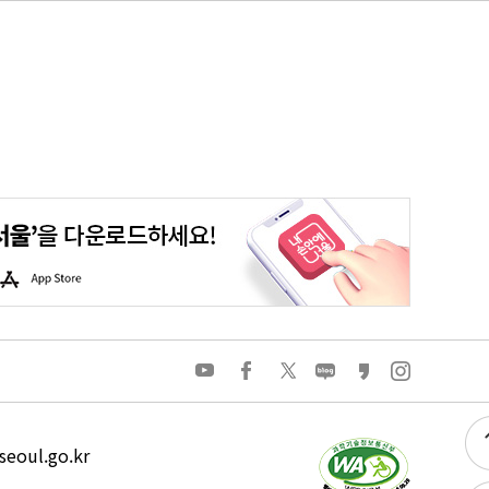
평생학습포털
청년포털
대기환경정보
에코마일리지
A
p
p
S
t
o
유
페
트
네
카
인
r
튜
이
위
이
카
스
e
브
스
터
버
오
타
북
블
스
그
로
토
램
그
리
eoul.go.kr