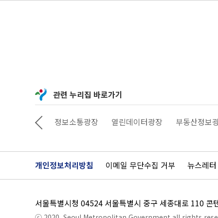
관련 누리집 바로가기
상상대로 서울
정보소통광장
열린데이터광장
부동산정보
개인정보처리방침
이메일 무단수집 거부
뉴스레터
서울특별시청 04524 서울특별시 중구 세종대로 110 
ⓒ 2020. Seoul Metropolitan Government all rights rese