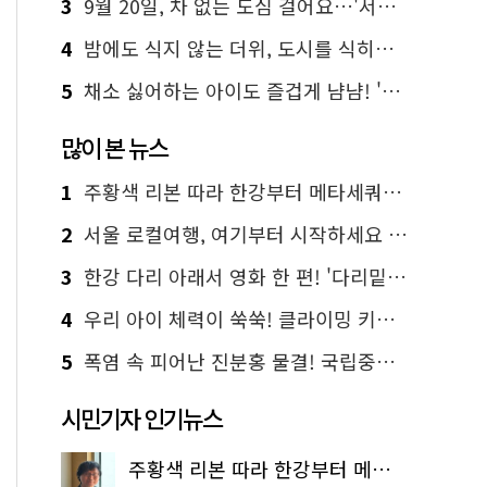
3
9월 20일, 차 없는 도심 걸어요…'서울 걷자 페스티벌' 선착순 5천명
4
밤에도 식지 않는 더위, 도시를 식히는 시원한 해법은?
5
채소 싫어하는 아이도 즐겁게 냠냠! '찾아가는 서울시 식생활 교육' 현장
많이 본 뉴스
1
주황색 리본 따라 한강부터 메타세쿼이아 숲길까지…서울둘레길 15코스
2
서울 로컬여행, 여기부터 시작하세요 '서울에디션25'
3
한강 다리 아래서 영화 한 편! '다리밑 영화관' 무료 상영
4
우리 아이 체력이 쑥쑥! 클라이밍 키즈카페·어린이 체력장
5
폭염 속 피어난 진분홍 물결! 국립중앙박물관 배롱나무 명소
시민기자 인기뉴스
주황색 리본 따라 한강부터 메타세쿼이아 숲길까지…서울둘레길 15코스