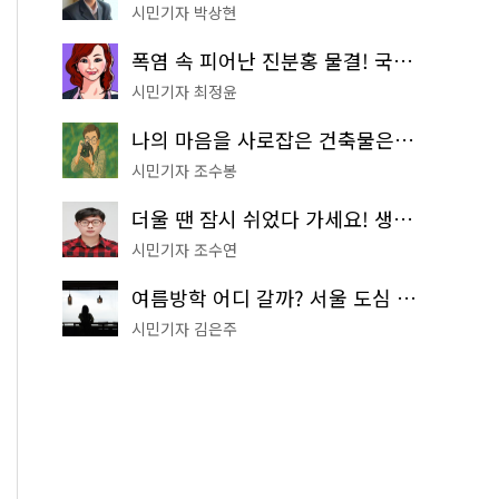
시민기자 박상현
폭염 속 피어난 진분홍 물결! 국립중앙박물관 배롱나무 명소
시민기자 최정윤
나의 마음을 사로잡은 건축물은? '서울시 건축상' 수상작 공개!
시민기자 조수봉
더울 땐 잠시 쉬었다 가세요! 생수 냉장고부터 해피소·무더위쉼터까지
시민기자 조수연
여름방학 어디 갈까? 서울 도심 무료 실내 여행 코스 추천
시민기자 김은주