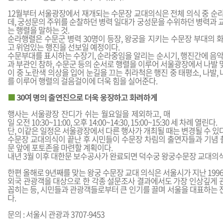
12월부터 서울광장에서 재개되는 수문장 교대의식은 전체 의식 중 순
데, 궁성문의 주위를 순찰하던 병력 일대가 궁성문을 수위하던 병력과 
는 행렬을 말하는 것.
순라행렬은 수문군 병력 30명이 등장, 왕궁을 지키는 수문장 부대의 
고 위엄있는 행진을 선보일 예정이다.
수문부대를 표시하는 수장기, 순라중임을 알리는 순시기, 행진간에 음악
과 부관인 참하, 수문군 등의 순서로 행렬을 이루어 서울광장에서 나발 
이 중 노란색 의상을 입어 눈길을 끄는 취라척은 행진 중 태평소, 나발, 
를 이루어 행렬의 걸음걸이에 더욱 힘을 실어준다.
■
30여 명의 출연진으로 더욱 웅장하고 화려하게
행사는 서울광장 잔디가 쉬는 월요일을 제외하고, 매
일 오전 10:30~11:00, 오후 14:00~14:30, 15:00~15:30 세 차례 열린다.
단, 이같은 일정은 서울광장에서 다른 행사가 개최될 때는 변경될 수 있다
수문장 교대의식이 끝난 후 시민들이 수문장 차림의 출연자들과 기념 촬
문 앞에 포토존을 마련할 계획이다.
내년 3월 이후 대한문 보수공사가 완료되면 덕수궁 왕궁수문장 교대의
한편 올해로 9년째를 맞는 왕궁 수문장 교대 의식은 서울시가 지난 19
외국 관광객을 대상으로 한 각종 설문조사 결과에서도 가장 인상깊게
꼽히는 등, 시민들과 관광객들로부터 큰 인기를 끌며 서울을 대표하는
다.
문의 : 서울시 관광과 3707-9453