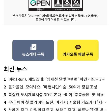
본 저작물은 "공공누리"
제4유형:출처표시+상업적 이용금지+변경금지
조건에 따라 이용 할 수 있습니다.
최신 뉴스
1
이런(Run), 재밌겠네! '양재천 달빛야행런' 야간 러닝…300명 모집
2
올가을엔, 모여봐요! '매헌시민의숲' 50여개 정원 조성
3
복잡한 도시계획시설 3D로 본다…미아 '층층공원' 첫 적용
4
우리 아이 첫 클라이밍 도전, 여기서! 서울형 키즈카페 '서울가족플라자점'
5
쓰레기 줍고, 마일리지 줍고, 보람도 줍고! 여름밤 '한강 밤마실 줍깅'