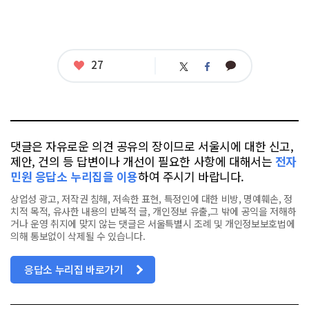
좋
27
카
트
페
아
카
위
이
요
오
터
스
톡
북
댓글은 자유로운 의견 공유의 장이므로 서울시에 대한 신고,
제안, 건의 등 답변이나 개선이 필요한 사항에 대해서는
전자
민원 응답소 누리집을 이용
하여 주시기 바랍니다.
상업성 광고, 저작권 침해, 저속한 표현, 특정인에 대한 비방, 명예훼손, 정
치적 목적, 유사한 내용의 반복적 글, 개인정보 유출,그 밖에 공익을 저해하
거나 운영 취지에 맞지 않는 댓글은 서울특별시 조례 및 개인정보보호법에
의해 통보없이 삭제될 수 있습니다.
응답소 누리집 바로가기