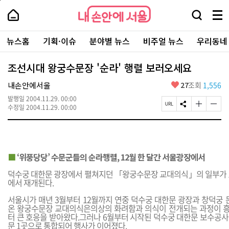
본
페
내
문
이
내
손
검
메
바
지
손
안
색
뉴
로
상
안
주
에
창
전
가
단
에
뉴스홈
기획·이슈
분야별 뉴스
비주얼 뉴스
우리동네
요
서
열
체
기
으
서
서
울
기
보
로
울
비
기
이
-
조선시대 왕궁수문장 '순라' 행렬 보러오세요
스
동
서
바
울
좋
내손안에서울
27
조회
1,556
로
시
아
가
대
발행일
2004.11.29. 00:00
요
기
페
S
글
글
표
수정일
2004.11.29. 00:00
이
N
자
자
소
지
S
크
크
통
U
공
기
기
포
R
유
크
작
털
L
하
게
게
■
‘위풍당당’ 수문군들의 순라행렬, 12월 한 달간 서울광장에서
복
기
변
변
사
경
경
덕수궁 대한문 광장에서 펼쳐지던 「왕궁수문장 교대의식」의 일부가 1
하
하
에서 재개된다.
기
기
서울시가 매년 3월부터 12월까지 연중 덕수궁 대한문 광장과 창덕궁 
온 왕궁수문장 교대의식은의상의 화려함과 의식이 전개되는 과정이 흥
터 큰 호응을 받아왔다.그러나 6월부터 시작된 덕수궁 대한문 보수공사
문 1곳으로 통합되어 행사가 이어졌다.