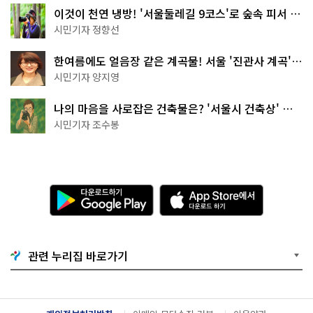
이것이 천연 냉방! '서울둘레길 9코스'로 숲속 피서 떠
나볼까
시민기자 정향선
한여름에도 얼음장 같은 계곡물! 서울 '진관사 계곡'이
천국이네~
시민기자 양지영
나의 마음을 사로잡은 건축물은? '서울시 건축상' 수
상작 공개!
시민기자 조수봉
다
A
운
p
로
p
드
S
하
t
기
o
관련 누리집 바로가기
G
r
o
e
o
에
g
서
l
다