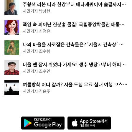
주황색 리본 따라 한강부터 메타세쿼이아 숲길까지…
서울둘레길 15코스
시민기자 박상현
폭염 속 피어난 진분홍 물결! 국립중앙박물관 배롱나
무 명소
시민기자 최정윤
나의 마음을 사로잡은 건축물은? '서울시 건축상' 수
상작 공개!
시민기자 조수봉
더울 땐 잠시 쉬었다 가세요! 생수 냉장고부터 해피소
·무더위쉼터까지
시민기자 조수연
여름방학 어디 갈까? 서울 도심 무료 실내 여행 코스
추천
시민기자 김은주
다
A
운
p
로
p