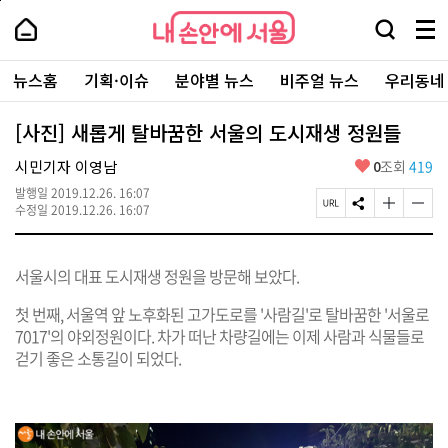
본
페
내
문
이
내
손
검
메
바
지
손
안
색
뉴
로
상
안
주
에
창
전
가
단
에
뉴스홈
기획·이슈
분야별 뉴스
비주얼 뉴스
우리동네
요
서
열
체
기
으
서
서
울
기
보
로
울
비
기
이
-
[사진] 새롭게 탈바꿈한 서울의 도시재생 정원들
스
동
서
바
울
좋
시민기자 이영남
0
조회
419
로
시
아
가
대
발행일
2019.12.26. 16:07
요
기
페
S
글
글
표
수정일
2019.12.26. 16:07
이
N
자
자
소
지
S
크
크
통
U
공
기
기
포
서울시의 대표 도시재생 정원을 방문해 보았다.
R
유
크
작
털
L
하
게
게
복
기
변
변
첫 번째, 서울역 앞 노후화된 고가도로를 '사람길'로 탈바꿈한 '서울로
사
경
경
7017'의 야외정원이다. 차가 떠난 차량길에는 이제 사람과 식물들로
하
하
걷기 좋은 소통길이 되었다.
기
기