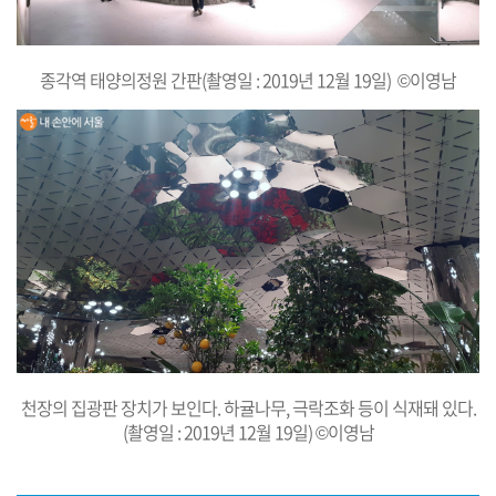
종각역 태양의정원 간판(촬영일 : 2019년 12월 19일) ©이영남
천장의 집광판 장치가 보인다. 하귤나무, 극락조화 등이 식재돼 있다.
(촬
영일 : 2019년 12월 19일)
©이영남