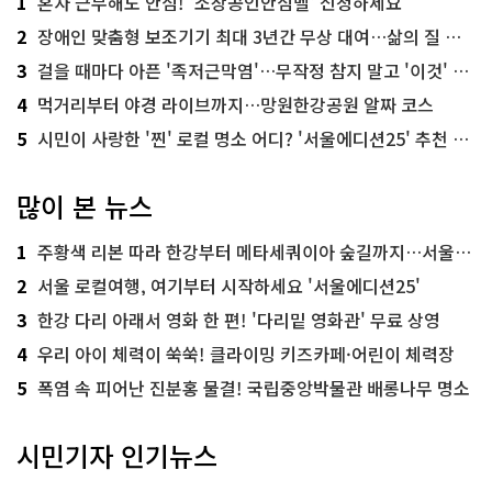
1
혼자 근무해도 안심! '소상공인안심벨' 신청하세요
2
장애인 맞춤형 보조기기 최대 3년간 무상 대여…삶의 질 높인다
3
걸을 때마다 아픈 '족저근막염'…무작정 참지 말고 '이것' 해보세요!
4
먹거리부터 야경 라이브까지…망원한강공원 알짜 코스
5
시민이 사랑한 '찐' 로컬 명소 어디? '서울에디션25' 추천 코스
많이 본 뉴스
1
주황색 리본 따라 한강부터 메타세쿼이아 숲길까지…서울둘레길 15코스
2
서울 로컬여행, 여기부터 시작하세요 '서울에디션25'
3
한강 다리 아래서 영화 한 편! '다리밑 영화관' 무료 상영
4
우리 아이 체력이 쑥쑥! 클라이밍 키즈카페·어린이 체력장
5
폭염 속 피어난 진분홍 물결! 국립중앙박물관 배롱나무 명소
시민기자 인기뉴스