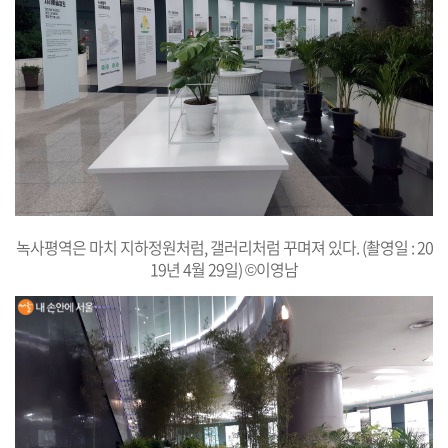
녹사평역은 마치 지하정원처럼, 갤러리처럼 꾸며져 있다. (촬영일 : 20
19년 4월 29일) ©이영남