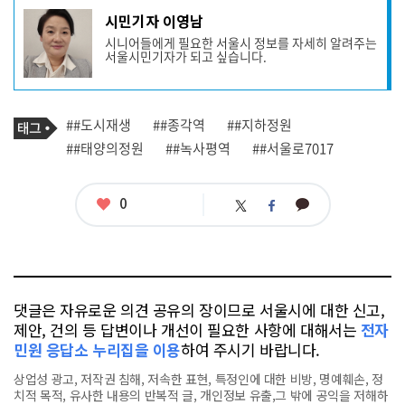
기
시민기자 이영남
사
시니어들에게 필요한 서울시 정보를 자세히 알려주는
작
서울시민기자가 되고 싶습니다.
성
자
프
로
기
필
태
##도시재생
##종각역
##지하정원
사
그
관
##태양의정원
##녹사평역
##서울로7017
련
태
그
좋
0
카
트
페
아
카
위
이
요
오
터
스
톡
북
댓글은 자유로운 의견 공유의 장이므로 서울시에 대한 신고,
제안, 건의 등 답변이나 개선이 필요한 사항에 대해서는
전자
민원 응답소 누리집을 이용
하여 주시기 바랍니다.
상업성 광고, 저작권 침해, 저속한 표현, 특정인에 대한 비방, 명예훼손, 정
치적 목적, 유사한 내용의 반복적 글, 개인정보 유출,그 밖에 공익을 저해하