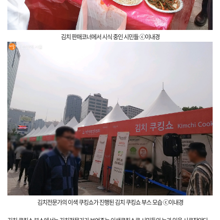
김치 판매코너에서 시식 중인 시민들
ⓒ이내경
김치전문가의 이색 쿠킹쇼가 진행된 김치 쿠킹쇼 부스
모습 ⓒ이내경