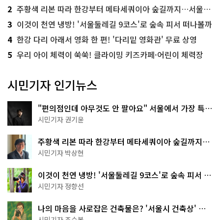
2
주황색 리본 따라 한강부터 메타세쿼이아 숲길까지…서울둘레길 15코스
3
이것이 천연 냉방! '서울둘레길 9코스'로 숲속 피서 떠나볼까
4
한강 다리 아래서 영화 한 편! '다리밑 영화관' 무료 상영
5
우리 아이 체력이 쑥쑥! 클라이밍 키즈카페·어린이 체력장
시민기자 인기뉴스
"편의점인데 아무것도 안 팔아요" 서울에서 가장 특별
한 편의점의 정체
시민기자 권기윤
주황색 리본 따라 한강부터 메타세쿼이아 숲길까지…
서울둘레길 15코스
시민기자 박상현
이것이 천연 냉방! '서울둘레길 9코스'로 숲속 피서 떠
나볼까
시민기자 정향선
나의 마음을 사로잡은 건축물은? '서울시 건축상' 수
상작 공개!
시민기자 조수봉