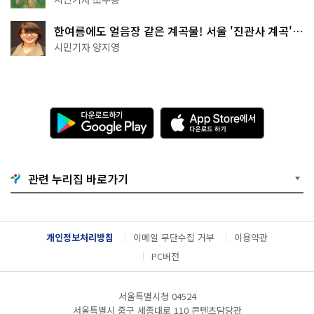
한여름에도 얼음장 같은 계곡물! 서울 '진관사 계곡'이
천국이네~
시민기자 양지영
다
A
운
p
로
p
드
S
하
t
기
o
관련 누리집 바로가기
G
r
o
e
o
에
g
서
l
다
개인정보처리방침
이메일 무단수집 거부
이용약관
e
운
P
로
PC버전
l
드
a
하
y
기
서울특별시청 04524
서울특별시 중구 세종대로 110 콘텐츠담당관