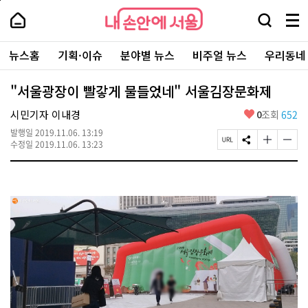
본
페
내
문
이
내
손
검
메
바
지
손
안
색
뉴
로
상
안
주
에
창
전
가
단
에
뉴스홈
기획·이슈
분야별 뉴스
비주얼 뉴스
우리동네
요
서
열
체
기
으
서
서
울
기
보
로
울
비
기
이
-
"서울광장이 빨갛게 물들었네" 서울김장문화제
스
동
서
바
울
좋
시민기자 이내경
0
조회
652
로
시
아
가
대
발행일
2019.11.06. 13:19
요
기
페
S
글
글
표
수정일
2019.11.06. 13:23
이
N
자
자
소
지
S
크
크
통
U
공
기
기
포
R
유
크
작
털
L
하
게
게
복
기
변
변
사
경
경
하
하
기
기