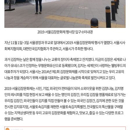
2019 서울김장문화제 행사장
입구 ©이내경
지난 11월 1일~3일
서울광장과 무교로 일대에서 2019 서울김장문화제
행사가 열렸다.
서울시사
회복지협의회, 대한민국김치협회가 주관하고, 서울시가 주최한 행사
다.
과거 김장하는 날은 함께 정을 나누는 교류의 장이자 축제였고 잔치였다.
지금의 김장은 세계로 나
아가 유네스코가 인정하는 무형문화유산으로 등록됐으며,
김치는 세계인이 사랑하는 웰빙푸드의
대표주자가 되었
다.
서울시는 2014년 제1회 김장문화제를 시작으로 잊혀지고 있는 우리 고유의
나눔과 정을 계승하기 위해
서울을 대표하는 글로벌 나눔문화 축제로 발전시켜오고 있
다.
2019 서울김장문화제는 시민, 기업, 외국인이 한마음이 되어 소외이웃을 위한 김장나눔,
김치명
인의 레시피를 직접 현장서 보고 배울 수 있는 명인의 김장간,
우리집 김장을 명품재료로 담가가는
우리집 김장간,
외국인들이 김치를 직접 만들어 볼 수 있는 외국인 김장간,
김치에 관한 모든 것을
전시한 김치뮤지엄, 서울토속김치를 재현한 서울토속김치특별전,
전국팔도의 특산물을 구매할
수 있는 지역상생마켓 등
우리 고유의 김장문화를 체험하고, 맛보고, 즐길 수 있는 다양한 프로그
램을 준비했
다.