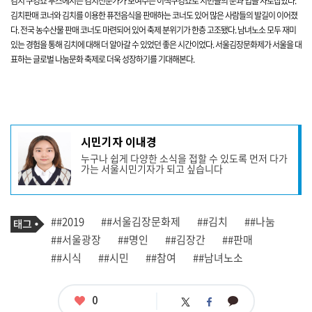
김치 쿠킹쇼 부스에서는
김치전문가가 보여주는 이색쿠킹쇼로 시민들의 눈과 입을 사로잡았
다.
김치판매 코너와 김치를 이용한 퓨전음식을 판매하는 코너도 있어 많은 사람들의 발길이 이어졌
다.
전국 농수산물 판매 코너도 마련되어 있어
축제 분위기가 한층 고조됐다.
남녀노소 모두 재미
있는 경험을 통해 김치에 대해 더 알아갈 수 있었던 좋은 시간이었다. 서울김장문화제가 서울을 대
표하는 글로벌 나눔문화 축제로 더욱 성장하기를 기대해본다.
기
시민기자 이내경
사
누구나 쉽게 다양한 소식을 접할 수 있도록 먼저 다가
작
가는 서울시민기자가 되고 싶습니다
성
자
프
로
기
필
태
##2019
##서울김장문화제
##김치
##나눔
사
그
관
##서울광장
##명인
##김장간
##판매
련
##시식
##시민
##참여
##남녀노소
태
그
좋
0
카
트
페
아