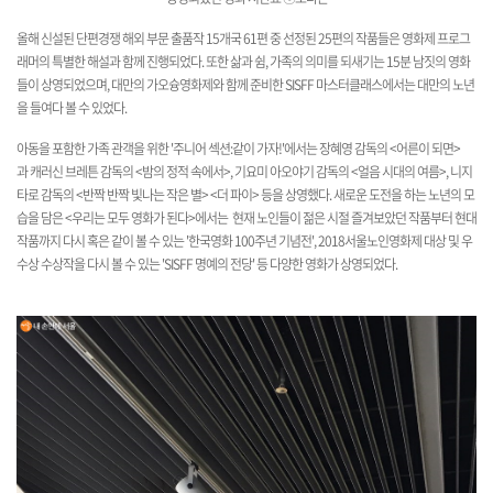
올해 신설된 단편경쟁 해외 부문 출품작 15개국 61편 중 선정된 25편의 작품들은 영화제 프로그
래머의
특별한 해설과 함께 진행되었다. 또한 삶과 쉼, 가족의 의미를 되새기는 15분 남짓의 영화
들이 상영되었으며,
대만의 가오슝영화제와 함께 준비한 SISFF 마스터클래스에서는 대만의 노년
을 들여다 볼 수 있었다.
아동을 포함한 가족 관객을 위한 '주니어 섹션:같이 가자!'에서는 장혜영 감독의 <어른이 되면>
과
캐러신 브레튼 감독의 <밤의 정적 속에서>, 기요미 아오야기 감독의 <얼음 시대의 여름>, 니지
타로 감독의
<반짝 반짝 빛나는 작은 별> <더 파이> 등을 상영했다. 새로운 도전을 하는 노년의 모
습을 담은 <
우리는 모두 영화가 된다>
에서는 현재 노인들이 젊은 시절 즐겨보았던 작품부터 현대
작품까지 다시 혹은
같이 볼 수 있는 '한국영화 100주년 기념전', 2018서울노인영화제 대상 및 우
수상 수상작을 다시 볼 수 있는
'SISFF 명예의 전당' 등 다양한 영화가 상영되었다.