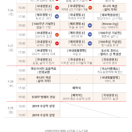
상영되었던 영화 시간표
ⓒ노다은