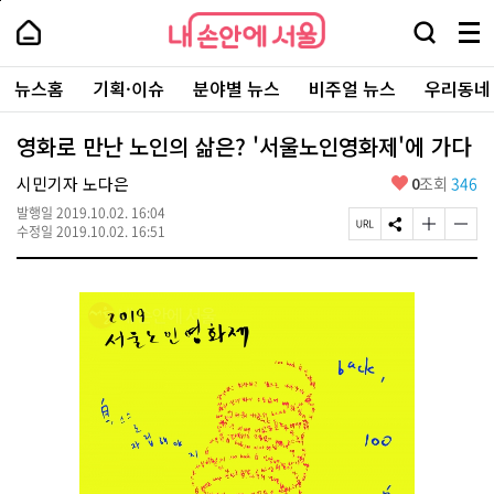
본
페
내
문
이
내
손
검
메
바
지
손
안
색
뉴
로
상
안
주
에
창
전
가
단
에
뉴스홈
기획·이슈
분야별 뉴스
비주얼 뉴스
우리동네
요
서
열
체
기
으
서
서
울
기
보
로
울
비
기
이
-
영화로 만난 노인의 삶은? '서울노인영화제'에 가다
스
동
서
바
울
좋
시민기자 노다은
0
조회
346
로
시
아
가
대
발행일
2019.10.02. 16:04
요
기
페
S
글
글
표
수정일
2019.10.02. 16:51
이
N
자
자
소
지
S
크
크
통
U
공
기
기
포
R
유
크
작
털
L
하
게
게
복
기
변
변
사
경
경
하
하
기
기