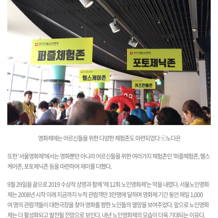
영화제에는
어르신들을 위한 다양한 체험존도 마련되었다 ⓒ노다은
또한 '서울영화제'에서는 영화뿐만 아니라 어르신들을 위한 여러가지 체험존인
'퍼즐체험존, 헬스
케어존, 포토제닉존 등을 마련하여 재미를 더했다.
9월 29일을 끝으로 2019 수상작 상영과 함께 '제 12회 노인영화제'는 막을 내렸다. 서울노인영화
제는
2008년 시작 이래 지금까지 누적 관람객만 3만명에 달하며 영화제 기간 동안 매일 1,000
여 명의 관람객들이
대한극장을 찾아 영화를 향한 노인들의 열망을 보여주었다.
앞으로 노인영화
제는 더 활성화되고 발전될 전망으로 보인다.
내년 노인영화제의 모습이 더욱 기대되는 이유다.