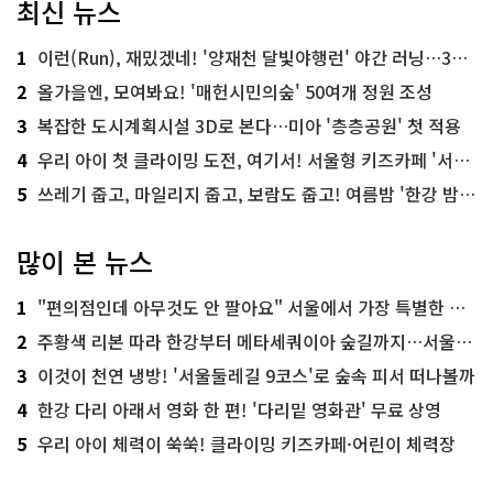
최신 뉴스
1
이런(Run), 재밌겠네! '양재천 달빛야행런' 야간 러닝…300명 모집
2
올가을엔, 모여봐요! '매헌시민의숲' 50여개 정원 조성
3
복잡한 도시계획시설 3D로 본다…미아 '층층공원' 첫 적용
4
우리 아이 첫 클라이밍 도전, 여기서! 서울형 키즈카페 '서울가족플라자점'
5
쓰레기 줍고, 마일리지 줍고, 보람도 줍고! 여름밤 '한강 밤마실 줍깅'
많이 본 뉴스
1
"편의점인데 아무것도 안 팔아요" 서울에서 가장 특별한 편의점의 정체
2
주황색 리본 따라 한강부터 메타세쿼이아 숲길까지…서울둘레길 15코스
3
이것이 천연 냉방! '서울둘레길 9코스'로 숲속 피서 떠나볼까
4
한강 다리 아래서 영화 한 편! '다리밑 영화관' 무료 상영
5
우리 아이 체력이 쑥쑥! 클라이밍 키즈카페·어린이 체력장