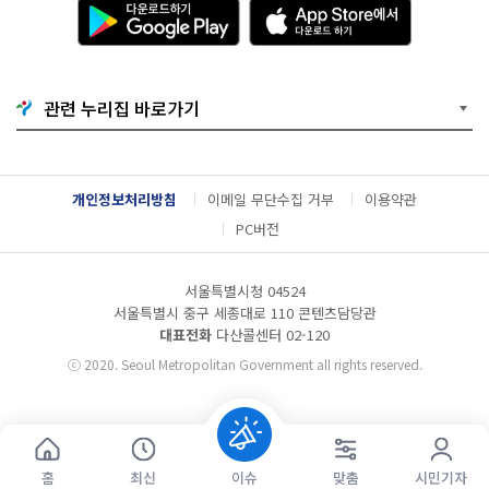
다
A
운
p
로
p
드
S
하
t
기
o
관련 누리집 바로가기
G
r
o
e
o
에
g
서
l
다
개인정보처리방침
이메일 무단수집 거부
이용약관
e
운
P
로
PC버전
l
드
a
하
y
기
서울특별시청 04524
서울특별시 중구 세종대로 110 콘텐츠담당관
대표전화
다산콜센터
02-120
ⓒ
2020. Seoul Metropolitan Government all rights reserved.
홈
최신
이슈
맞춤
시민기자