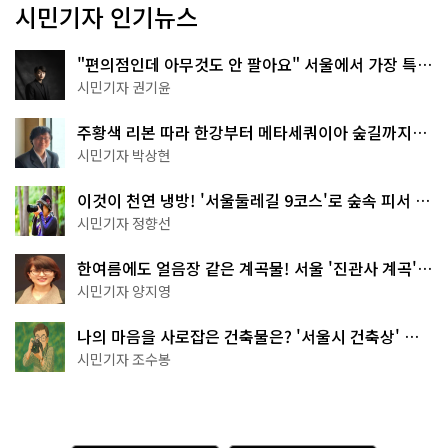
시민기자 인기뉴스
"편의점인데 아무것도 안 팔아요" 서울에서 가장 특별
한 편의점의 정체
시민기자 권기윤
주황색 리본 따라 한강부터 메타세쿼이아 숲길까지…
서울둘레길 15코스
시민기자 박상현
이것이 천연 냉방! '서울둘레길 9코스'로 숲속 피서 떠
나볼까
시민기자 정향선
한여름에도 얼음장 같은 계곡물! 서울 '진관사 계곡'이
천국이네~
시민기자 양지영
나의 마음을 사로잡은 건축물은? '서울시 건축상' 수
상작 공개!
시민기자 조수봉