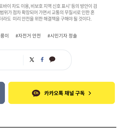
바이 차도 이용, 비보호 지역 신호 표시' 등의 방안이 검
 범위가 점차 확장되어 가면서 교통의 무질서로 인한 혼
터라도 미리 안전을 위한 해결책을 구해야 될 것이다.
따릉이
#자전거 안전
#시민기자 정솔
카
트
페
카
위
이
오
터
스
톡
북