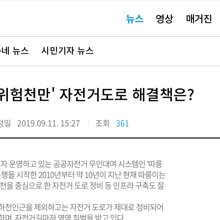
주
뉴스
영상
매거진
요
서
비
스
바
네 뉴스
시민기자 뉴스
로
가
기"
'위험천만' 자전거도로 해결책은?
정일
2019.09.11. 15:27
조회
361
자 운영하고 있는 공공자전거 무인대여 시스템인 '따릉
운행을 시작한 2010년부터 약 10년이 지난 현재 따릉이는
천을 중심으로 한 자전거 도로 정비 등 인프라 구축도 잘
 하천인근을 제외하고는 자전거 도로가 제대로 정비되어
 하며, 자전거길마저 영역 침범을 받고 있다.