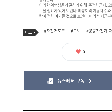
이러한 위험성을 해결하기 위해 '주정차금지, 오토
토될 필요가 있어 보인다. 따릉이의 이용자 수와
란이 점차 야기될 것으로 보인다. 따라서 지금부
기
태
#자전거도로
#도보
#공공자전거 
사
그
관
련
태
그
좋
0
아
요