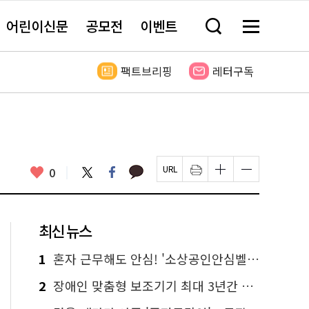
어린이신문
공모전
이벤트
검
메
색
뉴
창
전
열
체
팩트브리핑
레터구독
기
보
기
카
좋
트
페
0
페
인
글
글
카
위
이
아
이
쇄
자
자
오
터
스
요
지
하
크
크
톡
북
U
기
기
기
R
새
크
작
L
창
게
게
최신 뉴스
복
열
변
변
사
림
경
경
하
하
1
혼자 근무해도 안심! '소상공인안심벨' 신청하세요
기
기
2
장애인 맞춤형 보조기기 최대 3년간 무상 대여…삶의 질 높인다