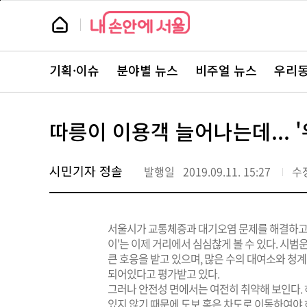
본
페
문
이
뉴
바
지
스
로
상
룸
가
단
뉴
기
으
스
로
기획·이슈
분야별 뉴스
비주얼 뉴스
우리동
주
이
요
동
서
비
스
따릉이 이용객 늘어나는데... 
바
로
가
기
시민기자 정솔
발행일
2019.09.11. 15:27
수
서울시가 교통체증과 대기오염 문제를 해결하고
이'는 이제 거리에서 심심찮게 볼 수 있다. 시범
큰 호응을 받고 있으며, 많은 수의 대여소와 청계
되어있다고 평가받고 있다.
그러나 안전성 면에서는 여전히 취약해 보인다.
있지 않기 때문에 도보 혹은 차도로 이동하여야