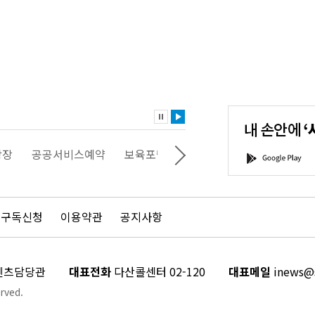
내
손
안
에
'서
광장
공공서비스예약
보육포털
일자리포털
문화포털
G
울'을
o
다
o
운
g
로
l
드
e
 구독신청
이용약관
공지사항
하
P
세
l
요!
a
y
콘텐츠담당관
대표전화
다산콜센터 02-120
대표메일
inews@s
rved.