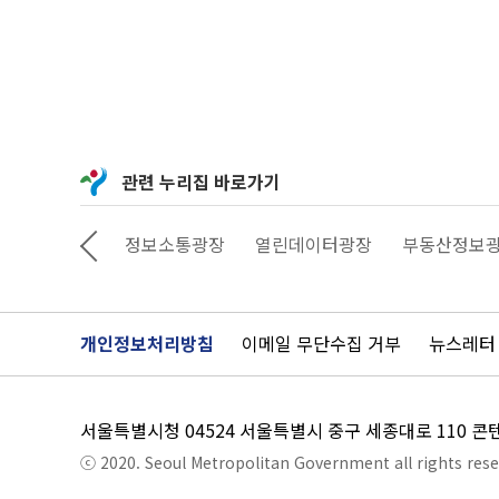
관련 누리집 바로가기
상상대로 서울
정보소통광장
열린데이터광장
부동산정보
개인정보처리방침
이메일 무단수집 거부
뉴스레터
서울특별시청 04524 서울특별시 중구 세종대로 110 
ⓒ 2020. Seoul Metropolitan Government all rights rese