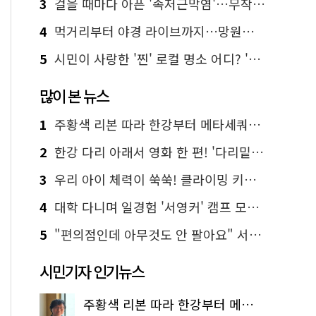
3
걸을 때마다 아픈 '족저근막염'…무작정 참지 말고 '이것' 해보세요!
4
먹거리부터 야경 라이브까지…망원한강공원 알짜 코스
5
시민이 사랑한 '찐' 로컬 명소 어디? '서울에디션25' 추천 코스
많이 본 뉴스
1
주황색 리본 따라 한강부터 메타세쿼이아 숲길까지…서울둘레길 15코스
2
한강 다리 아래서 영화 한 편! '다리밑 영화관' 무료 상영
3
우리 아이 체력이 쑥쑥! 클라이밍 키즈카페·어린이 체력장
4
대학 다니며 일경험 '서영커' 캠프 모집…전액 무료
5
"편의점인데 아무것도 안 팔아요" 서울에서 가장 특별한 편의점의 정체
시민기자 인기뉴스
주황색 리본 따라 한강부터 메타세쿼이아 숲길까지…서울둘레길 15코스