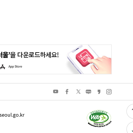
평생학습포털
청년포털
대기환경정보
에코마일리지
A
p
p
S
t
o
유
페
트
네
카
인
r
튜
이
위
이
카
스
e
브
스
터
버
오
타
북
블
스
그
로
토
램
그
리
eoul.go.kr