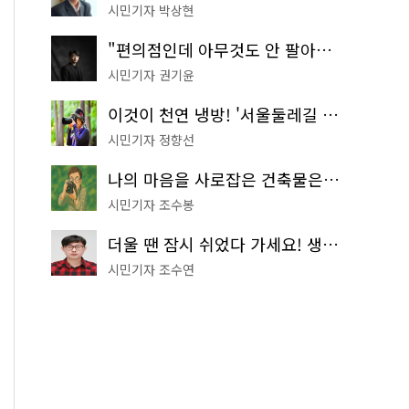
시민기자 박상현
"편의점인데 아무것도 안 팔아요" 서울에서 가장 특별한 편의점의 정체
시민기자 권기윤
이것이 천연 냉방! '서울둘레길 9코스'로 숲속 피서 떠나볼까
시민기자 정향선
나의 마음을 사로잡은 건축물은? '서울시 건축상' 수상작 공개!
시민기자 조수봉
더울 땐 잠시 쉬었다 가세요! 생수 냉장고부터 해피소·무더위쉼터까지
시민기자 조수연