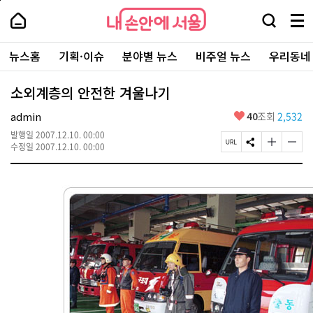
본
페
내
문
이
내
손
검
메
바
지
손
안
색
뉴
로
상
안
주
에
창
전
가
단
에
뉴스홈
기획·이슈
분야별 뉴스
비주얼 뉴스
우리동네
요
서
열
체
기
으
서
서
울
기
보
로
울
비
기
이
-
소외계층의 안전한 겨울나기
스
동
서
바
울
좋
admin
40
조회
2,532
로
시
아
가
대
발행일
2007.12.10. 00:00
요
기
페
S
글
글
표
수정일
2007.12.10. 00:00
이
N
자
자
소
지
S
크
크
통
U
공
기
기
포
R
유
크
작
털
L
하
게
게
복
기
변
변
사
경
경
하
하
기
기