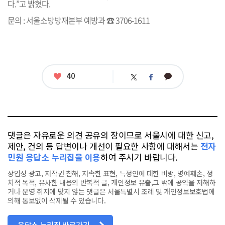
다.”고 밝혔다.
문의 : 서울소방방재본부 예방과 ☎ 3706-1611
좋
40
카
트
페
아
카
위
이
요
오
터
스
톡
북
댓글은 자유로운 의견 공유의 장이므로 서울시에 대한 신고,
제안, 건의 등 답변이나 개선이 필요한 사항에 대해서는
전자
민원 응답소 누리집을 이용
하여 주시기 바랍니다.
상업성 광고, 저작권 침해, 저속한 표현, 특정인에 대한 비방, 명예훼손, 정
치적 목적, 유사한 내용의 반복적 글, 개인정보 유출,그 밖에 공익을 저해하
거나 운영 취지에 맞지 않는 댓글은 서울특별시 조례 및 개인정보보호법에
의해 통보없이 삭제될 수 있습니다.
응답소 누리집 바로가기