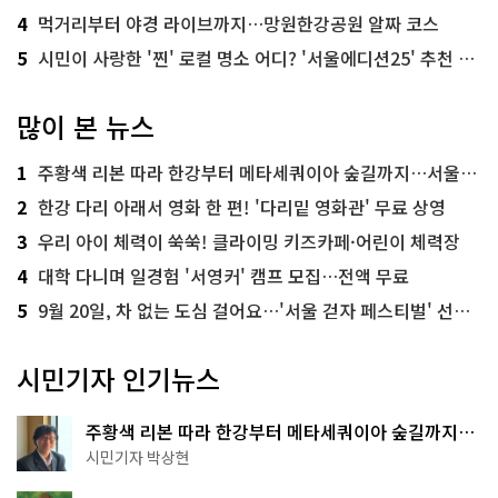
4
먹거리부터 야경 라이브까지…망원한강공원 알짜 코스
5
시민이 사랑한 '찐' 로컬 명소 어디? '서울에디션25' 추천 코스
많이 본 뉴스
1
주황색 리본 따라 한강부터 메타세쿼이아 숲길까지…서울둘레길 15코스
2
한강 다리 아래서 영화 한 편! '다리밑 영화관' 무료 상영
3
우리 아이 체력이 쑥쑥! 클라이밍 키즈카페·어린이 체력장
4
대학 다니며 일경험 '서영커' 캠프 모집…전액 무료
5
9월 20일, 차 없는 도심 걸어요…'서울 걷자 페스티벌' 선착순 5천명
시민기자 인기뉴스
주황색 리본 따라 한강부터 메타세쿼이아 숲길까지…
서울둘레길 15코스
시민기자 박상현