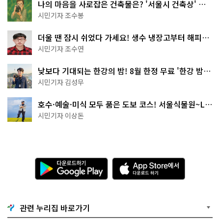
나의 마음을 사로잡은 건축물은? '서울시 건축상' 수
상작 공개!
시민기자 조수봉
더울 땐 잠시 쉬었다 가세요! 생수 냉장고부터 해피소
·무더위쉼터까지
시민기자 조수연
낮보다 기대되는 한강의 밤! 8월 한정 무료 '한강 밤
핑' 예약은?
시민기자 김성무
호수·예술·미식 모두 품은 도보 코스! 서울식물원~LG
아트센터~마곡테라스거리
시민기자 이상돈
다
A
운
p
로
p
드
S
하
t
기
o
관련 누리집 바로가기
G
r
o
e