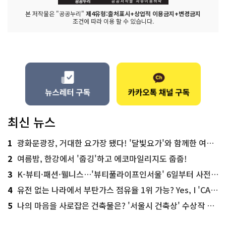
본 저작물은 "공공누리"
제4유형:출처표시+상업적 이용금지+변경금지
조건에 따라 이용 할 수 있습니다.
최신 뉴스
1
광화문광장, 거대한 요가장 됐다! '달빛요가'와 함께한 여름밤 힐링
2
여름밤, 한강에서 '줍깅'하고 에코마일리지도 줍줍!
3
K-뷰티·패션·웰니스…'뷰티풀라이프인서울' 6일부터 사전 예약
4
유전 없는 나라에서 부탄가스 점유율 1위 가능? Yes, I 'CAN'
5
나의 마음을 사로잡은 건축물은? '서울시 건축상' 수상작 공개!