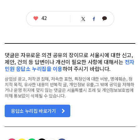
좋
42
카
트
페
아
카
위
이
요
오
터
스
톡
북
댓글은 자유로운 의견 공유의 장이므로 서울시에 대한 신고,
제안, 건의 등 답변이나 개선이 필요한 사항에 대해서는
전자
민원 응답소 누리집을 이용
하여 주시기 바랍니다.
상업성 광고, 저작권 침해, 저속한 표현, 특정인에 대한 비방, 명예훼손, 정
치적 목적, 유사한 내용의 반복적 글, 개인정보 유출,그 밖에 공익을 저해하
거나 운영 취지에 맞지 않는 댓글은 서울특별시 조례 및 개인정보보호법에
의해 통보없이 삭제될 수 있습니다.
응답소 누리집 바로가기