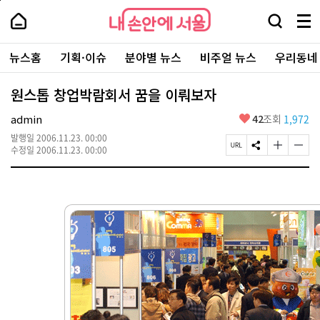
본
페
내
문
이
내
손
검
메
바
지
손
안
색
뉴
로
상
안
주
에
창
전
가
단
에
뉴스홈
기획·이슈
분야별 뉴스
비주얼 뉴스
우리동네
요
서
열
체
기
으
서
서
울
기
보
로
울
비
기
이
-
원스톱 창업박람회서 꿈을 이뤄보자
스
동
서
바
울
좋
admin
42
조회
1,972
로
시
아
가
대
발행일
2006.11.23. 00:00
요
기
페
S
글
글
표
수정일
2006.11.23. 00:00
이
N
자
자
소
지
S
크
크
통
U
공
기
기
포
R
유
크
작
털
L
하
게
게
복
기
변
변
사
경
경
하
하
기
기