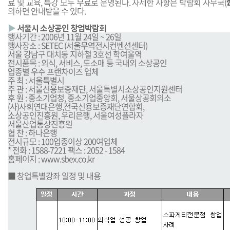
료 및 교육, 특강 모두 무료로 운영된다. 자세한 사항은 박람회 사무국(☎02
의하면 안내받을 수 있다.
▶
서울시 소상공인 창업박람회
행사기간 : 2006년 11월 24일 ~ 26일
행사장소 : SETEC (서울무역전시컨벤션센터)
서울 강남구 대치동 지하철 3호선 학여울역
전시품목 : 외식, 서비스, 도소매 등 국내외 소상공인
업종별 우수 프랜차이즈 업체
주 최 : 서울특별시
주 관 : 서울신용보증재단, 서울특별시소상공인지원센터
후 원 : 중소기업청, 중소기업중앙회, 서울상공회의소
(사)사회연대은행,전국신용보증재단연합회,
소상공인진흥원, 우리은행, 서울여성플라자
서울산업통상진흥원
협 찬 : 하나은행
전시규모 : 100업종이상 200여업체
* 전화 : 1588-7221 팩스 : 2052 - 1584
홈페이지 :
www.sbex.co.kr
■ 창업특별강좌 일정 및 내용