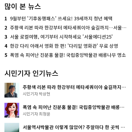
많이 본 뉴스
1
9월부턴 '기후동행패스' 쓰세요! 39세까지 청년 혜택
2
주황색 리본 따라 한강부터 메타세쿼이아 숲길까지…서울둘레길 15코스
3
서울 로컬여행, 여기부터 시작하세요 '서울에디션25'
4
한강 다리 아래서 영화 한 편! '다리밑 영화관' 무료 상영
5
폭염 속 피어난 진분홍 물결! 국립중앙박물관 배롱나무 명소
시민기자 인기뉴스
주황색 리본 따라 한강부터 메타세쿼이아 숲길까지…
서울둘레길 15코스
시민기자 박상현
폭염 속 피어난 진분홍 물결! 국립중앙박물관 배롱나
무 명소
시민기자 최정윤
서울역사박물관 이렇게 많았어? 주말마다 한 곳씩 떠