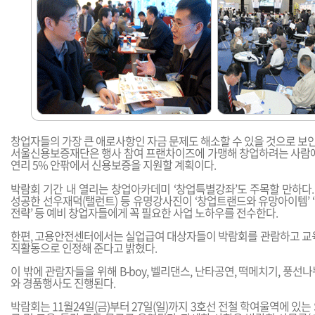
창업자들의 가장 큰 애로사항인 자금 문제도 해소할 수 있을 것으로 보인
서울신용보증재단은 행사 참여 프랜차이즈에 가맹해 창업하려는 사람에게
연리 5% 안팎에서 신용보증을 지원할 계획이다.
박람회 기간 내 열리는 창업아카데미 ‘창업특별강좌’도 주목할 만하다
성공한 선우재덕(탤런트) 등 유명강사진이 ‘창업트랜드와 유망아이템’ 
전략’ 등 예비 창업자들에게 꼭 필요한 사업 노하우를 전수한다.
한편, 고용안전센터에서는 실업급여 대상자들이 박람회를 관람하고 교육
직활동으로 인정해 준다고 밝혔다.
이 밖에 관람자들을 위해 B-boy, 벨리댄스, 난타공연, 떡메치기, 풍선
와 경품행사도 진행된다.
박람회는 11월24일(금)부터 27일(일)까지 3호선 전철 학여울역에 있는 