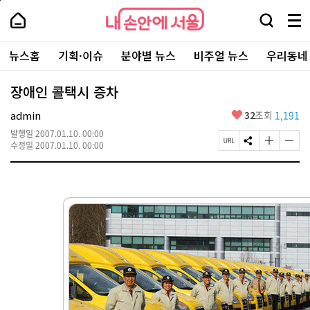
본
페
내
문
이
내
손
검
메
바
지
손
안
색
뉴
로
상
안
주
에
창
전
가
단
에
뉴스홈
기획·이슈
분야별 뉴스
비주얼 뉴스
우리동네
요
서
열
체
기
으
서
서
울
기
보
로
울
비
기
이
-
장애인 콜택시 증차
스
동
서
바
울
좋
admin
32
조회
1,191
로
시
아
가
대
발행일
2007.01.10. 00:00
요
기
페
S
글
글
표
수정일
2007.01.10. 00:00
이
N
자
자
소
지
S
크
크
통
U
공
기
기
포
R
유
크
작
털
L
하
게
게
복
기
변
변
사
경
경
하
하
기
기