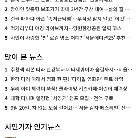
2
장애인 맞춤형 보조기기 최대 3년간 무상 대여…삶의 질 높인다
3
걸을 때마다 아픈 '족저근막염'…무작정 참지 말고 '이것' 해보세요!
4
먹거리부터 야경 라이브까지…망원한강공원 알짜 코스
5
시민이 사랑한 '찐' 로컬 명소 어디? '서울에디션25' 추천 코스
많이 본 뉴스
1
주황색 리본 따라 한강부터 메타세쿼이아 숲길까지…서울둘레길 15코스
2
한강 다리 아래서 영화 한 편! '다리밑 영화관' 무료 상영
3
우리 아이 체력이 쑥쑥! 클라이밍 키즈카페·어린이 체력장
4
대학 다니며 일경험 '서영커' 캠프 모집…전액 무료
5
9월 20일, 차 없는 도심 걸어요…'서울 걷자 페스티벌' 선착순 5천명
시민기자 인기뉴스