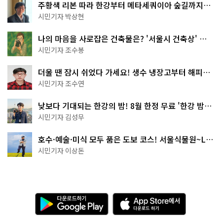
주황색 리본 따라 한강부터 메타세쿼이아 숲길까지…
서울둘레길 15코스
시민기자 박상현
나의 마음을 사로잡은 건축물은? '서울시 건축상' 수
상작 공개!
시민기자 조수봉
더울 땐 잠시 쉬었다 가세요! 생수 냉장고부터 해피소
·무더위쉼터까지
시민기자 조수연
낮보다 기대되는 한강의 밤! 8월 한정 무료 '한강 밤
핑' 예약은?
시민기자 김성무
호수·예술·미식 모두 품은 도보 코스! 서울식물원~LG
아트센터~마곡테라스거리
시민기자 이상돈
다
A
운
p
로
p