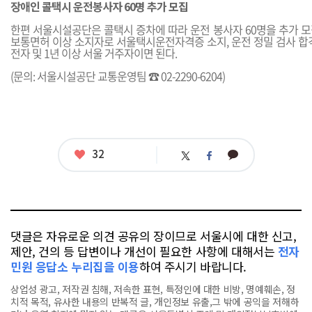
장애인 콜택시 운전봉사자 60명 추가 모집
한편 서울시설공단은 콜택시 증차에 따라 운전 봉사자 60명을 추가 모
보통면허 이상 소지자로 서울택시운전자격증 소지, 운전 정밀 검사 합격
전자 및 1년 이상 서울 거주자이면 된다.
(문의: 서울시설공단 교통운영팀 ☎ 02-2290-6204)
좋
32
카
트
페
아
카
위
이
요
오
터
스
톡
북
댓글은 자유로운 의견 공유의 장이므로 서울시에 대한 신고,
제안, 건의 등 답변이나 개선이 필요한 사항에 대해서는
전자
민원 응답소 누리집을 이용
하여 주시기 바랍니다.
상업성 광고, 저작권 침해, 저속한 표현, 특정인에 대한 비방, 명예훼손, 정
치적 목적, 유사한 내용의 반복적 글, 개인정보 유출,그 밖에 공익을 저해하