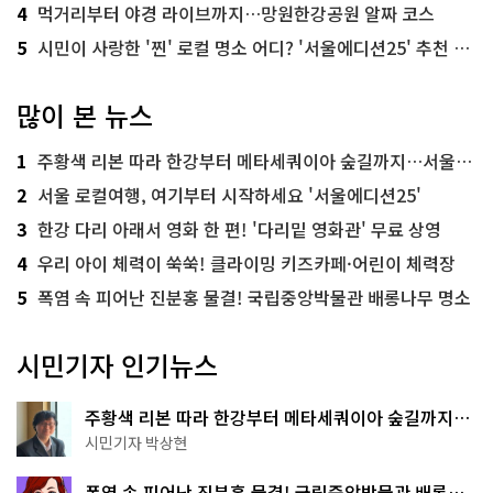
4
먹거리부터 야경 라이브까지…망원한강공원 알짜 코스
5
시민이 사랑한 '찐' 로컬 명소 어디? '서울에디션25' 추천 코스
많이 본 뉴스
1
주황색 리본 따라 한강부터 메타세쿼이아 숲길까지…서울둘레길 15코스
2
서울 로컬여행, 여기부터 시작하세요 '서울에디션25'
3
한강 다리 아래서 영화 한 편! '다리밑 영화관' 무료 상영
4
우리 아이 체력이 쑥쑥! 클라이밍 키즈카페·어린이 체력장
5
폭염 속 피어난 진분홍 물결! 국립중앙박물관 배롱나무 명소
시민기자 인기뉴스
주황색 리본 따라 한강부터 메타세쿼이아 숲길까지…
서울둘레길 15코스
시민기자 박상현
폭염 속 피어난 진분홍 물결! 국립중앙박물관 배롱나