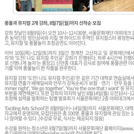
풍물과 뮤지컬 2개 강좌, 8월7일(월)까지 선착순 모집
강좌 첫날인 8월9일(수) 오전 10시~12시30분, 서울문화재단 야외데크
촌 농악단장 정인삼씨와 지킬 앤 하이드의 주역인 뮤지컬스타 류정한
고, 뮤지컬 및 풍물놀이 초청공연도 이어진다.
이어 10일(목)~12일(토)까지 3일간 청계천 고산자교 및 문화재단에
자’와 ‘도전! 나도 뮤지컬 주인공’ 강좌가 진행된다. 하루 4시간씩 진행
로 신명나게 놀자’는 풍장21 신만종 대표가 강사로 참여해 풍물관련 이
기를 익혀 풍물놀이 한 작품을 완주한다.
뮤지컬 강좌 ‘도전! 나도 뮤지컬 주인공!’은 같은 기간 대학로 연습실에서
뮤지컬 연출가 배해일씨와 안무가 강옥순씨가 보컬ㆍ연기ㆍ안무 등을 종
mmer night’, ‘We go together’, ‘You're the one that I wa
부분을 재연해본다. 또한 강좌의 마지막 날인 8월14일(월) 오전10시~
초청해 실력을 발휘하는 팀별 발표회가 서울문화재단 2층 야외데크에서
‘Exciting Arts School’은 8월9일(수)~14일(월)까지 서울문화재단
자교에서 운영되며, 모집인원은 총 100명. 풍물과 뮤지컬에 관심 있는 1
나 참여할 수 있다. (수강료 무료, 식사는 제공되지 않음)
수강을 원하는 청소년은 8월7일(월)까지 서울문화재단 홈페이지(
www.s
를 다운받아 이메일(
dhr@sfac.or.kr
)로 접수하면 된다.