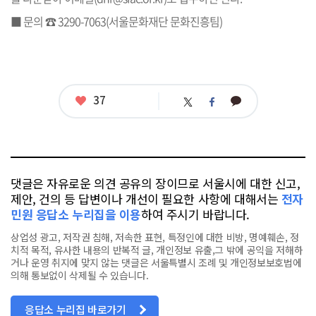
■ 문의 ☎ 3290-7063(서울문화재단 문화진흥팀)
좋
37
카
트
페
아
카
위
이
요
오
터
스
톡
북
댓글은 자유로운 의견 공유의 장이므로 서울시에 대한 신고,
제안, 건의 등 답변이나 개선이 필요한 사항에 대해서는
전자
민원 응답소 누리집을 이용
하여 주시기 바랍니다.
상업성 광고, 저작권 침해, 저속한 표현, 특정인에 대한 비방, 명예훼손, 정
치적 목적, 유사한 내용의 반복적 글, 개인정보 유출,그 밖에 공익을 저해하
거나 운영 취지에 맞지 않는 댓글은 서울특별시 조례 및 개인정보보호법에
의해 통보없이 삭제될 수 있습니다.
응답소 누리집 바로가기