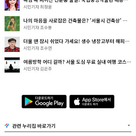
무 명소
시민기자 최정윤
나의 마음을 사로잡은 건축물은? '서울시 건축상' 수
상작 공개!
시민기자 조수봉
더울 땐 잠시 쉬었다 가세요! 생수 냉장고부터 해피소
·무더위쉼터까지
시민기자 조수연
여름방학 어디 갈까? 서울 도심 무료 실내 여행 코스
추천
시민기자 김은주
다
A
운
p
로
p
드
S
하
t
기
o
관련 누리집 바로가기
G
r
o
e