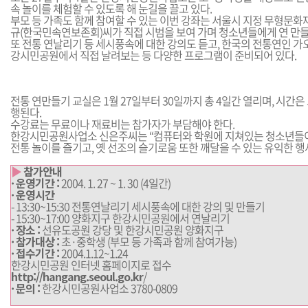
속 놀이를 체험할 수 있도록 해 눈길을 끌고 있다.
부모 등 가족도 함께 참여할 수 있는 이번 강좌는 서울시 지정 무형문화
규(한국민속연보존회)씨가 직접 시범을 보여 가며 청소년들에게 연 만
또 전통 연날리기 등 세시풍속에 대한 강의도 듣고, 한국의 전통연인 
강시민공원에서 직접 날려보는 등 다양한 프로그램이 준비되어 있다.
전통 연만들기 교실은 1월 27일부터 30일까지 총 4일간 열리며, 시간은
행된다.
수강료는 무료이나 재료비는 참가자가 부담해야 한다.
한강시민공원사업소 신은주씨는 “컴퓨터와 학원에 지쳐있는 청소년들
전통 놀이를 즐기고, 옛 선조의 슬기로움 또한 깨달을 수 있는 유익한 행
▶
참가안내
· 운영기간 :
2004. 1. 27 ~ 1. 30 (4일간)
·
운영시간
- 13:30~15:30 전통연날리기 세시풍속에 대한 강의 및 만들기
- 15:30~17:00 양화지구 한강시민공원에서 연날리기
·
장소 :
선유도공원 강당 및 한강시민공원 양화지구
·
참가대상 :
초·중학생 (부모 등 가족과 함께 참여가능)
·
접수기간 :
2004.1.12~1.24
한강시민공원 인터넷 홈페이지로 접수
http://hangang.seoul.go.kr
/
·
문의 :
한강시민공원사업소 3780-0809