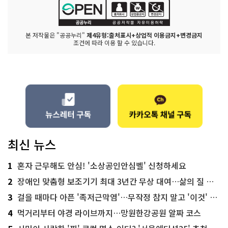
본 저작물은 "공공누리"
제4유형:출처표시+상업적 이용금지+변경금지
조건에 따라 이용 할 수 있습니다.
최신 뉴스
1
혼자 근무해도 안심! '소상공인안심벨' 신청하세요
2
장애인 맞춤형 보조기기 최대 3년간 무상 대여…삶의 질 높인다
3
걸을 때마다 아픈 '족저근막염'…무작정 참지 말고 '이것' 해보세요!
4
먹거리부터 야경 라이브까지…망원한강공원 알짜 코스