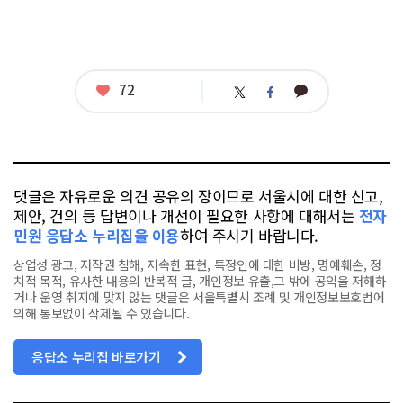
좋
72
카
트
페
아
카
위
이
요
오
터
스
톡
북
댓글은 자유로운 의견 공유의 장이므로 서울시에 대한 신고,
제안, 건의 등 답변이나 개선이 필요한 사항에 대해서는
전자
민원 응답소 누리집을 이용
하여 주시기 바랍니다.
상업성 광고, 저작권 침해, 저속한 표현, 특정인에 대한 비방, 명예훼손, 정
치적 목적, 유사한 내용의 반복적 글, 개인정보 유출,그 밖에 공익을 저해하
거나 운영 취지에 맞지 않는 댓글은 서울특별시 조례 및 개인정보보호법에
의해 통보없이 삭제될 수 있습니다.
응답소 누리집 바로가기