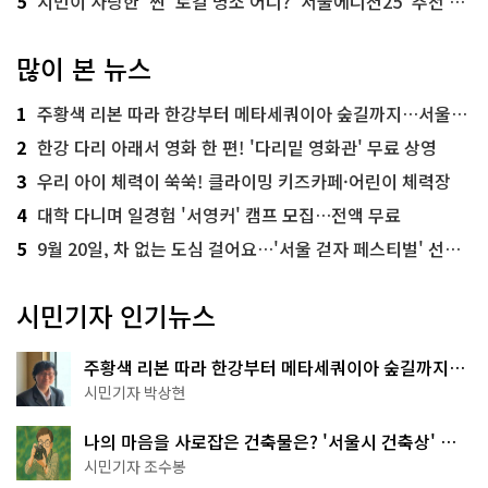
5
시민이 사랑한 '찐' 로컬 명소 어디? '서울에디션25' 추천 코스
많이 본 뉴스
1
주황색 리본 따라 한강부터 메타세쿼이아 숲길까지…서울둘레길 15코스
2
한강 다리 아래서 영화 한 편! '다리밑 영화관' 무료 상영
3
우리 아이 체력이 쑥쑥! 클라이밍 키즈카페·어린이 체력장
4
대학 다니며 일경험 '서영커' 캠프 모집…전액 무료
5
9월 20일, 차 없는 도심 걸어요…'서울 걷자 페스티벌' 선착순 5천명
시민기자 인기뉴스
주황색 리본 따라 한강부터 메타세쿼이아 숲길까지…
서울둘레길 15코스
시민기자 박상현
나의 마음을 사로잡은 건축물은? '서울시 건축상' 수
상작 공개!
시민기자 조수봉