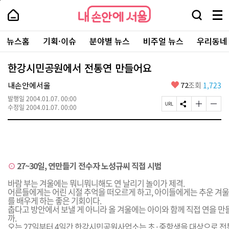
본
페
내
문
이
내
손
검
메
바
지
손
안
색
뉴
로
상
안
주
에
창
전
가
단
에
뉴스홈
기획·이슈
분야별 뉴스
비주얼 뉴스
우리동네
요
서
열
체
기
으
서
서
울
기
보
로
울
비
기
이
-
한강시민공원에서 전통연 만들어요
스
동
서
바
울
좋
내손안에서울
72
조회
1,723
로
시
아
가
대
발행일
2004.01.07. 00:00
요
기
페
S
글
글
표
수정일
2004.01.07. 00:00
이
N
자
자
소
지
S
크
크
통
U
공
기
기
포
R
유
크
작
털
L
하
게
게
복
기
변
변
⊙
27~30일, 연만들기 전수자 노성규씨 직접 시범
사
경
경
하
하
바람 부는 겨울에는 뭐니뭐니해도 연 날리기 놀이가 제격.
기
기
어른들에게는 어린 시절 추억을 떠오르게 하고, 아이들에게는 추운 겨
를 배우게 하는 좋은 기회이다.
춥다고 방안에서 보낼 게 아니라 올 겨울에는 아이와 함께 직접 연을 만
까.
오는 27일부터 4일간 한강시민공원사업소는 초·중학생을 대상으로 전통