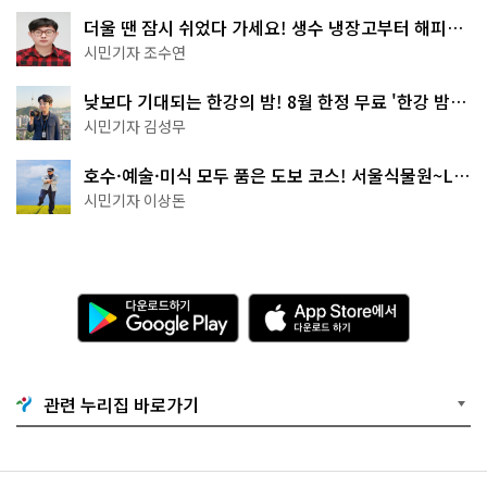
더울 땐 잠시 쉬었다 가세요! 생수 냉장고부터 해피소
·무더위쉼터까지
시민기자 조수연
낮보다 기대되는 한강의 밤! 8월 한정 무료 '한강 밤
핑' 예약은?
시민기자 김성무
호수·예술·미식 모두 품은 도보 코스! 서울식물원~LG
아트센터~마곡테라스거리
시민기자 이상돈
다
A
운
p
로
p
드
S
하
t
기
o
관련 누리집 바로가기
G
r
o
e
o
에
g
서
l
다