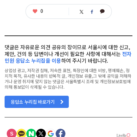
좋
0
카
트
페
아
카
위
이
요
오
터
스
톡
북
댓글은 자유로운 의견 공유의 장이므로 서울시에 대한 신고,
제안, 건의 등 답변이나 개선이 필요한 사항에 대해서는
전자
민원 응답소 누리집을 이용
하여 주시기 바랍니다.
상업성 광고, 저작권 침해, 저속한 표현, 특정인에 대한 비방, 명예훼손, 정
치적 목적, 유사한 내용의 반복적 글, 개인정보 유출,그 밖에 공익을 저해하
거나 운영 취지에 맞지 않는 댓글은 서울특별시 조례 및 개인정보보호법에
의해 통보없이 삭제될 수 있습니다.
응답소 누리집 바로가기