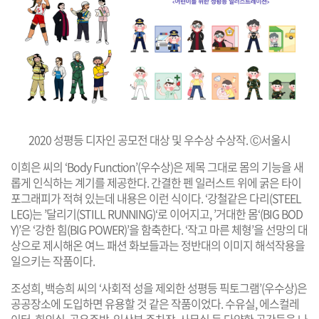
2020 성평등 디자인 공모전 대상 및 우수상 수상작. Ⓒ서울시
이희은 씨의 ‘Body Function’(우수상)은 제목 그대로 몸의 기능을 새
롭게 인식하는 계기를 제공한다. 간결한 펜 일러스트 위에 굵은 타이
포그래피가 적혀 있는데 내용은 이런 식이다. ‘강철같은 다리(STEEL
LEG)는 ’달리기(STILL RUNNING)‘로 이어지고, ’거대한 몸‘(BIG BOD
Y)’은 ‘강한 힘(BIG POWER)’을 함축한다. ‘작고 마른 체형’을 선망의 대
상으로 제시해온 여느 패션 화보들과는 정반대의 이미지 해석작용을
일으키는 작품이다.
조성희, 백승희 씨의 ‘사회적 성을 제외한 성평등 픽토그램’(우수상)은
공공장소에 도입하면 유용할 것 같은 작품이었다. 수유실, 에스컬레