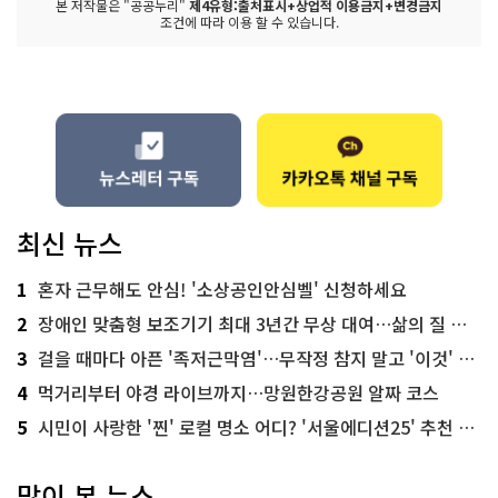
본 저작물은 "공공누리"
제4유형:출처표시+상업적 이용금지+변경금지
조건에 따라 이용 할 수 있습니다.
최신 뉴스
1
혼자 근무해도 안심! '소상공인안심벨' 신청하세요
2
장애인 맞춤형 보조기기 최대 3년간 무상 대여…삶의 질 높인다
3
걸을 때마다 아픈 '족저근막염'…무작정 참지 말고 '이것' 해보세요!
4
먹거리부터 야경 라이브까지…망원한강공원 알짜 코스
5
시민이 사랑한 '찐' 로컬 명소 어디? '서울에디션25' 추천 코스
많이 본 뉴스