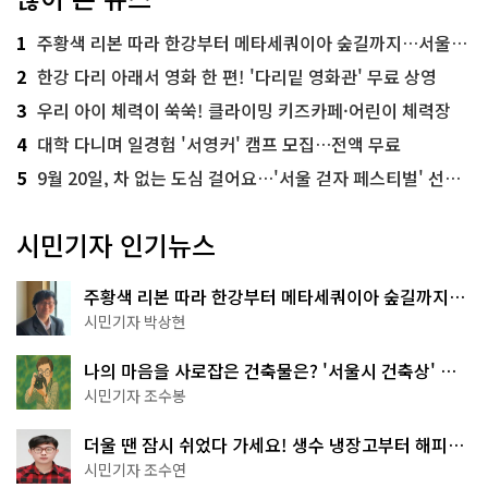
1
주황색 리본 따라 한강부터 메타세쿼이아 숲길까지…서울둘레길 15코스
2
한강 다리 아래서 영화 한 편! '다리밑 영화관' 무료 상영
3
우리 아이 체력이 쑥쑥! 클라이밍 키즈카페·어린이 체력장
4
대학 다니며 일경험 '서영커' 캠프 모집…전액 무료
5
9월 20일, 차 없는 도심 걸어요…'서울 걷자 페스티벌' 선착순 5천명
시민기자 인기뉴스
주황색 리본 따라 한강부터 메타세쿼이아 숲길까지…
서울둘레길 15코스
시민기자 박상현
나의 마음을 사로잡은 건축물은? '서울시 건축상' 수
상작 공개!
시민기자 조수봉
더울 땐 잠시 쉬었다 가세요! 생수 냉장고부터 해피소
·무더위쉼터까지
시민기자 조수연