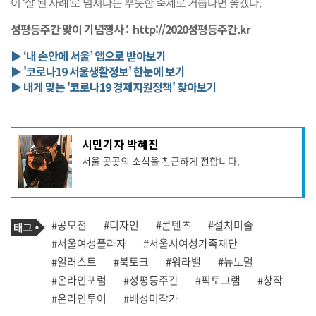
이 ‘잘 된 사례’로 넘쳐나는 뿌듯한 축제로 거듭나면 좋겠다.
성평등주간 맞이 기념행사 :
http://2020성평등주간.kr
▶ ‘내 손안에 서울’ 앱으로 받아보기
▶ '코로나19 서울생활정보' 한눈에 보기
▶ 내게 맞는 '코로나19 경제지원정책' 찾아보기
기
시민기자 박혜진
사
서울 곳곳의 소식을 친근하게 전합니다.
작
성
자
프
로
기
필
태
#공모전
#디자인
#콘텐츠
#설치미술
사
그
관
#서울여성플라자
#서울시여성가족재단
련
#일러스트
#북토크
#워라밸
#뉴노멀
태
그
#온라인포럼
#성평등주간
#픽토그램
#창작
#온라인투어
#배성미작가