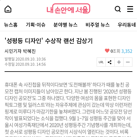
본
페
내
문
이
내
손
검
메
바
지
손
안
색
뉴
로
상
안
주
에
창
전
가
단
에
뉴스홈
기획·이슈
분야별 뉴스
비주얼 뉴스
우리동네
요
서
열
체
기
으
서
서
울
기
보
로
울
비
기
이
-
'성평등 디자인' 수상작 랜선 감상기
스
동
서
바
울
좋
시민기자 박혜진
0
조회
3,352
로
시
아
가
대
발행일
2020.09.10. 10:36
요
기
페
S
글
글
표
수정일
2020.09.10. 14:56
이
N
자
자
소
지
S
크
크
통
U
공
기
기
포
휴대폰 속 사진첩을 뒤적이다보면 ‘도전해볼까’ 하다가 때를 놓친 공
R
유
크
작
털
L
하
게
게
모전 캡처 이미지들이 남아있곤 한다. 지난 봄 진행된 ‘2020년 성평등
복
기
변
변
디자인 공모전’도 그중 하나였다. ‘다양한 여성의 몸을 표현한 디자인
사
경
경
픽토그램 및 일러스트’라는 자유주제에 관심이 갔는데 막상 이런저런
하
하
기
기
핑계로 미루다가 마감기한을 놓쳐버렸다. 그런데 어느덧 공모전 당선
작이 발표되었다는 소식을 접했다. 9월 1~7일 성평등 주간을 맞아 서
울시 여성가족재단에서 2020년 성평등주간 기념행사를 개최하는데,
첫 순서로 성평등 디자인 공모전의 시상식이 열린다는 것이다. 비록