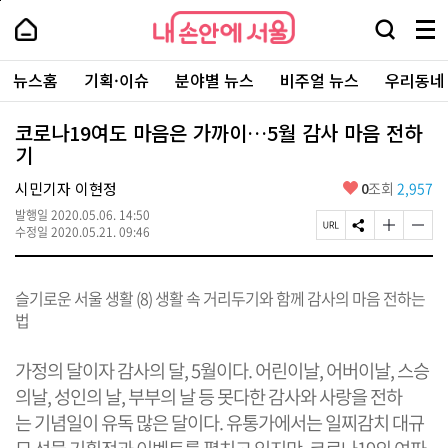
본
페
내
문
이
내
손
검
메
바
지
손
안
색
뉴
로
상
안
주
에
창
전
가
단
에
뉴스홈
기획·이슈
분야별 뉴스
비주얼 뉴스
우리동네
요
서
열
체
기
으
서
서
울
기
보
로
울
비
기
이
-
코로나19여도 마음은 가까이…5월 감사 마음 전하
스
동
서
기
바
울
로
시
가
좋
시민기자 이현정
0
조회
2,957
대
기
아
표
발행일
2020.05.06. 14:50
요
소
페
S
글
글
수정일
2020.05.21. 09:46
통
이
N
자
자
포
지
S
크
크
털
U
공
기
기
슬기로운 서울 생활 (8)
생활 속 거리두기와 함께 감사의 마음 전하는
R
유
크
작
L
하
게
게
법
복
기
변
변
사
경
경
​가정의 달이자 감사의 달, 5월이다. 어린이날, 어버이날, 스승
하
하
기
기
의날, 성인의 날, 부부의 날 등 못다한 감사와 사랑을 전하
는 기념일이 유독 많은 달이다. 유통가에서는 일찌감치 대규