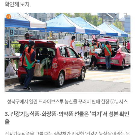
확인해 보자.
성북구에서 열린 드라이브스루 농산물 꾸러미 판매
현장
ⓒ뉴시스
3. 건강기능식품
화장품
의약품
선물은 '여기'서 성분 확인
·
·
을
건강기능식품을 고를 때는 식약처가 인정한 ​'건강기능식품'이라는 문