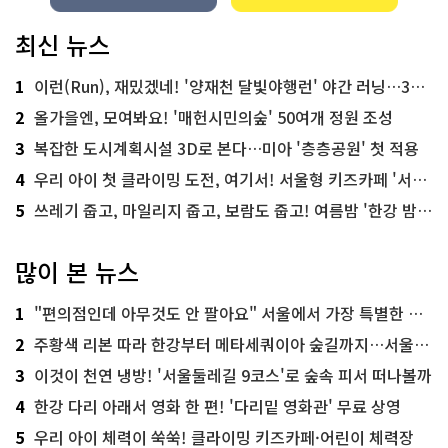
최신 뉴스
1
이런(Run), 재밌겠네! '양재천 달빛야행런' 야간 러닝…300명 모집
2
올가을엔, 모여봐요! '매헌시민의숲' 50여개 정원 조성
3
복잡한 도시계획시설 3D로 본다…미아 '층층공원' 첫 적용
4
우리 아이 첫 클라이밍 도전, 여기서! 서울형 키즈카페 '서울가족플라자점'
5
쓰레기 줍고, 마일리지 줍고, 보람도 줍고! 여름밤 '한강 밤마실 줍깅'
많이 본 뉴스
1
"편의점인데 아무것도 안 팔아요" 서울에서 가장 특별한 편의점의 정체
2
주황색 리본 따라 한강부터 메타세쿼이아 숲길까지…서울둘레길 15코스
3
이것이 천연 냉방! '서울둘레길 9코스'로 숲속 피서 떠나볼까
4
한강 다리 아래서 영화 한 편! '다리밑 영화관' 무료 상영
5
우리 아이 체력이 쑥쑥! 클라이밍 키즈카페·어린이 체력장