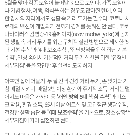
5월을 맞아 각종 모임이 늘어날 것으로 보인다. 가족 모임이
나 기념 행사, 여행, 외식을 하는 경우도 많아질 텐데, 이러
한 감사의 자리에서도 생활 속 거리 두기는 필수다. 코로나 치
료제와 백신이 개발되기 전까지 경계를 늦춰선 안 된다. 코로
나바이러스 감염증-19 홈페이지(
ncov.mohw.go.kr
)에 공지
된 생활 속 거리 두기를 위한 구체적 실천 방법으로 제시한 '5
대 기본 수칙'과 '4대 보조수칙', '집단방역을 위한 집단 기본
수칙', 일상 속에서 기본적인 거리 두기 실천을 위한 '유형별
세부지침' 등을 확인한 후 실천하도록 하자. ​
​아프면 집에 머물기, 두 팔 간격 건강 거리 두기, 손 씻기와 기
침 예절 지키기, 매일 2번 이상 환기와 주기적 소독, 거리는 멀
어져도 마음은 가까이 등
'개인 방역 5대 핵심 수칙'
과 마스
크 착용, 환경 소독, 65세 이상 어르신 및 고위험군 생활수칙,
건강한 생활 습관 등
'4대 보조수칙'
을 기본으로, 장소 상황별
세부지침에 따라 실천하면 된다.