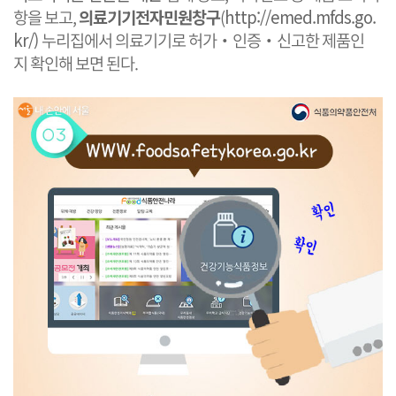
항을 보고, ​
의료기기전자민원창구
​(
http://emed.mfds.go.
kr
/
)
누리집
에서 ​의료기기로 허가‧인증‧신고한 제품인
지 확인해 보면 된다. ​