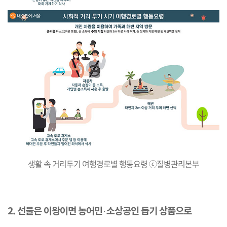
생활 속 거리두기 여행경로별 행동요령 ⓒ질병관리본부
2. 선물은 이왕이면 농어민
소상공인 돕기 상품으로
·