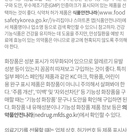
구와 도안, 우수제조기준(GMP) 인증마크가 표시되어 있는 제품을 선
(
www.food
택하는 것이 좋다. 식약처 허가 제품은
식품안전나라
safetykorea.go.kr/
)
누리집이나​ 스마트폰 앱(식품안전나라)에
서 제품명이나 업소명 등으로 검색 확인할 수 있으니 참고하자. 건강
기능식품은 건강을 유지하는 데 도움을 주지만, 만성질환을 예방 치
료에 효능이 있는 의약품은 아니므로 광고에 현혹되지 않도록 주의해
야 한다.
화장품은 성분 표시가 의무화​되어 있으므로 알레르기 유발
성분 등이 있는지 꼼꼼히 따져보고 구입하는 것이 좋다. 특히
일부 페이스 페인팅 제품과 같은 KC 마크, 학용품, 어린이
용 완구 표시 제품은 화장품이 아니니 주의해서 살펴봐야 한
다. ‘주름 개선’, ‘미백’ 및 ‘자외선차단’ 등 기능성 화장품을 구
매할 때는 ‘기능성 화장품’ 문구나 도안을 확인해 구입하면 된
다. 화장품 내 유해성분이나 기능성 화장품 제품 정보 등은 ​
의
약품안전나라
(
nedrug.mfds.go.kr
)에서 확인할 수 있다.
의료기기를 선물할 때는 ​​
​업체 상호, 허가번호 등 제품 표시사