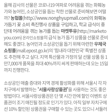
올해 감사의 선물은 코로나19 여파로 어려움을 겪는 화훼농
가와 농어민, 소상공인을 돕는 착한 선물로 준비해보면 어떨
까?
농협몰
(
http://www.nonghyupmall.com
)의 화훼농
가돕기 꽃 소비 촉진행사 상품을 구입하고, 학교 급식이 중
단데 어려움을 겪는 농가를 돕는
마켓투유
(
http://marketo
you.com
)​
의 급식 농가 돕기 상품을 선물로 준비
온라인쇼핑몰
해도 좋겠다. 농어민과 소상공인을 돕기 위해 마련한
우체국
쇼핑몰
(
mall.epost.go.kr
)의 '힘내라 대한민국' 특별전 상품
도 추천해 주고 싶다. 지역 특산물과 가정의 달 선물 상품 등 1
만7,000개 품목을 최대 40%까지 싸게 판매하는데 오는 15일
까지 진행한다.
소상공인 매출 증대와 지역 경제 활성화를 위해 서울시 각 자
치구에서 발행하는
'서울사랑상품권'
을 사용하는 것도 좋은
방법이다. 서울사랑상품권은 단 몇 시간 만에 할인 이벤트 상
품권이 조기 매진될 정도로 인기가 있다. 아직 일부 자치구에
선 10% 할인된 상품권을 구매할 수 있는 곳도 있으니 서둘러