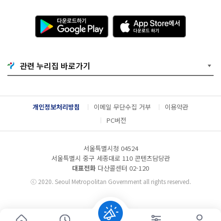
다
A
운
p
로
p
드
S
하
t
기
o
관련 누리집 바로가기
G
r
o
e
o
에
g
서
l
다
개인정보처리방침
이메일 무단수집 거부
이용약관
e
운
P
로
PC버전
l
드
a
하
y
기
서울특별시청 04524
서울특별시 중구 세종대로 110 콘텐츠담당관
대표전화
다산콜센터
02-120
ⓒ
2020. Seoul Metropolitan Government all rights reserved.