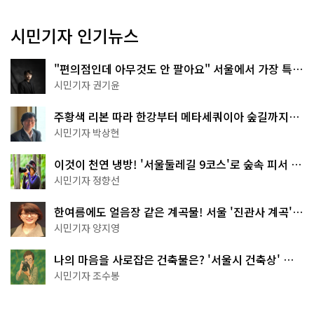
시민기자 인기뉴스
"편의점인데 아무것도 안 팔아요" 서울에서 가장 특별
한 편의점의 정체
시민기자 권기윤
주황색 리본 따라 한강부터 메타세쿼이아 숲길까지…
서울둘레길 15코스
시민기자 박상현
이것이 천연 냉방! '서울둘레길 9코스'로 숲속 피서 떠
나볼까
시민기자 정향선
한여름에도 얼음장 같은 계곡물! 서울 '진관사 계곡'이
천국이네~
시민기자 양지영
나의 마음을 사로잡은 건축물은? '서울시 건축상' 수
상작 공개!
시민기자 조수봉