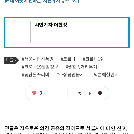
▶ 내 이웃이 전하는 '시민기자 뉴스' 보기
기
시민기자 이현정
사
작
성
자
프
로
기
필
태
#서울사랑상품권
#코로나
#코로나19
사
그
관
#코로나19생활정보
#생활속거리두기
련
#농산물꾸러미
#소상공인돕기
#덕분에챌린지
태
그
좋
0
카
트
페
아
카
위
이
요
오
터
스
톡
북
댓글은 자유로운 의견 공유의 장이므로 서울시에 대한 신고,