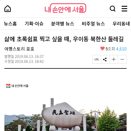
본
페
내
문
이
내
손
검
메
바
지
손
안
색
뉴
로
상
안
주
에
창
전
가
단
에
뉴스홈
기획·이슈
분야별 뉴스
비주얼 뉴스
우리동네
요
서
열
체
기
으
서
서
울
기
보
로
울
비
기
이
-
삶에 초록쉼표 찍고 싶을 때, 우이동 북한산 둘레길
스
동
서
바
울
좋
여행스토리 호호
5
조회
4,610
로
시
아
가
대
발행일
2019.06.13. 16:37
요
기
페
S
글
글
표
수정일
2019.06.13. 18:42
이
N
자
자
소
지
S
크
크
통
U
공
기
기
포
R
유
크
작
털
L
하
게
게
복
기
변
변
사
경
경
하
하
기
기