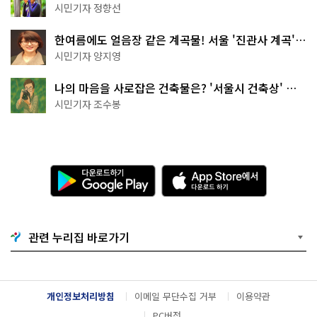
나볼까
시민기자 정향선
한여름에도 얼음장 같은 계곡물! 서울 '진관사 계곡'이
천국이네~
시민기자 양지영
나의 마음을 사로잡은 건축물은? '서울시 건축상' 수
상작 공개!
시민기자 조수봉
다
A
운
p
로
p
드
S
하
t
기
o
관련 누리집 바로가기
G
r
o
e
o
에
g
서
l
다
개인정보처리방침
이메일 무단수집 거부
이용약관
e
운
P
로
PC버전