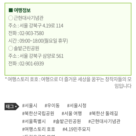
■ 여행정보
◯ 근현대사기념관
주소 : 서울 강북구 4.19로 114
전화 : 02-903-7580
시간 : 09:00~18:00(월요일 휴무)
◯ 솔밭근린공원
주소 : 서울 강북구 삼양로 561
전화 : 02-901-6939
* 여행스토리 호호 : 여행으로 더 즐거운 세상을 꿈꾸는 창작자들의 모
임입니다
기
태
#서울시
#우이동
#서울시청
사
그
관
#북한산국립공원
#서울 여행
#북한산 둘레길
련
#서울특별시
#솔밭근린공원
#근현대사기념관
태
그
#여행스토리 호호
#4.19민주묘지