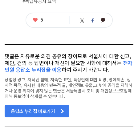
#독립유공자 묘역
좋
5
카
트
페
아
카
위
이
요
오
터
스
톡
북
댓글은 자유로운 의견 공유의 장이므로 서울시에 대한 신고,
제안, 건의 등 답변이나 개선이 필요한 사항에 대해서는
전자
민원 응답소 누리집을 이용
하여 주시기 바랍니다.
상업성 광고, 저작권 침해, 저속한 표현, 특정인에 대한 비방, 명예훼손, 정
치적 목적, 유사한 내용의 반복적 글, 개인정보 유출,그 밖에 공익을 저해하
거나 운영 취지에 맞지 않는 댓글은 서울특별시 조례 및 개인정보보호법에
의해 통보없이 삭제될 수 있습니다.
응답소 누리집 바로가기