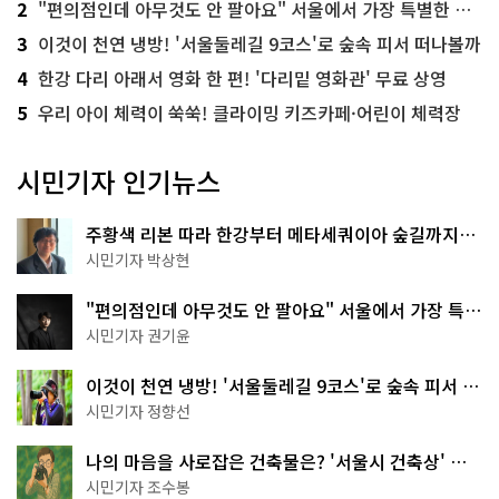
2
"편의점인데 아무것도 안 팔아요" 서울에서 가장 특별한 편의점의 정체
3
이것이 천연 냉방! '서울둘레길 9코스'로 숲속 피서 떠나볼까
4
한강 다리 아래서 영화 한 편! '다리밑 영화관' 무료 상영
5
우리 아이 체력이 쑥쑥! 클라이밍 키즈카페·어린이 체력장
시민기자 인기뉴스
주황색 리본 따라 한강부터 메타세쿼이아 숲길까지…
서울둘레길 15코스
시민기자 박상현
"편의점인데 아무것도 안 팔아요" 서울에서 가장 특별
한 편의점의 정체
시민기자 권기윤
이것이 천연 냉방! '서울둘레길 9코스'로 숲속 피서 떠
나볼까
시민기자 정향선
나의 마음을 사로잡은 건축물은? '서울시 건축상' 수
상작 공개!
시민기자 조수봉