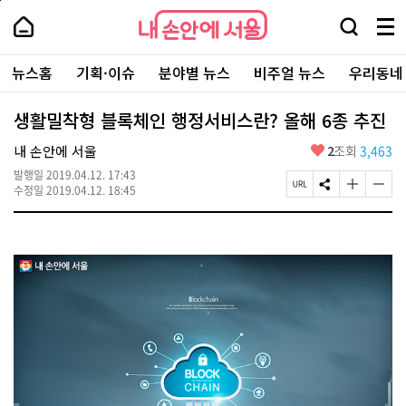
본
페
내
문
이
내
손
검
메
바
지
손
안
색
뉴
로
상
안
주
에
창
전
가
단
에
뉴스홈
기획·이슈
분야별 뉴스
비주얼 뉴스
우리동네
요
서
열
체
기
으
서
서
울
기
보
로
울
비
기
이
-
생활밀착형 블록체인 행정서비스란? 올해 6종 추진
스
동
서
바
울
좋
내 손안에 서울
2
조회
3,463
로
시
아
가
대
발행일
2019.04.12. 17:43
요
기
페
S
글
글
표
수정일
2019.04.12. 18:45
이
N
자
자
소
지
S
크
크
통
U
공
기
기
포
R
유
크
작
털
L
하
게
게
복
기
변
변
사
경
경
하
하
기
기