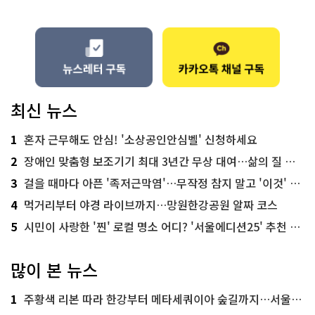
최신 뉴스
1
혼자 근무해도 안심! '소상공인안심벨' 신청하세요
2
장애인 맞춤형 보조기기 최대 3년간 무상 대여…삶의 질 높인다
3
걸을 때마다 아픈 '족저근막염'…무작정 참지 말고 '이것' 해보세요!
4
먹거리부터 야경 라이브까지…망원한강공원 알짜 코스
5
시민이 사랑한 '찐' 로컬 명소 어디? '서울에디션25' 추천 코스
많이 본 뉴스
1
주황색 리본 따라 한강부터 메타세쿼이아 숲길까지…서울둘레길 15코스