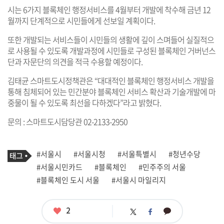
시는 6가지 블록체인 행정서비스를 4월부터 개발에 착수해 금년 12
월까지 단계적으로 시민들에게 선보일 계획이다.
또한 개발되는 서비스들이 시민들의 생활에 깊이 스며들어 실질적으
로 사용될 수 있도록 개발과정에 시민들로 구성된 블록체인 거버넌스
단과 자문단의 의견을 적극 수용할 예정이다.
김태균 스마트도시정책관은 “대대적인 블록체인 행정서비스 개발을
통해 침체되어 있는 민간분야 블록체인 서비스 확산과 기술개발에 마
중물이 될 수 있도록 최선을 다하겠다”라고 밝혔다.
문의 : 스마트도시담당관 02-2133-2950
기
태
#서울시
#서울시청
#서울특별시
#청년수당
사
그
관
#서울시민카드
#블록체인
#민주주의 서울
련
#블록체인 도시 서울
#서울시 마일리지
태
그
좋
2
카
트
페
아
카
위
이