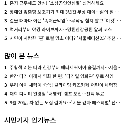
1
혼자 근무해도 안심! '소상공인안심벨' 신청하세요
2
장애인 맞춤형 보조기기 최대 3년간 무상 대여…삶의 질 높인다
3
걸을 때마다 아픈 '족저근막염'…무작정 참지 말고 '이것' 해보세요!
4
먹거리부터 야경 라이브까지…망원한강공원 알짜 코스
5
시민이 사랑한 '찐' 로컬 명소 어디? '서울에디션25' 추천 코스
많이 본 뉴스
1
주황색 리본 따라 한강부터 메타세쿼이아 숲길까지…서울둘레길 15코스
2
한강 다리 아래서 영화 한 편! '다리밑 영화관' 무료 상영
3
우리 아이 체력이 쑥쑥! 클라이밍 키즈카페·어린이 체력장
4
대학 다니며 일경험 '서영커' 캠프 모집…전액 무료
5
9월 20일, 차 없는 도심 걸어요…'서울 걷자 페스티벌' 선착순 5천명
시민기자 인기뉴스