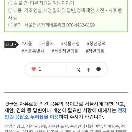
○ 슬 로 건 : 다른 차원을 여는 이야기
○ 내용 : 기조 연설, 시정 질의 및 답변, 정책 제안, 사전‧사후 행
사 등
○ 문의 : 서울청년정책네트워크 070-4432-6199
기
태
#서울
#서울시
#서울시청
#청년정책
사
그
관
#서울특별시
#서울청년의회
#청년의회
련
태
그
좋
1
카
트
페
아
카
위
이
요
오
터
스
톡
북
댓글은 자유로운 의견 공유의 장이므로 서울시에 대한 신고,
제안, 건의 등 답변이나 개선이 필요한 사항에 대해서는
전자
민원 응답소 누리집을 이용
하여 주시기 바랍니다.
상업성 광고, 저작권 침해, 저속한 표현, 특정인에 대한 비방, 명예훼손, 정
치적 목적, 유사한 내용의 반복적 글, 개인정보 유출,그 밖에 공익을 저해하