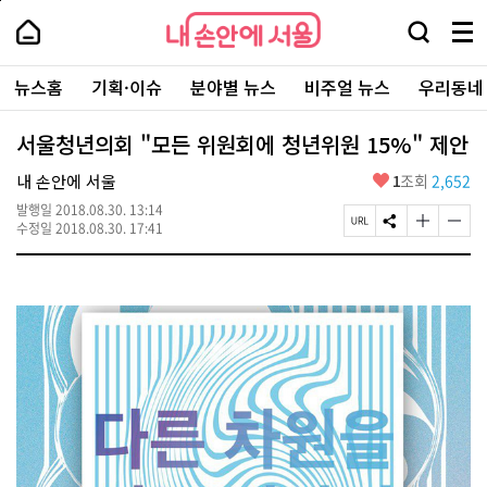
본
페
내
문
이
내
손
검
메
바
지
손
안
색
뉴
로
상
안
주
에
창
전
가
단
에
뉴스홈
기획·이슈
분야별 뉴스
비주얼 뉴스
우리동네
요
서
열
체
기
으
서
서
울
기
보
로
울
비
기
이
-
서울청년의회 "모든 위원회에 청년위원 15%" 제안
스
동
서
바
울
좋
내 손안에 서울
1
조회
2,652
로
시
아
가
대
발행일
2018.08.30. 13:14
요
기
페
S
글
글
표
수정일
2018.08.30. 17:41
이
N
자
자
소
지
S
크
크
통
U
공
기
기
포
R
유
크
작
털
L
하
게
게
복
기
변
변
사
경
경
하
하
기
기