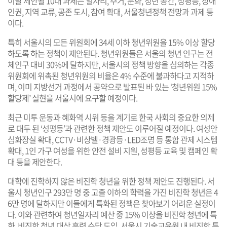
이날 제안될 10대 과제는 일자리, 주거, 문화, 청년 공간, 성평등, 장애
인권, 지역 교류, 공존 도시, 참여 확대, 서울청년정책 전망과 과제 등
이다.
특히 서울시의 모든 위원회에 34세 이하 청년위원을 15% 이상 할당
하도록 하는 정책이 제안된다. 청년위원들은 서울의 청년 인구는 전
체인구 대비 30%에 달하지만, 서울시의 정책 방향을 심의하는 각종
위원회에 위촉된 청년위원의 비율은 4% 수준에 불과하다고 지적하
며, 이미 지방선거 과정에서 공약으로 발표된 바 있는 ‘청년위원 15%
할당제’ 실현을 서울시에 요구할 예정이다.
최근 미투 운동과 혜화역 시위 등을 계기로 한국 사회의 중요한 의제
로 대두 된 ‘성평등’과 관련한 정책 제안도 이루어질 예정이다. 여성안
심화장실 확대, CCTV·비상벨·경광등·LED조명 등 통합 관제 시스템
확대, 1인 가구 여성을 위한 안전 설비 지원, 성평등 교육 및 캠페인 확
대 등을 제안한다.
대학에 진학하지 않은 비진학 청년을 위한 정책 제안도 진행된다. 서
울시 청년인구 293만 명 중 고졸 이하의 학력을 가진 비진학 청년은 4
6만 명에 달하지만 이들에게 특화된 정책은 찾아보기 어려운 실정이
다. 이와 관련하여 청년일자리 예산 중 15% 이상을 비진학 청년에 특
화, 비진학 청년 대상 훈련 수당 도입, 서울시 기술교육원 내 비진학 특