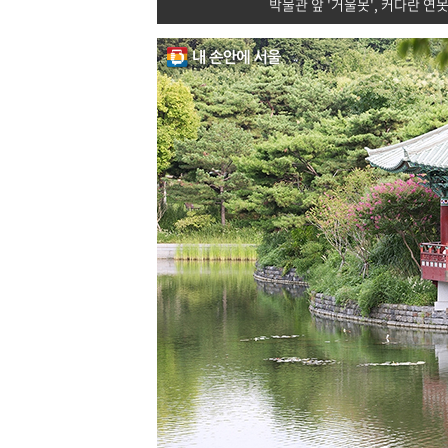
박물관 앞 '거울못', 커다란 연