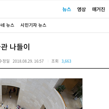
주
뉴스
영상
매거진
요
서
비
스
바
네 뉴스
시민기자 뉴스
로
가
기"
관 나들이
수정일
2018.08.29. 16:57
조회
3,663