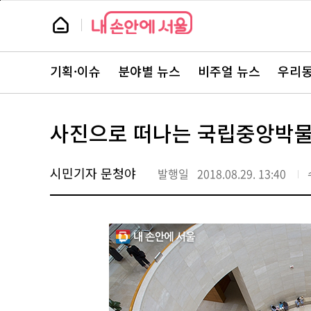
본
페
문
이
뉴
바
지
스
로
상
룸
가
단
뉴
기
으
스
로
기획·이슈
분야별 뉴스
비주얼 뉴스
우리동
주
이
요
동
서
비
스
사진으로 떠나는 국립중앙박물
바
로
가
기
시민기자 문청야
발행일
2018.08.29. 13:40