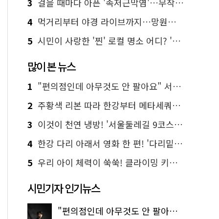
3
걸을 때마다 아픈 '족저근막염'…무작정 참지 말고 '이것' 해보세요!
4
먹거리부터 야경 라이브까지…망원한강공원 알짜 코스
5
시민이 사랑한 '찐' 로컬 명소 어디? '서울에디션25' 추천 코스
많이 본 뉴스
1
"편의점인데 아무것도 안 팔아요" 서울에서 가장 특별한 편의점의 정체
2
주황색 리본 따라 한강부터 메타세쿼이아 숲길까지…서울둘레길 15코스
3
이것이 천연 냉방! '서울둘레길 9코스'로 숲속 피서 떠나볼까
4
한강 다리 아래서 영화 한 편! '다리밑 영화관' 무료 상영
5
우리 아이 체력이 쑥쑥! 클라이밍 키즈카페·어린이 체력장
시민기자 인기뉴스
"편의점인데 아무것도 안 팔아요" 서울에서 가장 특별한 편의점의 정체