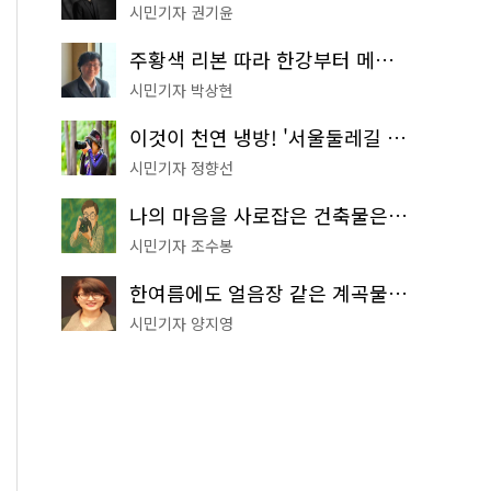
시민기자 권기윤
주황색 리본 따라 한강부터 메타세쿼이아 숲길까지…서울둘레길 15코스
시민기자 박상현
이것이 천연 냉방! '서울둘레길 9코스'로 숲속 피서 떠나볼까
시민기자 정향선
나의 마음을 사로잡은 건축물은? '서울시 건축상' 수상작 공개!
시민기자 조수봉
한여름에도 얼음장 같은 계곡물! 서울 '진관사 계곡'이 천국이네~
시민기자 양지영