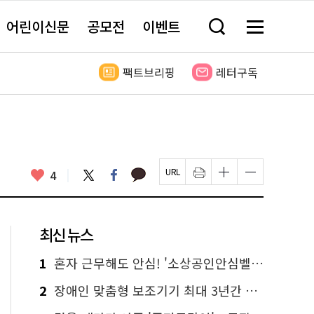
어린이신문
공모전
이벤트
검
메
색
뉴
창
전
열
체
팩트브리핑
레터구독
기
보
기
카
좋
트
페
4
페
인
글
글
카
위
이
아
이
쇄
자
자
오
터
스
요
지
하
크
크
톡
북
U
기
기
기
R
새
크
작
L
창
게
게
최신 뉴스
복
열
변
변
사
림
경
경
하
하
1
혼자 근무해도 안심! '소상공인안심벨' 신청하세요
기
기
2
장애인 맞춤형 보조기기 최대 3년간 무상 대여…삶의 질 높인다