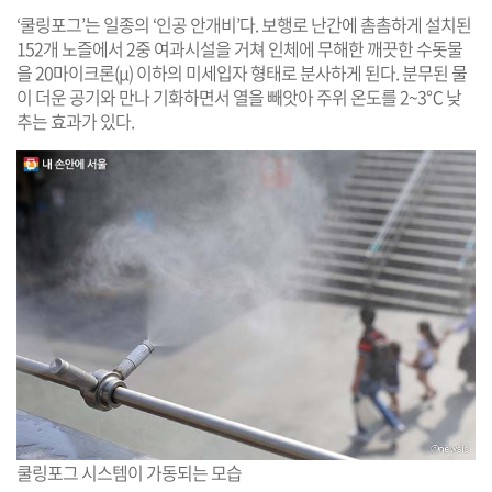
‘쿨링포그’는 일종의 ‘인공 안개비’다. 보행로 난간에 촘촘하게 설치된
152개 노즐에서 2중 여과시설을 거쳐 인체에 무해한 깨끗한 수돗물
을 20마이크론(μ) 이하의 미세입자 형태로 분사하게 된다. 분무된 물
이 더운 공기와 만나 기화하면서 열을 빼앗아 주위 온도를 2~3℃ 낮
추는 효과가 있다.
쿨링포그 시스템이 가동되는 모습