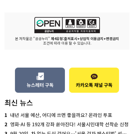
본 저작물은 "공공누리"
제4유형:출처표시+상업적 이용금지+변경금지
조건에 따라 이용 할 수 있습니다.
최신 뉴스
1
내년 서울 예산, 어디에 쓰면 좋을까요? 온라인 투표
2
영화·AI 등 192개 강좌 쏟아진다! 서울시민대학 선착순 신청
3
9월 20일, 차 없는 도심 걸어요…'서울 걷자 페스티벌' 선착순 5천명