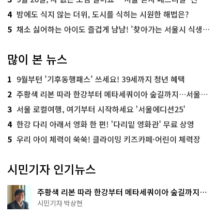
4
밤에도 식지 않는 더위, 도시를 식히는 시원한 해법은?
5
채소 싫어하는 아이도 즐겁게 냠냠! '찾아가는 서울시 식생활 교육' 현장
많이 본 뉴스
1
9월부턴 '기후동행패스' 쓰세요! 39세까지 청년 혜택
2
주황색 리본 따라 한강부터 메타세쿼이아 숲길까지…서울둘레길 15코스
3
서울 로컬여행, 여기부터 시작하세요 '서울에디션25'
4
한강 다리 아래서 영화 한 편! '다리밑 영화관' 무료 상영
5
우리 아이 체력이 쑥쑥! 클라이밍 키즈카페·어린이 체력장
시민기자 인기뉴스
주황색 리본 따라 한강부터 메타세쿼이아 숲길까지…
서울둘레길 15코스
시민기자 박상현