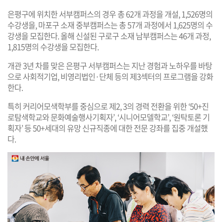
은평구에 위치한 서부캠퍼스의 경우 총 62개 과정을 개설, 1,526명의
수강생을, 마포구 소재 중부캠퍼스는 총 57개 과정에서 1,625명의 수
강생을 모집한다. 올해 신설된 구로구 소재 남부캠퍼스는 46개 과정,
1,815명의 수강생을 모집한다.
개관 3년 차를 맞은 은평구 서부캠퍼스는 지난 경험과 노하우를 바탕
으로 사회적기업, 비영리법인·단체 등의 제3섹터의 프로그램을 강화
한다.
특히 커리어모색학부를 중심으로 제2, 3의 경력 전환을 위한 ‘50+진
로탐색학교와 문화예술행사기획자’, ‘시니어모델학교’, ‘원탁토론 기
획자’ 등 50+세대의 유망 신규직종에 대한 전문 강좌를 집중 개설했
다.