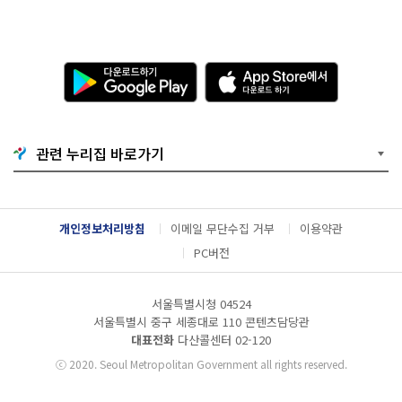
다
A
운
p
로
p
드
S
하
t
기
o
관련 누리집 바로가기
G
r
o
e
o
에
g
서
l
다
개인정보처리방침
이메일 무단수집 거부
이용약관
e
운
P
로
PC버전
l
드
a
하
y
기
서울특별시청 04524
서울특별시 중구 세종대로 110 콘텐츠담당관
대표전화
다산콜센터
02-120
ⓒ
2020. Seoul Metropolitan Government all rights reserved.