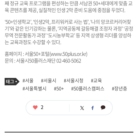
째 정규 교육 프로그램을 편성하는 만큼 서남권 50+세대에게 맞춤 교
육 콘텐츠를 제공, 실질적인 인생 2막 준비 도움에 중점을 두었다.
‘50+인생학교’, ‘인생2막, 프리워커로 사는 법’, ‘나의 앙코르커리어찾
기’와 같은 인기강좌는 물론, ‘지역공동체 갈등해결 조정자 과정’ ‘공정
무역 전문활동가 과정’ ‘도시농부학교’ 등 지역 상생형 리더를 양성하
는 교육과정도 수강할 수 있다.
홈페이지 : 서울50+포털(
www.50plus.or.kr
)
문의 : 서울시50플러스재단 02-460-5062
기
태
#서울
#서울시
#서울시청
#교육
사
그
관
#서울특별시
#50+
#50플러스캠퍼스
#장년층
련
태
그
좋
2
카
트
페
아
카
위
이
요
오
터
스
톡
북