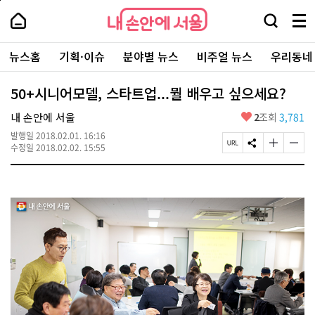
본
페
내
문
이
내
손
검
메
바
지
손
안
색
뉴
로
상
안
주
에
창
전
가
단
에
뉴스홈
기획·이슈
분야별 뉴스
비주얼 뉴스
우리동네
요
서
열
체
기
으
서
서
울
기
보
로
울
비
기
이
-
50+시니어모델, 스타트업...뭘 배우고 싶으세요?
스
동
서
바
울
좋
내 손안에 서울
2
조회
3,781
로
시
아
가
대
발행일
2018.02.01. 16:16
요
기
페
S
글
글
표
수정일
2018.02.02. 15:55
이
N
자
자
소
지
S
크
크
통
U
공
기
기
포
R
유
크
작
털
L
하
게
게
복
기
변
변
사
경
경
하
하
기
기