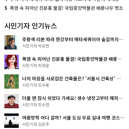
5
폭염 속 피어난 진분홍 물결! 국립중앙박물관 배롱나무 명소
시민기자 인기뉴스
주황색 리본 따라 한강부터 메타세쿼이아 숲길까지…
서울둘레길 15코스
시민기자 박상현
폭염 속 피어난 진분홍 물결! 국립중앙박물관 배롱나
무 명소
시민기자 최정윤
나의 마음을 사로잡은 건축물은? '서울시 건축상' 수
상작 공개!
시민기자 조수봉
더울 땐 잠시 쉬었다 가세요! 생수 냉장고부터 해피소
·무더위쉼터까지
시민기자 조수연
여름방학 어디 갈까? 서울 도심 무료 실내 여행 코스
추천
시민기자 김은주