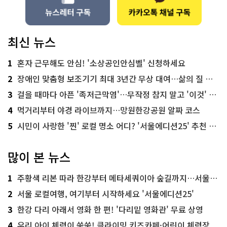
최신 뉴스
1
혼자 근무해도 안심! '소상공인안심벨' 신청하세요
2
장애인 맞춤형 보조기기 최대 3년간 무상 대여…삶의 질 높인다
3
걸을 때마다 아픈 '족저근막염'…무작정 참지 말고 '이것' 해보세요!
4
먹거리부터 야경 라이브까지…망원한강공원 알짜 코스
5
시민이 사랑한 '찐' 로컬 명소 어디? '서울에디션25' 추천 코스
많이 본 뉴스
1
주황색 리본 따라 한강부터 메타세쿼이아 숲길까지…서울둘레길 15코스
2
서울 로컬여행, 여기부터 시작하세요 '서울에디션25'
3
한강 다리 아래서 영화 한 편! '다리밑 영화관' 무료 상영
4
우리 아이 체력이 쑥쑥! 클라이밍 키즈카페·어린이 체력장