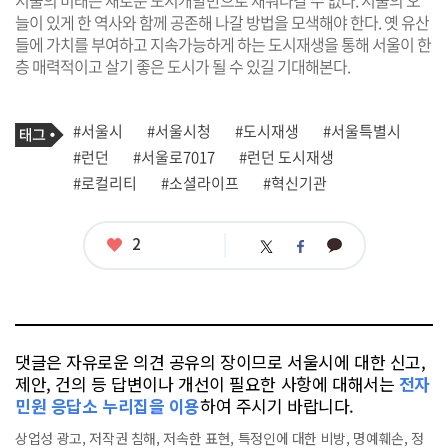
서울의 미래는 새로운 도시개발만으로 채워나갈 수 없다. 서울의 오
늘이 있게 한 역사와 함께 공존해 나갈 방법을 모색해야 한다. 옛 유산
들에 가치를 부여하고 지속가능하게 하는 도시재생을 통해 서울이 한
층 매력적이고 살기 좋은 도시가 될 수 있길 기대해본다.
기
태
#서울시
#서울시청
#도시재생
#서울특별시
사
그
관
#런던
#서울로7017
#런던 도시재생
련
#로컬리티
#소셜라이프
#혁신기관
태
그
좋
2
카
트
페
아
카
위
이
요
오
터
스
톡
북
댓글은 자유로운 의견 공유의 장이므로 서울시에 대한 신고,
제안, 건의 등 답변이나 개선이 필요한 사항에 대해서는
전자
민원 응답소 누리집을 이용
하여 주시기 바랍니다.
상업성 광고, 저작권 침해, 저속한 표현, 특정인에 대한 비방, 명예훼손, 정