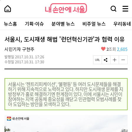
본
페
내
문
이
내
손
검
메
바
지
손
안
색
뉴
로
상
안
주
에
창
전
가
단
에
뉴스홈
기획·이슈
분야별 뉴스
비주얼 뉴스
우리동네
요
서
열
체
기
으
서
서
울
기
보
로
울
비
기
이
-
서울시, 도시재생 해법 '런던혁신기관'과 협력 이유
스
동
서
바
울
좋
시민기자 구현주
2
조회
2,605
로
시
아
가
대
발행일
2017.10.31. 17:26
요
기
페
S
글
글
표
수정일
2017.10.31. 17:30
이
N
자
자
소
지
S
크
크
통
U
공
기
기
포
R
유
크
작
털
서울시는 ‘젠트리피케이션’, ‘불평등’ 등 여러 도시문제들을 해결
L
하
게
게
하기 위해 지속적으로 노력하고 있다. 하지만 도시재생 문제를 지
복
기
변
변
방정부가 홀로 해결하기엔 한계점이 있다. 이에 서울시는 시민이
사
경
경
참여하는 지역 공동체 중요성을 깨닫고 민관협력 모범사례를 찾
하
하
아 도입하는 방안을 모색하고 있다.
기
기