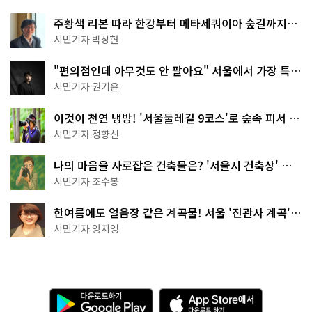
주황색 리본 따라 한강부터 메타세쿼이아 숲길까지…
서울둘레길 15코스
시민기자 박상현
"편의점인데 아무것도 안 팔아요" 서울에서 가장 특별
한 편의점의 정체
시민기자 권기윤
이것이 천연 냉방! '서울둘레길 9코스'로 숲속 피서 떠
나볼까
시민기자 정향선
나의 마음을 사로잡은 건축물은? '서울시 건축상' 수
상작 공개!
시민기자 조수봉
한여름에도 얼음장 같은 계곡물! 서울 '진관사 계곡'이
천국이네~
시민기자 양지영
다
A
운
p