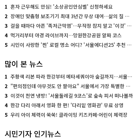
1
혼자 근무해도 안심! '소상공인안심벨' 신청하세요
2
장애인 맞춤형 보조기기 최대 3년간 무상 대여…삶의 질 높인다
3
걸을 때마다 아픈 '족저근막염'…무작정 참지 말고 '이것' 해보세요!
4
먹거리부터 야경 라이브까지…망원한강공원 알짜 코스
5
시민이 사랑한 '찐' 로컬 명소 어디? '서울에디션25' 추천 코스
많이 본 뉴스
1
주황색 리본 따라 한강부터 메타세쿼이아 숲길까지…서울둘레길 15코스
2
"편의점인데 아무것도 안 팔아요" 서울에서 가장 특별한 편의점의 정체
3
이것이 천연 냉방! '서울둘레길 9코스'로 숲속 피서 떠나볼까
4
한강 다리 아래서 영화 한 편! '다리밑 영화관' 무료 상영
5
우리 아이 체력이 쑥쑥! 클라이밍 키즈카페·어린이 체력장
시민기자 인기뉴스