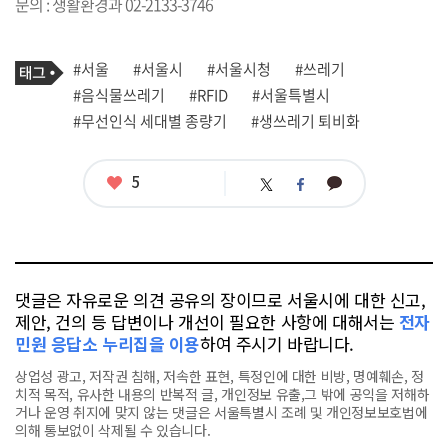
문의 : 생활환경과 02-2133-3746
기
태
#서울
#서울시
#서울시청
#쓰레기
사
그
관
#음식물쓰레기
#RFID
#서울특별시
련
#무선인식 세대별 종량기
#생쓰레기 퇴비화
태
그
좋
5
카
트
페
아
카
위
이
요
오
터
스
톡
북
댓글은 자유로운 의견 공유의 장이므로 서울시에 대한 신고,
제안, 건의 등 답변이나 개선이 필요한 사항에 대해서는
전자
민원 응답소 누리집을 이용
하여 주시기 바랍니다.
상업성 광고, 저작권 침해, 저속한 표현, 특정인에 대한 비방, 명예훼손, 정
치적 목적, 유사한 내용의 반복적 글, 개인정보 유출,그 밖에 공익을 저해하
거나 운영 취지에 맞지 않는 댓글은 서울특별시 조례 및 개인정보보호법에
의해 통보없이 삭제될 수 있습니다.