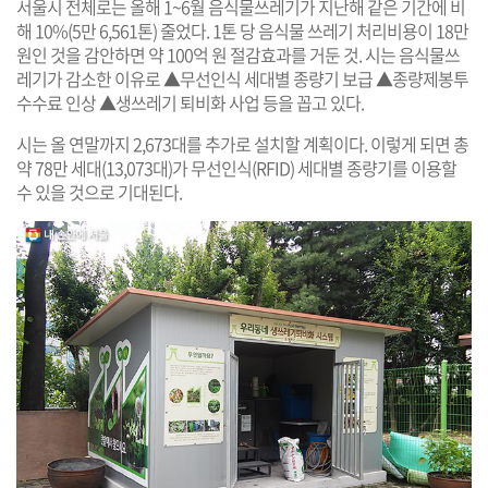
서울시 전체로는 올해 1~6월 음식물쓰레기가 지난해 같은 기간에 비
해 10%(5만 6,561톤) 줄었다. 1톤 당 음식물 쓰레기 처리비용이 18만
원인 것을 감안하면 약 100억 원 절감효과를 거둔 것. 시는 음식물쓰
레기가 감소한 이유로 ▲무선인식 세대별 종량기 보급 ▲종량제봉투
수수료 인상 ▲생쓰레기 퇴비화 사업 등을 꼽고 있다.
시는 올 연말까지 2,673대를 추가로 설치할 계획이다. 이렇게 되면 총
약 78만 세대(13,073대)가 무선인식(RFID) 세대별 종량기를 이용할
수 있을 것으로 기대된다.