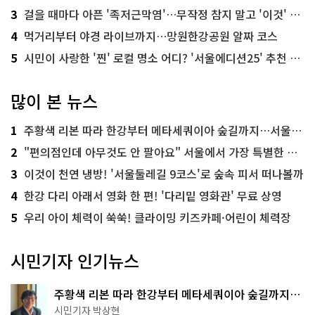
3
걸을 때마다 아픈 '족저근막염'…무작정 참지 말고 '이것' 해보세요!
4
먹거리부터 야경 라이브까지…망원한강공원 알짜 코스
5
시민이 사랑한 '찐' 로컬 명소 어디? '서울에디션25' 추천 코스
많이 본 뉴스
1
주황색 리본 따라 한강부터 메타세쿼이아 숲길까지…서울둘레길 15코스
2
"편의점인데 아무것도 안 팔아요" 서울에서 가장 특별한 편의점의 정체
3
이것이 천연 냉방! '서울둘레길 9코스'로 숲속 피서 떠나볼까
4
한강 다리 아래서 영화 한 편! '다리밑 영화관' 무료 상영
5
우리 아이 체력이 쑥쑥! 클라이밍 키즈카페·어린이 체력장
시민기자 인기뉴스
주황색 리본 따라 한강부터 메타세쿼이아 숲길까지…
서울둘레길 15코스
시민기자 박상현