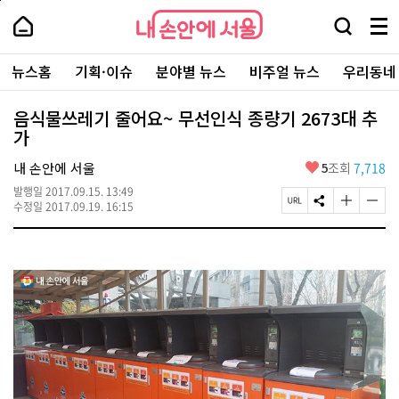
본
페
내
문
이
내
손
검
메
바
지
손
안
색
뉴
로
상
안
주
에
창
전
가
단
에
뉴스홈
기획·이슈
분야별 뉴스
비주얼 뉴스
우리동네
요
서
열
체
기
으
서
서
울
기
보
로
울
비
기
이
-
음식물쓰레기 줄어요~ 무선인식 종량기 2673대 추
스
동
서
가
바
울
로
시
가
좋
내 손안에 서울
5
조회
7,718
대
기
아
표
발행일
2017.09.15. 13:49
요
소
페
S
글
글
수정일
2017.09.19. 16:15
통
이
N
자
자
포
지
S
크
크
털
U
공
기
기
R
유
크
작
L
하
게
게
복
기
변
변
사
경
경
하
하
기
기