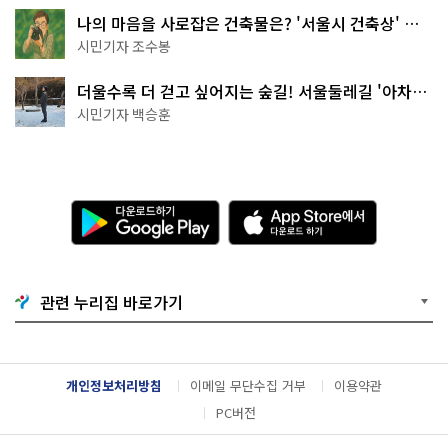
나의 마음을 사로잡은 건축물은? '서울시 건축상' 수
상작 공개!
시민기자 조수봉
더울수록 더 걷고 싶어지는 숲길! 서울둘레길 '아차산
코스'
시민기자 백승훈
다
A
운
p
로
p
드
S
하
t
기
o
관련 누리집 바로가기
G
r
o
e
o
에
g
서
l
다
개인정보처리방침
이메일 무단수집 거부
이용약관
e
운
P
로
PC버전
l
드
a
하