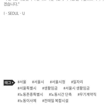
겠습니다."
I · SEOUL · U
기
태
#서울
#서울시
#서울시청
#일자리
사
그
관
#서울특별시
#생활임금
#서울시 생활임금
련
#노동존중특별시
#노동시간 단축
#무기계약직
태
그
#노동이사제
#전태일 복합시설