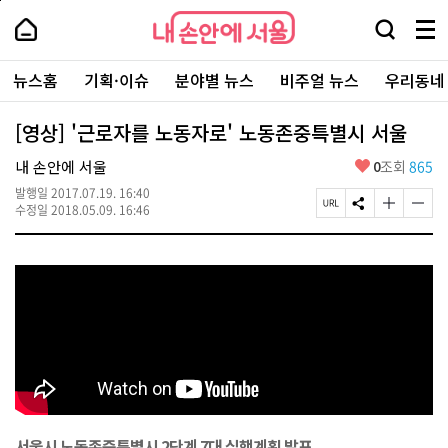
본
페
내
문
이
내
손
검
메
바
지
손
안
색
뉴
로
상
안
주
에
창
전
가
단
에
뉴스홈
기획·이슈
분야별 뉴스
비주얼 뉴스
우리동네
요
서
열
체
기
으
서
서
울
기
보
로
울
비
기
이
-
[영상] '근로자를 노동자로' 노동존중특별시 서울
스
동
서
바
울
좋
내 손안에 서울
0
조회
865
로
시
아
가
대
발행일
2017.07.19. 16:40
요
기
페
S
글
글
표
수정일
2018.05.09. 16:46
이
N
자
자
소
지
S
크
크
통
U
공
기
기
포
R
유
크
작
털
L
하
게
게
복
기
변
변
사
경
경
하
하
기
기
서울시 노동존중특별시 2단계 7대 실행계획 발표