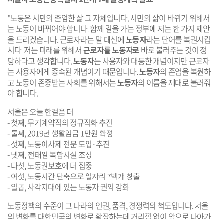
"노동은 시민의 존엄한 삶 그 자체입니다. 시민의 삶이 바뀌기 위해서
는 노동이 바뀌어야 합니다. 함께 길을 가는 정부에 저는 한 가지 제안
을 드리겠습니다. 근로자라는 말 대신에
노동자
라는 단어를 복권시킵
시다. 저는 미래를 위해서
근로자를 노동자로
바로 불러주는 것이 정
당하다고 생각합니다.
노동자
는 사용자와 대등한 개념이지만 근로자
는 사용자에게 종속된 개념이기 때문입니다.
노동자
의 존엄을 복원하
고 노동이 존중받는 사회를 위해서는
노동자
의 이름을 제대로 불러줘
야 합니다.
서울은 오늘 한걸음 더
- 첫째, 무기계약직의 정규직화 추진
- 둘째, 2019년 생활임금 1만원 확정
- 섯째, 노동이사제 전문 도입·추진
- 넷째, 전태일 복합시설 조성
- 다섯, 노동권보호에 더 집중
- 여섯, 노동시간 단축으로 일자리 7백개 창출
- 일곱, 사각지대에 있는 노동자 권익 강화
노동정책의 수준이 그 나라의 인권, 품격, 경쟁력의 척도입니다. 서울
의 변화를 대한민국의 변화로 확장하는데 거리낌 없이 앞으로 나아가