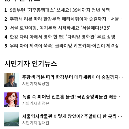
1
9월부턴 '기후동행패스' 쓰세요! 39세까지 청년 혜택
2
주황색 리본 따라 한강부터 메타세쿼이아 숲길까지…서울둘레길 15코스
3
서울 로컬여행, 여기부터 시작하세요 '서울에디션25'
4
한강 다리 아래서 영화 한 편! '다리밑 영화관' 무료 상영
5
우리 아이 체력이 쑥쑥! 클라이밍 키즈카페·어린이 체력장
시민기자 인기뉴스
주황색 리본 따라 한강부터 메타세쿼이아 숲길까지…
서울둘레길 15코스
시민기자 박상현
폭염 속 피어난 진분홍 물결! 국립중앙박물관 배롱나
무 명소
시민기자 최정윤
서울역사박물관 이렇게 많았어? 주말마다 한 곳씩 떠
나는 역사 산책
시민기자 김대진