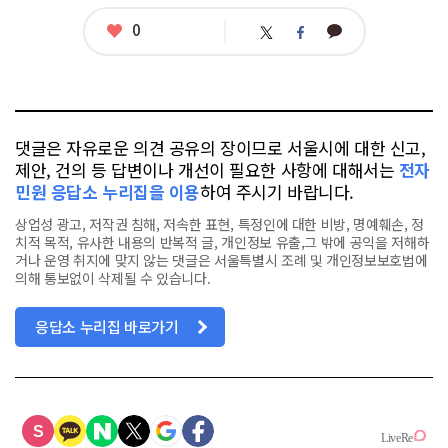
좋
0
카
트
페
아
카
위
이
요
오
터
스
톡
북
댓글은 자유로운 의견 공유의 장이므로 서울시에 대한 신고,
제안, 건의 등 답변이나 개선이 필요한 사항에 대해서는
전자
민원 응답소 누리집을 이용
하여 주시기 바랍니다.
상업성 광고, 저작권 침해, 저속한 표현, 특정인에 대한 비방, 명예훼손, 정
치적 목적, 유사한 내용의 반복적 글, 개인정보 유출,그 밖에 공익을 저해하
거나 운영 취지에 맞지 않는 댓글은 서울특별시 조례 및 개인정보보호법에
의해 통보없이 삭제될 수 있습니다.
응답소 누리집 바로가기