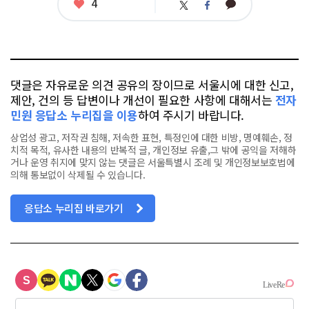
좋
4
카
트
페
아
카
위
이
요
오
터
스
톡
북
댓글은 자유로운 의견 공유의 장이므로 서울시에 대한 신고,
제안, 건의 등 답변이나 개선이 필요한 사항에 대해서는
전자
민원 응답소 누리집을 이용
하여 주시기 바랍니다.
상업성 광고, 저작권 침해, 저속한 표현, 특정인에 대한 비방, 명예훼손, 정
치적 목적, 유사한 내용의 반복적 글, 개인정보 유출,그 밖에 공익을 저해하
거나 운영 취지에 맞지 않는 댓글은 서울특별시 조례 및 개인정보보호법에
의해 통보없이 삭제될 수 있습니다.
응답소 누리집 바로가기