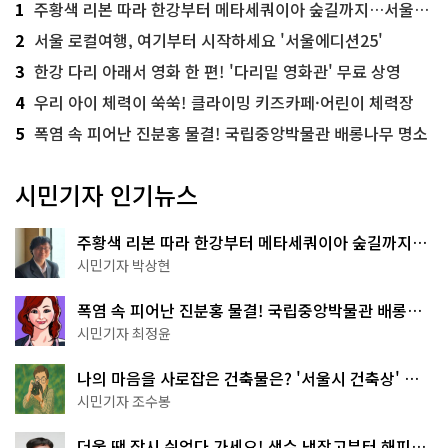
1
주황색 리본 따라 한강부터 메타세쿼이아 숲길까지…서울둘레길 15코스
2
서울 로컬여행, 여기부터 시작하세요 '서울에디션25'
3
한강 다리 아래서 영화 한 편! '다리밑 영화관' 무료 상영
4
우리 아이 체력이 쑥쑥! 클라이밍 키즈카페·어린이 체력장
5
폭염 속 피어난 진분홍 물결! 국립중앙박물관 배롱나무 명소
시민기자 인기뉴스
주황색 리본 따라 한강부터 메타세쿼이아 숲길까지…
서울둘레길 15코스
시민기자 박상현
폭염 속 피어난 진분홍 물결! 국립중앙박물관 배롱나
무 명소
시민기자 최정윤
나의 마음을 사로잡은 건축물은? '서울시 건축상' 수
상작 공개!
시민기자 조수봉
더울 땐 잠시 쉬었다 가세요! 생수 냉장고부터 해피소