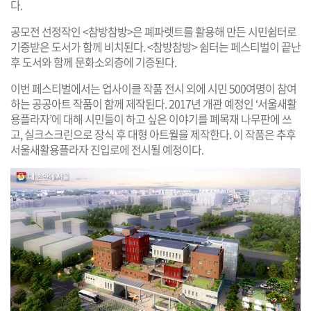
다.
공모전 선정작인 <참방참방>은 폐파렛트를 활용해 만든 시민쉼터로
기증받은 도서가 함께 비치된다. <참방참방> 쉼터는 페스티벌이 끝난
후 도서와 함께 문화소외층에 기증된다.
이번 페스티벌에서는 업사이클 작품 전시 외에 시민 500여명이 참여
하는 공공아트 작품이 함께 제작된다. 2017년 개관 예정인 ‘서울새활
용플라자’에 대해 시민들이 하고 싶은 이야기를 폐목재 나무판에 쓰
고, 실크스크린으로 장식 후 대형 아트월을 제작한다. 이 작품은 추후
서울새활용플라자 진입로에 전시될 예정이다.