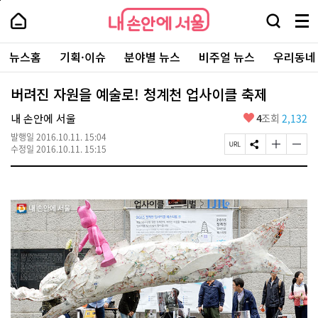
본
페
내
문
이
내
손
검
메
바
지
손
안
색
뉴
로
상
안
주
에
창
전
가
단
에
뉴스홈
기획·이슈
분야별 뉴스
비주얼 뉴스
우리동네
요
서
열
체
기
으
서
서
울
기
보
로
울
비
기
이
-
버려진 자원을 예술로! 청계천 업사이클 축제
스
동
서
바
울
좋
내 손안에 서울
4
조회
2,132
로
시
아
가
대
발행일
2016.10.11. 15:04
요
기
페
S
글
글
표
수정일
2016.10.11. 15:15
이
N
자
자
소
지
S
크
크
통
U
공
기
기
포
R
유
크
작
털
L
하
게
게
복
기
변
변
사
경
경
하
하
기
기