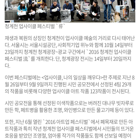
청계천 업사이클 페스티벌 `류`
재생과 복원의 상징인 청계천이 업사이클 예술의 거리로 다시 태어난
다. 서울시는 서울시설공단, 사회적기업 위누와 함께 10월 14일부터
23일까지 청계천 청계광장~광교 구간에서 `2016 청계천 업사이클
페스티벌 流`를 개최한다. 단, 청계광장 전시는 14일부터 20일까지
다.
이번 페스티벌에는 <업사이클, 나의 일상을 깨우다>란 주제로 지난 8
월 26일부터 9월 9일까지 진행된 시민 공모전에서 선정된 4팀 29개
의 작품을 비롯해 다양한 업사이클 아트 작품 123작품이 전시된다.
시민 공모전을 통해 선정된 이색작품으로는 버려진 대나무 빗자루로
만든 학, 페트병을 활용한 조명, 와인병으로 만든 물고기떼 등이 있다.
또한, 지난 6월 열린 `2016 아트업 페스티벌`에서 폐목재로 만든 아
트작품과 특히 작년 청계천 업사이클 페스티벌에서 시민들의 뜨거운
호응을 받았던 조영철, 엄아롱 작가의 작품들도 함께 선보일 예정이