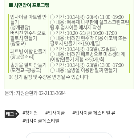
■ 시민참여 프로그램
업사이클 아트월 만
○ 기간 : 10.14(금)~20(목) 11:00~19:00
들기
○ 내용 : 폐목재 나무판에 실크스크린프린
(청계광장)
팅 후 업사이클 메시지 작성
버려진 현수막으로
○ 기간 : 10.20~21(금) 10:00~17:00
팔토시 만들기
○ 내용 : 버려진 현수막 이용 에코백 또는
(광통교)
팔토시 만들기 ※150개/일
○ 기간 : 10.14(금)~16(일), 22일(토)
페트병 어항 만들기
○ 내용 : 버려진 페트병으로 미소생태계
(광교갤러리)
(어항)만들기 체험 ※50개/회
솔방울 팔찌 만들기
○ 기간 : 10.14(금)~23(일) 13:00~17:00
(모전교~광통교)
○ 내용 : 솔방울 이용한 팔찌 만들기
※ 상기 일정 및 수량은 변경될 수 있습니다.
문의 : 자원순환과 02-2133-3684
기
태
#청계천
#업사이클
#업사이클 페스티벌 류
사
그
관
#업사이클페스티벌
련
태
그