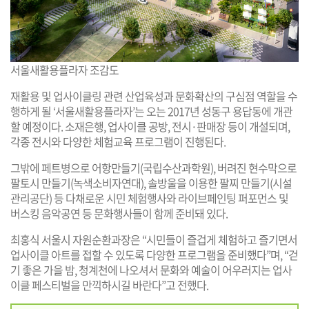
서울새활용플라자 조감도
재활용 및 업사이클링 관련 산업육성과 문화확산의 구심점 역할을 수
행하게 될 ‘서울새활용플라자’는 오는 2017년 성동구 용답동에 개관
할 예정이다. 소재은행, 업사이클 공방, 전시·판매장 등이 개설되며,
각종 전시와 다양한 체험교육 프로그램이 진행된다.
그밖에 페트병으로 어항만들기(국립수산과학원), 버려진 현수막으로
팔토시 만들기(녹색소비자연대), 솔방울을 이용한 팔찌 만들기(시설
관리공단) 등 다채로운 시민 체험행사와 라이브페인팅 퍼포먼스 및
버스킹 음악공연 등 문화행사들이 함께 준비돼 있다.
최홍식 서울시 자원순환과장은 “시민들이 즐겁게 체험하고 즐기면서
업사이클 아트를 접할 수 있도록 다양한 프로그램을 준비했다”며, “걷
기 좋은 가을 밤, 청계천에 나오셔서 문화와 예술이 어우러지는 업사
이클 페스티벌을 만끽하시길 바란다”고 전했다.