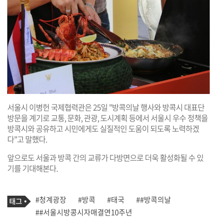
서울시 이병헌 국제협력관은 25일 "방콕의날 행사와 방콕시 대표단
방문을 계기로 교통, 문화, 관광, 도시계획 등에서 서울시 우수 정책을
방콕시와 공유하고 시민에게도 실질적인 도움이 되도록 노력하겠
다"고 말했다.
앞으로도 서울과 방콕 간의 교류가 다방면으로 더욱 활성화될 수 있
기를 기대해본다.
기
태
#청계광장
#방콕
#태국
##방콕의날
사
그
관
##서울시방콩시자매결연10주년