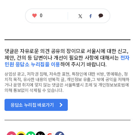
련
태
그
좋
0
카
트
페
아
카
위
이
요
오
터
스
톡
북
댓글은 자유로운 의견 공유의 장이므로 서울시에 대한 신고,
제안, 건의 등 답변이나 개선이 필요한 사항에 대해서는
전자
민원 응답소 누리집을 이용
하여 주시기 바랍니다.
상업성 광고, 저작권 침해, 저속한 표현, 특정인에 대한 비방, 명예훼손, 정
치적 목적, 유사한 내용의 반복적 글, 개인정보 유출,그 밖에 공익을 저해하
거나 운영 취지에 맞지 않는 댓글은 서울특별시 조례 및 개인정보보호법에
의해 통보없이 삭제될 수 있습니다.
응답소 누리집 바로가기