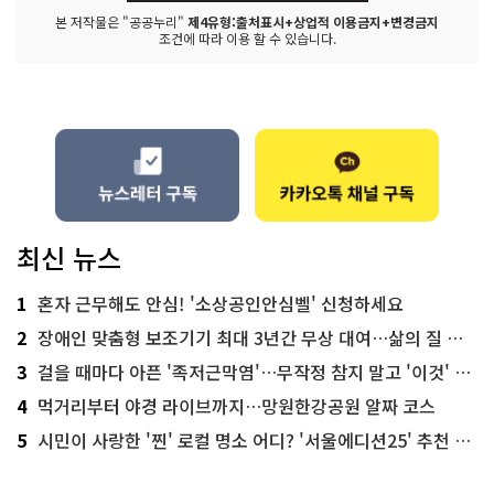
본 저작물은 "공공누리"
제4유형:출처표시+상업적 이용금지+변경금지
조건에 따라 이용 할 수 있습니다.
최신 뉴스
1
혼자 근무해도 안심! '소상공인안심벨' 신청하세요
2
장애인 맞춤형 보조기기 최대 3년간 무상 대여…삶의 질 높인다
3
걸을 때마다 아픈 '족저근막염'…무작정 참지 말고 '이것' 해보세요!
4
먹거리부터 야경 라이브까지…망원한강공원 알짜 코스
5
시민이 사랑한 '찐' 로컬 명소 어디? '서울에디션25' 추천 코스