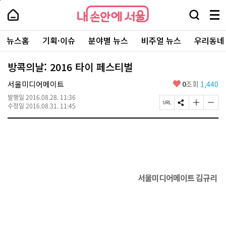
본
페
내
문
이
내
손
검
메
바
지
손
안
색
뉴
로
상
안
주
에
창
전
가
단
에
뉴스홈
기획·이슈
분야별 뉴스
비주얼 뉴스
우리동네
요
서
열
체
기
으
서
서
울
기
보
로
울
비
기
이
-
방콕의날: 2016 타이 페스티벌
스
동
서
바
울
좋
서울미디어메이트
0
조회
1,440
로
시
아
가
대
발행일
2016.08.28. 11:36
요
기
페
S
글
글
표
수정일
2016.08.31. 11:45
이
N
자
자
소
지
S
크
크
통
U
공
기
기
포
R
유
크
작
털
L
하
게
게
복
기
변
변
사
경
경
하
하
서울미디어메이트 김규리
기
기