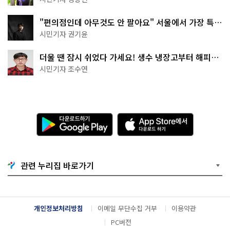
"편의점인데 아무것도 안 팔아요" 서울에서 가장 특별
한 편의점의 정체
시민기자 권기윤
더울 땐 잠시 쉬었다 가세요! 생수 냉장고부터 해피소
·무더위쉼터까지
시민기자 조수연
다
A
운
p
로
p
드
S
하
t
기
o
관련 누리집 바로가기
G
r
o
e
o
에
g
서
l
다
개인정보처리방침
이메일 무단수집 거부
이용약관
e
운
P
로
PC버전