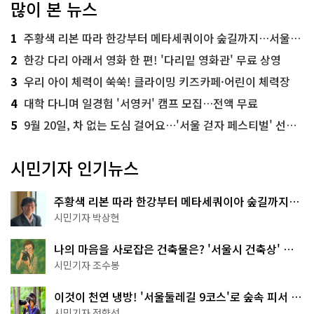
많이 본 뉴스
1
주황색 리본 따라 한강부터 메타세쿼이아 숲길까지…서울둘레길 15코스
2
한강 다리 아래서 영화 한 편! '다리밑 영화관' 무료 상영
3
우리 아이 체력이 쑥쑥! 클라이밍 키즈카페·어린이 체력장
4
대학 다니며 일경험 '서영커' 캠프 모집…전액 무료
5
9월 20일, 차 없는 도심 걸어요…'서울 걷자 페스티벌' 선착순 5천명
시민기자 인기뉴스
주황색 리본 따라 한강부터 메타세쿼이아 숲길까지…
서울둘레길 15코스
시민기자 박상현
나의 마음을 사로잡은 건축물은? '서울시 건축상' 수
상작 공개!
시민기자 조수봉
이것이 천연 냉방! '서울둘레길 9코스'로 숲속 피서 떠
나볼까
시민기자 정향선