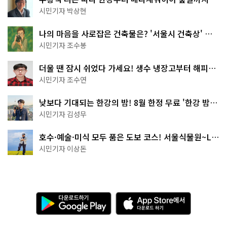
서울둘레길 15코스
시민기자 박상현
나의 마음을 사로잡은 건축물은? '서울시 건축상' 수
상작 공개!
시민기자 조수봉
더울 땐 잠시 쉬었다 가세요! 생수 냉장고부터 해피소
·무더위쉼터까지
시민기자 조수연
낮보다 기대되는 한강의 밤! 8월 한정 무료 '한강 밤
핑' 예약은?
시민기자 김성무
호수·예술·미식 모두 품은 도보 코스! 서울식물원~LG
아트센터~마곡테라스거리
시민기자 이상돈
다
A
운
p
로
p
드
S