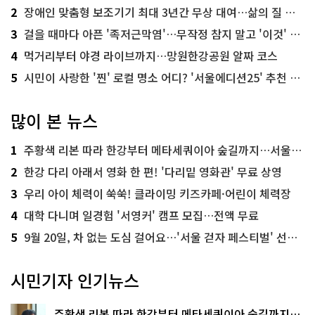
2
장애인 맞춤형 보조기기 최대 3년간 무상 대여…삶의 질 높인다
3
걸을 때마다 아픈 '족저근막염'…무작정 참지 말고 '이것' 해보세요!
4
먹거리부터 야경 라이브까지…망원한강공원 알짜 코스
5
시민이 사랑한 '찐' 로컬 명소 어디? '서울에디션25' 추천 코스
많이 본 뉴스
1
주황색 리본 따라 한강부터 메타세쿼이아 숲길까지…서울둘레길 15코스
2
한강 다리 아래서 영화 한 편! '다리밑 영화관' 무료 상영
3
우리 아이 체력이 쑥쑥! 클라이밍 키즈카페·어린이 체력장
4
대학 다니며 일경험 '서영커' 캠프 모집…전액 무료
5
9월 20일, 차 없는 도심 걸어요…'서울 걷자 페스티벌' 선착순 5천명
시민기자 인기뉴스
주황색 리본 따라 한강부터 메타세쿼이아 숲길까지…