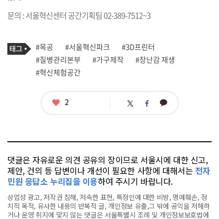
문의 : 서울혁신센터 공간기획팀 02-389-7512~3
기
태
#목공
#서울혁신파크
#3D프린터
사
그
관
#질병관리본부
#가구제작
#장난감 재생
련
#혁신체험공간
태
그
좋
2
카
트
페
아
카
위
이
요
오
터
스
톡
북
댓글은 자유로운 의견 공유의 장이므로 서울시에 대한 신고,
제안, 건의 등 답변이나 개선이 필요한 사항에 대해서는
전자
민원 응답소 누리집을 이용
하여 주시기 바랍니다.
상업성 광고, 저작권 침해, 저속한 표현, 특정인에 대한 비방, 명예훼손, 정
치적 목적, 유사한 내용의 반복적 글, 개인정보 유출,그 밖에 공익을 저해하
거나 운영 취지에 맞지 않는 댓글은 서울특별시 조례 및 개인정보보호법에