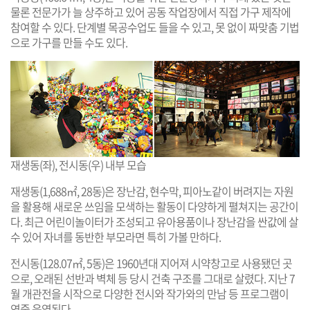
물론 전문가가 늘 상주하고 있어 공동 작업장에서 직접 가구 제작에
참여할 수 있다. 단계별 목공수업도 들을 수 있고, 못 없이 짜맞춤 기법
으로 가구를 만들 수도 있다.
재생동(좌), 전시동(우) 내부 모습
재생동(1,688㎡, 28동)은 장난감, 현수막, 피아노같이 버려지는 자원
을 활용해 새로운 쓰임을 모색하는 활동이 다양하게 펼쳐지는 공간이
다. 최근 어린이놀이터가 조성되고 유아용품이나 장난감을 싼값에 살
수 있어 자녀를 동반한 부모라면 특히 가볼 만하다.
전시동(128.07㎡, 5동)은 1960년대 지어져 시약창고로 사용됐던 곳
으로, 오래된 선반과 벽체 등 당시 건축 구조를 그대로 살렸다. 지난 7
월 개관전을 시작으로 다양한 전시와 작가와의 만남 등 프로그램이
연중 운영된다.