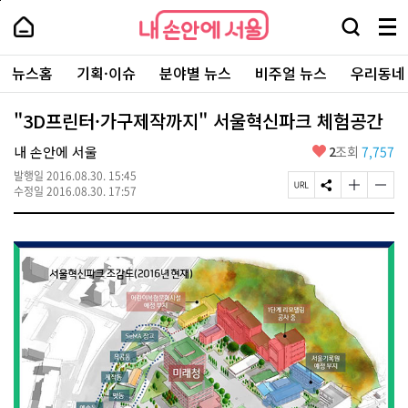
본
페
내
문
이
내
손
검
메
바
지
손
안
색
뉴
로
상
안
주
에
창
전
가
단
에
뉴스홈
기획·이슈
분야별 뉴스
비주얼 뉴스
우리동네
요
서
열
체
기
으
서
서
울
기
보
로
울
비
기
이
-
"3D프린터·가구제작까지" 서울혁신파크 체험공간
스
동
서
바
울
좋
내 손안에 서울
2
조회
7,757
로
시
아
가
대
발행일
2016.08.30. 15:45
요
기
페
S
글
글
표
수정일
2016.08.30. 17:57
이
N
자
자
소
지
S
크
크
통
U
공
기
기
포
R
유
크
작
털
L
하
게
게
복
기
변
변
사
경
경
하
하
기
기