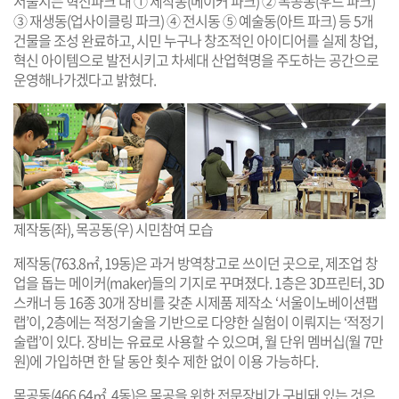
서울시는 혁신파크 내 ① 제작동(메이커 파크) ② 목공동(우드 파크)
③ 재생동(업사이클링 파크) ④ 전시동 ⑤ 예술동(아트 파크) 등 5개
건물을 조성 완료하고, 시민 누구나 창조적인 아이디어를 실제 창업,
혁신 아이템으로 발전시키고 차세대 산업혁명을 주도하는 공간으로
운영해나가겠다고 밝혔다.
제작동(좌), 목공동(우) 시민참여 모습
제작동(763.8㎡, 19동)은 과거 방역창고로 쓰이던 곳으로, 제조업 창
업을 돕는 메이커(maker)들의 기지로 꾸며졌다. 1층은 3D프린터, 3D
스캐너 등 16종 30개 장비를 갖춘 시제품 제작소 ‘서울이노베이션팹
랩’이, 2층에는 적정기술을 기반으로 다양한 실험이 이뤄지는 ‘적정기
술랩’이 있다. 장비는 유료로 사용할 수 있으며, 월 단위 멤버십(월 7만
원)에 가입하면 한 달 동안 횟수 제한 없이 이용 가능하다.
목공동(466.64㎡, 4동)은 목공을 위한 전문장비가 구비돼 있는 것은