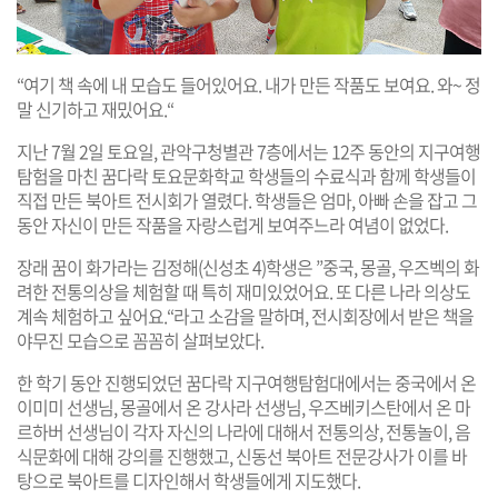
“여기 책 속에 내 모습도 들어있어요. 내가 만든 작품도 보여요. 와~ 정
말 신기하고 재밌어요.“
지난 7월 2일 토요일, 관악구청별관 7층에서는 12주 동안의 지구여행
탐험을 마친 꿈다락 토요문화학교 학생들의 수료식과 함께 학생들이
직접 만든 북아트 전시회가 열렸다. 학생들은 엄마, 아빠 손을 잡고 그
동안 자신이 만든 작품을 자랑스럽게 보여주느라 여념이 없었다.
장래 꿈이 화가라는 김정해(신성초 4)학생은 ”중국, 몽골, 우즈벡의 화
려한 전통의상을 체험할 때 특히 재미있었어요. 또 다른 나라 의상도
계속 체험하고 싶어요.“라고 소감을 말하며, 전시회장에서 받은 책을
야무진 모습으로 꼼꼼히 살펴보았다.
한 학기 동안 진행되었던 꿈다락 지구여행탐험대에서는 중국에서 온
이미미 선생님, 몽골에서 온 강사라 선생님, 우즈베키스탄에서 온 마
르하버 선생님이 각자 자신의 나라에 대해서 전통의상, 전통놀이, 음
식문화에 대해 강의를 진행했고, 신동선 북아트 전문강사가 이를 바
탕으로 북아트를 디자인해서 학생들에게 지도했다.