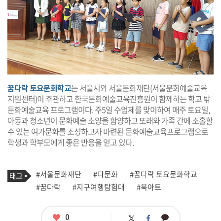
꿈다락 토요문화학교
는 서울시와 서울문화재단(서울문화예술교육
지원센터)이 주관하고 한국문화예술교육진흥원이 함께하는 학교 밖
문화예술교육 프로그램이다. 주5일 수업제를 맞이하여 매주 토요일,
아동과 청소년이 문화예술 소양을 함양하고 또래와 가족 간에 소홀할
수 있는 여가문화를 조성하고자 마련된 문화예술교육프로그램으로
학생과 학부모에게 좋은 반응을 얻고 있다.
기
태
#서울문화재단
#다문화
#꿈다락 토요문화학교
사
그
관
#꿈다락
#지구여행탐험대
#북아트
련
태
그
좋
0
카
트
페