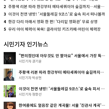
2
주황색 리본 따라 한강부터 메타세쿼이아 숲길까지…서울둘레길 15코스
3
이것이 천연 냉방! '서울둘레길 9코스'로 숲속 피서 떠나볼까
4
한강 다리 아래서 영화 한 편! '다리밑 영화관' 무료 상영
5
우리 아이 체력이 쑥쑥! 클라이밍 키즈카페·어린이 체력장
시민기자 인기뉴스
"편의점인데 아무것도 안 팔아요" 서울에서 가장 특별
한 편의점의 정체
시민기자 권기윤
주황색 리본 따라 한강부터 메타세쿼이아 숲길까지…
서울둘레길 15코스
시민기자 박상현
이것이 천연 냉방! '서울둘레길 9코스'로 숲속 피서 떠
나볼까
시민기자 정향선
한여름에도 얼음장 같은 계곡물! 서울 '진관사 계곡'이