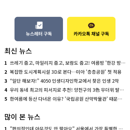
최신 뉴스
1
쓰레기 줍고, 마일리지 줍고, 보람도 줍고! 여름밤 '한강 밤마실 줍깅'
2
복잡한 도시계획시설 3D로 본다…미아 '층층공원' 첫 적용
3
“일단 해보자!” 4050 인생디자인학교에서 찾은 인생 2막
4
우리 동네 최고의 피서지로 추천! 양천구의 3色 무더위 탈출 명소
5
한여름에 등산 다녀온 이유? '국립공원 산악박물관' 때문이죠!
많이 본 뉴스
1
"편의점인데 아무것도 안 팔아요" 서울에서 가장 특별한 편의점의 정체