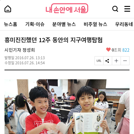
본
페
내
문
이
내
손
검
메
바
지
손
안
색
뉴
로
상
안
주
에
창
전
가
단
에
뉴스홈
기획·이슈
분야별 뉴스
비주얼 뉴스
우리동네
요
서
열
체
기
으
서
서
울
기
보
로
울
비
기
이
-
흥미진진했던 12주 동안의 지구여행탐험
스
동
서
바
울
좋
시민기자 정성희
0
조회
822
로
시
아
가
대
발행일
2016.07.26. 13:13
요
기
페
S
글
글
표
수정일
2016.07.26. 14:54
이
N
자
자
소
지
S
크
크
통
U
공
기
기
포
R
유
크
작
털
L
하
게
게
복
기
변
변
사
경
경
하
하
기
기