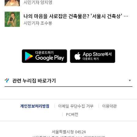
천국이네~
시민기자 양지영
나의 마음을 사로잡은 건축물은? '서울시 건축상' 수
상작 공개!
시민기자 조수봉
다
A
운
p
로
p
드
S
하
t
기
o
관련 누리집 바로가기
G
r
o
e
o
에
g
서
l
다
개인정보처리방침
이메일 무단수집 거부
이용약관
e
운
P
로
PC버전
l
드
a
하
y
기
서울특별시청 04524